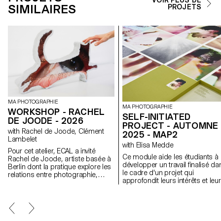
SIMILAIRES
PROJETS
MA PHOTOGRAPHIE
MA PHOTOGRAPHIE
WORKSHOP - RACHEL
SELF-INITIATED
DE JOODE - 2026
PROJECT - AUTOMNE
with Rachel de Joode, Clément
2025 - MAP2
Lambelet
with Elisa Medde
Pour cet atelier, ECAL a invité
Ce module aide les étudiants à
Rachel de Joode, artiste basée à
développer un travail finalisé da
Berlin dont la pratique explore les
le cadre d'un projet qui
relations entre photographie,
approfondit leurs intérêts et leu
sculpture et images numériques.
recherches. Le module donne
Au cours de la semaine, les
l'opportunité de prendre certai
étudiant·e·s ont expérimenté la
des idées, des compétences e
transformation d’images
des thèmes explorés au cours 
photographiques en formes
premier semestre et d'en faire 