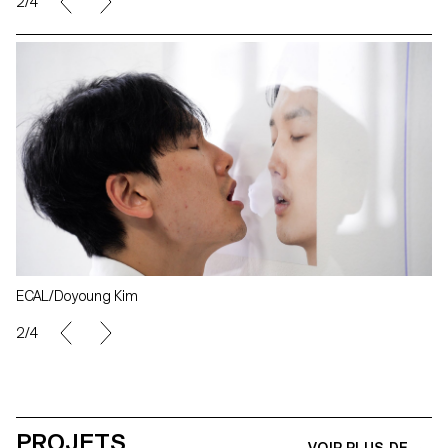
2/4
ECAL/Doyoung Kim
2/4
PROJETS
VOIR PLUS DE