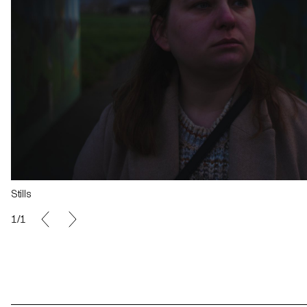
Stills
1/1