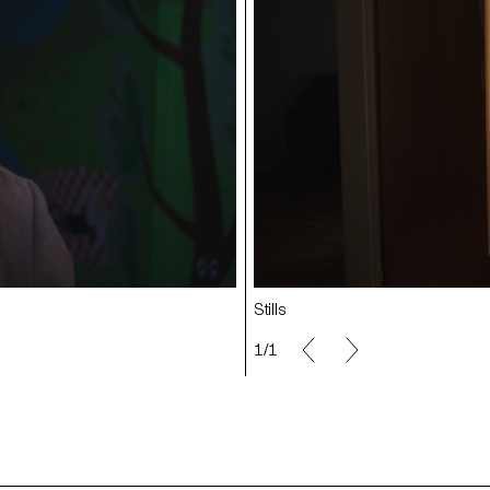
Stills
1/1