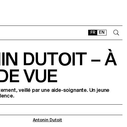
FR
EN
N DUTOIT – À
CONTACT
SHOP
DE VUE
TYPEFACES
OFFLINE-ONLINE
Instagram
Facebook
LinkedIn
Vimeo
Tikt
ement, veillé par une aide-soignante. Un jeune
lence.
Antonin Dutoit