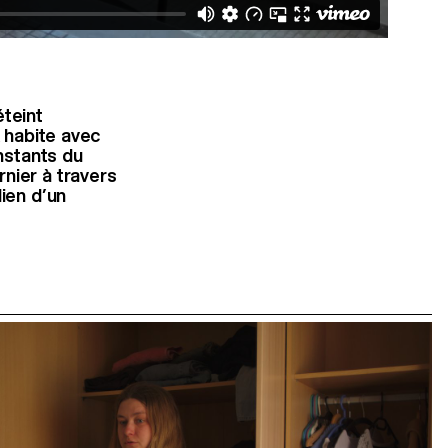
éteint
x habite avec
instants du
nier à travers
ien d’un