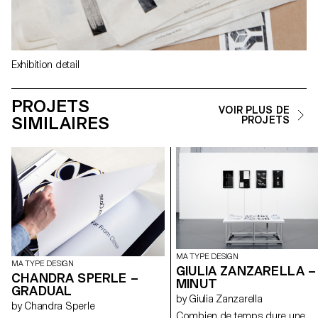
Exhibition detail
PROJETS
VOIR PLUS DE
SIMILAIRES
PROJETS
MA TYPE DESIGN
MA TYPE DESIGN
GIULIA ZANZARELLA –
CHANDRA SPERLE –
MINUT
GRADUAL
by Giulia Zanzarella
by Chandra Sperle
Combien de temps dure une