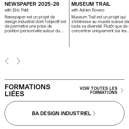
NEWSPAPER 2025-26
MUSEUM TRAIL
with Elric Petit
with Adrien Rovero
Newspaper est un projet de
Museum Trail est un projet qui
design industriel dont l’objectif est
s’intéresse au musée suisse d
de permettre une prise de
toute sa diversité. Plutôt que de
position personnelle autour du
concentrer uniquement sur les
sujet de son choix. Le projet
grandes institutions largement
s’appuie sur un article issu de la
fréquentées, le projet explore c
presse ou d’un magazine
que signifie aujourd’hui « musée
spécialisé, utilisé comme point de
dans un pays qui compte plus 
départ conceptuel et critique. À
mille structures muséales, soit
travers l’analyse, l’interprétation et
l’une des plus fortes densités a
la traduction de ce contenu écrit,
monde.
le projet invite à développer une
réflexion de design, en
questionnant les enjeux, les
formes et les usages liés au
FORMATIONS
thème abordé.
VOIR TOUTES LES
LIÉES
FORMATIONS
BA DESIGN INDUSTRIEL