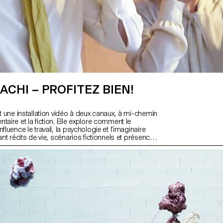
ACHI – PROFITEZ BIEN!
st une installation vidéo à deux canaux, à mi-chemin
taire et la fiction. Elle explore comment le
fluence le travail, la psychologie et l’imaginaire
lant récits de vie, scénarios fictionnels et présence
erroge les attitudes générationnelles et culturelles
n, au travail et au sens de l’existence. Tournée sur
erranéennes et lémaniques — où loisirs et labeur se
œuvre examine des réalités superposées. Le
anaux saisit cette simultanéité tout en proposant un
s hi-fi et lo-fi, reflétant une expérience fragmentée et
ge, de la représentation, du sens et de l’identité.