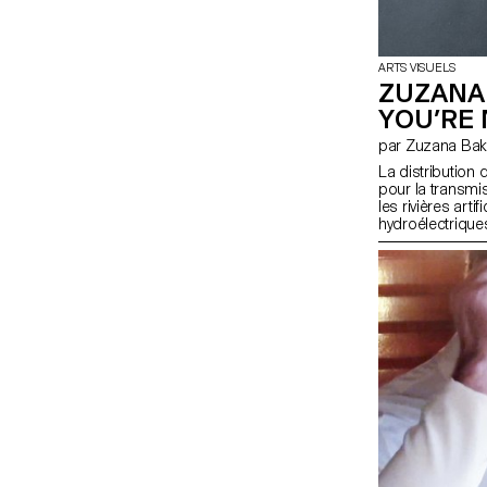
ARTS VISUELS
ZUZANA 
YOU’RE
par Zuzana Ba
La distribution 
pour la transmis
les rivières arti
hydroélectriques
de la sculpture 
sur le contrôle,
les mouvements 
temporelles tel
l'atemporalité.
variables dans c