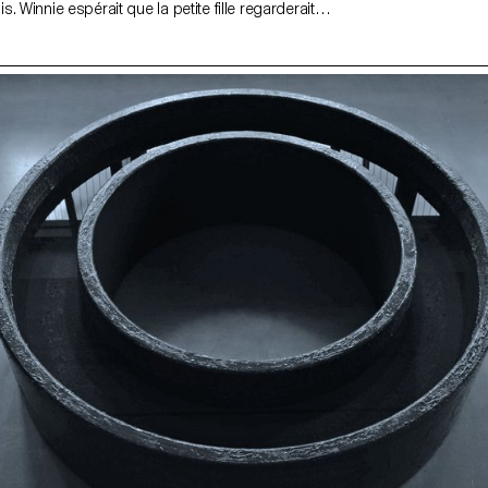
. Winnie espérait que la petite fille regarderait
s les enfants ont souvent une peur irrationnelle de ce
nvoquant une peur instinctive de l'obscurité et de
s. En réalité, ce qui se trouvait en dessous était
ulier, un lieu qui collecte tous ces petits objets
sent entre les panneaux—une sorte de portail vers
ié, enfoui sous la poussière et des boîtes de
nnes. C'était le pire sort qu'un objet domestique
une sorte de limbes—et selon la maison, il pouvait
oup de temps avant d'être retrouvé, si jamais on
 jour.