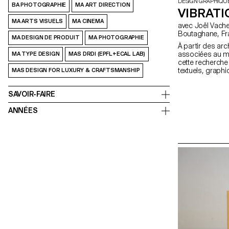
DESIGN GRAPHIQU
BA PHOTOGRAPHIE
MA ART DIRECTION
VIBRAT
MA ARTS VISUELS
MA CINEMA
avec Joël Vacheron, Angelo Benedetto, Olympe
Bout
MA DESIGN DE PRODUIT
MA PHOTOGRAPHIE
À partir des ar
associées au m
MA TYPE DESIGN
MAS DRDI (EPFL+ECAL LAB)
cette recherch
textuels, graph
MAS DESIGN FOR LUXURY & CRAFTSMANSHIP
magazine permet
communiquer à
SAVOIR-FAIRE
populaires aujou
ANNÉES