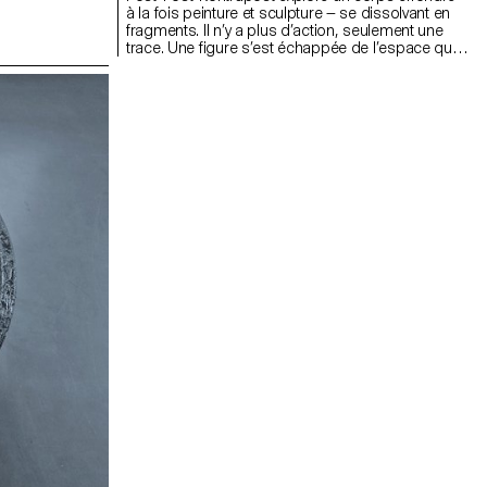
à la fois peinture et sculpture — se dissolvant en
fragments. Il n’y a plus d’action, seulement une
trace. Une figure s’est échappée de l’espace qui
la retenait ; il ne reste qu’une absence. Des
oiseaux l’entourent — ni hostiles, ni actifs, juste
présents. Leur regard silencieux devient gaze
psychopolitique : toujours observateurs, jamais
intervenants. La peinture est suspendue bas, non
pour le spectateur, mais pour la figure — qui s’en
va déjà. La veste noire rend le corps lourd,
dépersonnalisé. Une porte, rappelant Clyfford Still,
offre un calme artificiel. Le système rejette la
fatigue et l’apathie, mais cette œuvre persiste
dans l’après. Les oiseaux restent. Ils suivent.