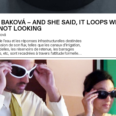
BAKOVÁ – AND SHE SAID, IT LOOPS 
 NOT LOOKING
ková
de l'eau et les réponses infrastructurelles destinées
sion de son flux, telles que les canaux d'irrigation,
ficielles, les réservoirs de retenue, les barrages
, etc, sont recadrées à travers l'attitude formelle
circulaire, contenant de l'eau. Ceci est un discours
 l'allocation et l'accès à la ressource. Les formes et
circulaires font allusion à des constructions
les que les boucles, les capsules temporelles et
 Le temps et l'espace sont traités comme des
ette équation.