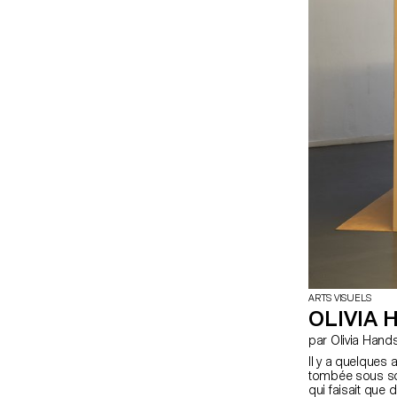
ARTS VISUELS
OLIVIA 
par Olivia Han
Il y a quelques
tombée sous son 
qui faisait que 