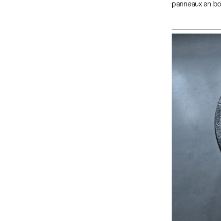
panneaux en bois
sous le lit, mai
qui s'y cache, i
tous ses monstre
un endroit partic
oubliés qui glis
un royaume oubl
rangement ancie
puisse endurer—
s'écouler beauc
vous retrouve un