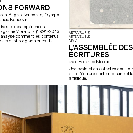
E
IONS FORWARD
aghane, Francis Baudevin
chives et des expériences
agazine Vibrations (1991-2013),
ARTS VISUELS
e analyse comment les contenus
ARTS VISUELS
MA CI
iques et photographiques du
L’ASSEMBLÉE DES
tent de penser les défis pour
 propos des musiques
ÉCRITURES
rd’hui.
avec Federico Nicolao
Une exploration collective des nou
entre l’écriture contemporaine et l
artistique.