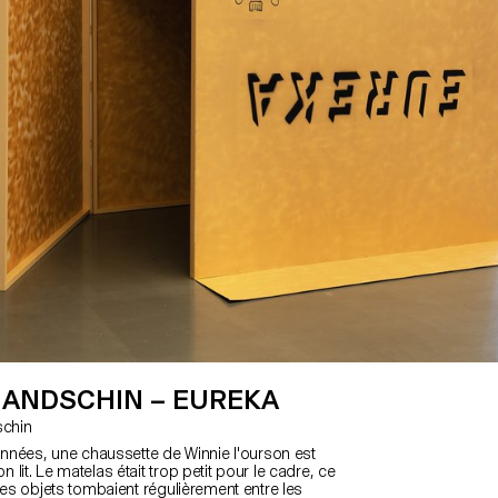
HANDSCHIN – EUREKA
dschin
 années, une chaussette de Winnie l'ourson est
lit. Le matelas était trop petit pour le cadre, ce
des objets tombaient régulièrement entre les