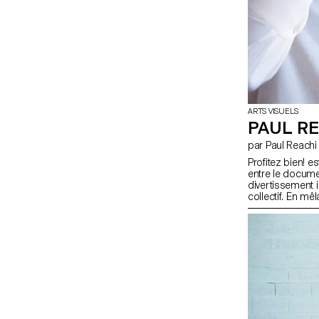
ARTS VISUELS
PAUL RE
par Paul Reachi
Profitez bien! e
entre le documen
divertissement in
collectif. En mê
animale, elle int
face à la passio
les côtes médit
confondent — l’
format à deux c
matériel à la foi
croisée de l’ima