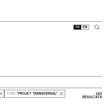
FR
EN
CONTACT
SHOP
TYPEFACES
OFFLINE-ONLINE
Instagram
Facebook
LinkedIn
Vimeo
Tikt
TYPE
: “PROJET TRANSVERSAL”
160
RÉSULTATS