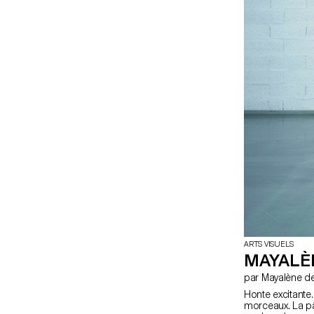
ARTS VISUELS
MAYALÈ
par Mayalène
Honte excitant
morceaux. La p