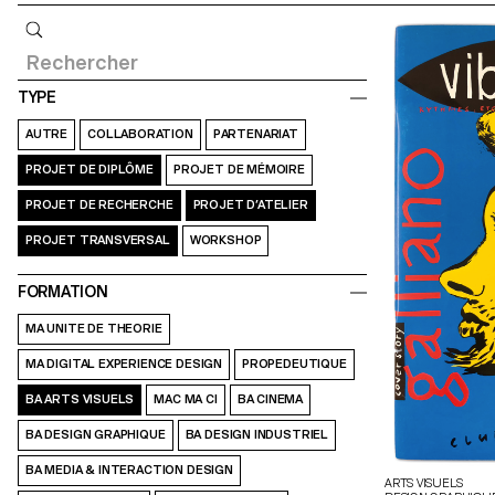
Requête
TYPE
AUTRE
COLLABORATION
PARTENARIAT
PROJET DE DIPLÔME
PROJET DE MÉMOIRE
PROJET DE RECHERCHE
PROJET D’ATELIER
PROJET TRANSVERSAL
WORKSHOP
FORMATION
MA UNITE DE THEORIE
MA DIGITAL EXPERIENCE DESIGN
PROPEDEUTIQUE
BA ARTS VISUELS
MAC MA CI
BA CINEMA
BA DESIGN GRAPHIQUE
BA DESIGN INDUSTRIEL
BA MEDIA & INTERACTION DESIGN
ARTS VISUELS