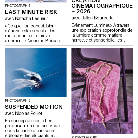
CRÉATION
CINÉMATOGRAPHIQUE
PHOTOGRAPHIE
– 2026
LAST MINUTE RISK
avec Julien Bourdeille
avec Natacha Lesueur
Évènement Lumineux À travers
« Ce que l’on conçoit bien
une exploration approfondie de
s’énonce clairement et les
la lumière comme matière
mots pour le dire arrive
narrative et sensorielle, les
aisément. » Nicholas Boileau,
étudiants de première année
l’art poétique. A l’heure où les
ont réalisé un film au format
étudiant.e.s entament leur
court sur le thème « Événement
dernière année de formation à
lumineux ». Ce projet les amène
l’ECAL, alors que leurs intérêts
à apprendre à mener un projet
et méthodes se dessinent, il
audiovisuel complet tout en
s’agit de profiter de ce dernier
s’appropriant les outils de
projet pour remettre en cause
tournage, de cadrage et de
ses propres règles, acquis, et
mouvement caméra.
influences, de ne pas s’en
satisfaire et de prendre des
risques.
PHOTOGRAPHIE
SUSPENDED MOTION
avec Nicolas Poillot
En conceptualisant et en
produisant un contenu visuel
dans le cadre d’une série
éditoriale, les étudiants et
PHOTOGRAPHIE