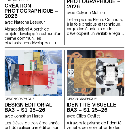
auteur, parfois jusqu’à nourrir
PHOTOGRAPHIQUE –
CRÉATION
une dimension narcissique.
2026
PHOTOGRAPHIQUE –
avec Calypso Mahieu
2026
Le temps des Fleurs Ce cours,
avec Natacha Lesueur
à la fois pratique et technique,
exige des étudiants qu’ils
Abracadabra! À partir de
développent un véritable regard
projets développés autour d’un
de photographe. Son objectif
thème commun, les
est de les initier ou de les
étudiant·e·x·s développent un
perfectionner à différents
travail personnel et approfondi
genres photographiques tels
autour de la notion de « magie »
que la nature morte, le portrait,
en photographie. Ils et elles
l’architecture, mais aussi le
construisent un projet qui
documentaire et la mise en
explore les relations entre
scène. Ces disciplines
réalité et imaginaire, en
demandent une attention
mobilisant la photographie
particulière et une grande
comme un outil de révélation,
rigueur dans le choix des
de transformation et
modèles, des lieux et des
d’interprétation du réel.
objets. La maîtrise de la
composition, du cadrage et de
DESIGN GRAPHIQUE
DESIGN GRAPHIQUE
la gestion de la lumière, qu’elle
DESIGN EDITORIAL
IDENTITÉ VISUELLE
soit naturelle ou artificielle, est
BA3 – S1 25–26
BA3 – S1 25–26
essentielle pour réussir chaque
avec Jonathan Hares
avec Gilles Gavillet
prise de vue. Tout au long du
cours, les élèves sont amenés
Les élèves de troisième année
A travers le prisme de l’identité
à affiner leur sens de
ont dû réaliser une édition sur
visuelle, ce projet aborde des