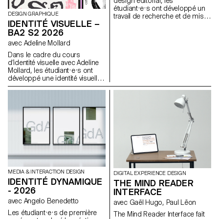
design éditorial, les
étudiant·e·s ont développé un
DESIGN GRAPHIQUE
travail de recherche et de mise
IDENTITÉ VISUELLE –
en forme de textes autour d’un
BA2 S2 2026
thème commun. À partir d’une
sélection de sources, chaque
avec Adeline Mollard
projet propose deux éditions
Dans le cadre du cours
au contenu identique, déclinées
d’identité visuelle avec Adeline
dans un grand et un petit
Mollard, les étudiant·e·s ont
format.
développé une identité visuelle
à partir d’une carte de visite
tirée au hasard. En
s’appropriant un élément
graphique et son intitulé,
chaque projet propose une
interprétation singulière de
celle-ci. Chaque proposition
s’accompagne également du
choix d’un outil en lien avec
l’événement associé (machine
à tatouer, ponceuse, matériel
de lithographie, etc.), utilisé
MEDIA & INTERACTION DESIGN
DIGITAL EXPERIENCE DESIGN
comme prolongement
IDENTITÉ DYNAMIQUE
THE MIND READER
conceptuel et graphique du
- 2026
INTERFACE
projet. L'identité est déclinée
avec Angelo Benedetto
avec Gaël Hugo, Paul Lëon
sur une série de supports, de
la carte de visite au format F4,
Les étudiant·e·s de première
The Mind Reader Interface fait