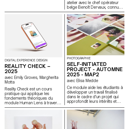
atelier avec le chef opérateur
belge Benoît Dervaux, connu
pour son travail sur les films
des frères Dardenne. Il a
notamment signé l'image des
films suisses Laissez-moi de
Maxime Rappaz (2023) et À
bras-le-corps de Marie-Elsa
Sgualdo (2025).
PHOTOGRAPHIE
DIGITAL EXPERIENCE DESIGN
SELF-INITIATED
REALITY CHECK –
PROJECT - AUTOMNE
2025
2025 - MAP2
avec Emily Groves, Margherita
avec Elisa Medde
Motta
Ce module aide les étudiants à
Reality Check est un cours
développer un travail finalisé
pratique qui applique les
dans le cadre d'un projet qui
fondements théoriques du
approfondit leurs intérêts et
module Human Lens à travers
leurs recherches. Le module
une recherche qualitative
donne l'opportunité de prendre
menée en conditions réelles et
certaines des idées, des
la transformation des
compétences et des thèmes
enseignements en
explorés au cours du premier
propositions de design