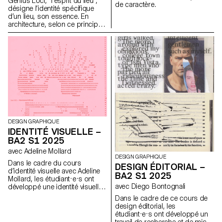
Genius Loci, “l’esprit du lieu”,
de caractère.
désigne l’identité spécifique
d’un lieu, son essence. En
architecture, selon ce principe,
les caractéristiques uniques
d’un lieu sont prolongées dans
une réalisation. Les élèves de
2ème année en Design
graphique ont travaillé sur une
communication basée sur ce
principe et sur la réalisation
architecturale qui s’y réfère afin
d’en faire la promotion, ou de
prolonger la communication du
lieu.
DESIGN GRAPHIQUE
IDENTITÉ VISUELLE –
BA2 S1 2025
avec Adeline Mollard
DESIGN GRAPHIQUE
Dans le cadre du cours
DESIGN ÉDITORIAL –
d’identité visuelle avec Adeline
BA2 S1 2025
Mollard, les étudiant·e·s ont
avec Diego Bontognali
développé une identité visuelle
à partir d’une carte de visite
Dans le cadre de ce cours de
tirée au hasard. En
design éditorial, les
s’appropriant un élément
étudiant·e·s ont développé un
graphique et son intitulé,
travail de recherche et de mise