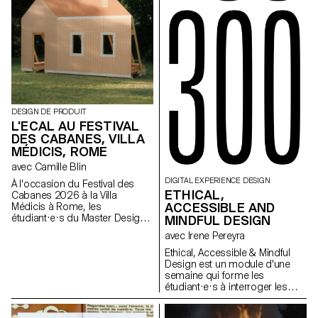
fortes et cohérentes. À travers
une approche pratique et
technique, le cours développe
leur capacité à concevoir un
projet complet, à diriger des
modèles, à travailler la lumière
naturelle ou artificielle et à
collaborer dans des conditions
proches de la réalité
professionnelle. Les
DESIGN DE PRODUIT
étudiant·e·x·s affineront ainsi
L'ECAL AU FESTIVAL
leur regard d’auteur tout en se
DES CABANES, VILLA
préparant aux exigences des
mandats éditoriaux et
MÉDICIS, ROME
commerciaux.
avec Camille Blin
DIGITAL EXPERIENCE DESIGN
À l'occasion du Festival des
ETHICAL,
Cabanes 2026 à la Villa
ACCESSIBLE AND
Médicis à Rome, les
étudiant·e·s du Master Design
MINDFUL DESIGN
de Produit ont été invités à
avec Irene Pereyra
développer un projet en lien
avec le jardin de la Villa, en
Ethical, Accessible & Mindful
collaboration avec le célèbre
Design est un module d'une
fabricant italien de
semaine qui forme les
céramique Mutina. Les jardins
étudiant·e·s à interroger les
de la Villa offrent un contexte
dimensions éthiques des
historique et spatial riche,
décisions de design. Par la