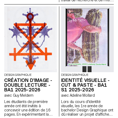
chaque projet propose une
en forme de textes autour d’un
interprétation singulière de
thème commun. À partir d’une
celle-ci. L’identité est déclinée
sélection de sources, chaque
sur une série de supports, de
projet propose deux éditions
la carte de visite au format F4,
au contenu identique, déclinées
comprenant affiches, flyers,
dans un grand et un petit
cartes de visite ainsi qu’une
format.
affiche animée.
DESIGN GRAPHIQUE
DESIGN GRAPHIQUE
CRÉATION D'IMAGE -
IDENTITÉ VISUELLE -
DOUBLE LECTURE -
CUT & PASTE - BA1
BA1 2025-2026
S1 2025-2026
avec Guy Meldem
avec Adeline Mollard
Les étudiants de première
Lors du cours d'identité
année ont été invités à
visuelle, les 1re année de
concevoir une édition de 16
bachelor Design Graphique ont
pages. En expérimentant la
dû réaliser un projet d'affiches