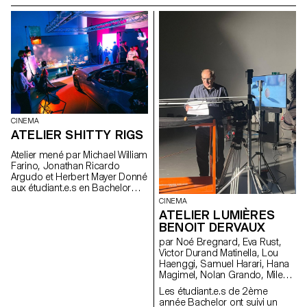
uniquement sur les grandes
institutions largement
fréquentées, le projet explore
ce que signifie aujourd’hui «
musée » dans un pays qui
compte plus de mille structures
muséales, soit l’une des plus
fortes densités au monde.
CINEMA
ATELIER SHITTY RIGS
Atelier mené par Michael William
Farino, Jonathan Ricardo
Argudo et Herbert Mayer Donné
aux étudiant.e.s en Bachelor
Cinéma et en Design Industriel
CINEMA
ATELIER LUMIÈRES
BENOIT DERVAUX
par Noé Bregnard, Eva Rust,
Victor Durand Matinella, Lou
Haenggi, Samuel Harari, Hana
Magimel, Nolan Grando, Mileny
Viera de Andrade, Zélia Zanone
Les étudiant.e.s de 2ème
année Bachelor ont suivi un