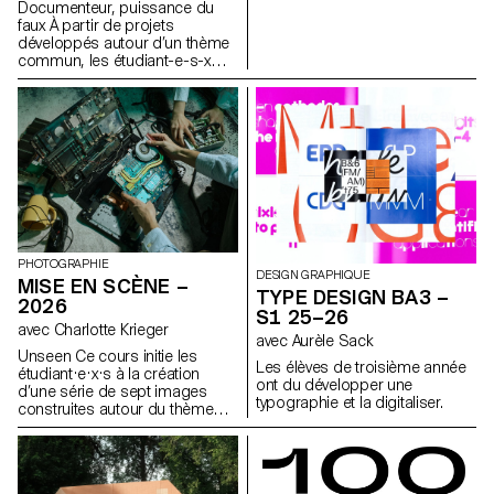
cédons discrètement,
Documenteur, puissance du
non-visible.
lorsqu'un espace se met à agir
faux À partir de projets
en notre nom.
développés autour d’un thème
commun, les étudiant-e-s-x
développent un travail
personnel et approfondi autour
de la thématique du faux-
semblant. Iels construisent un
projet qui joue avec les limites
de la véracité de la
photographie et l'utilisant
comme artifice du mensonge.
PHOTOGRAPHIE
DESIGN GRAPHIQUE
MISE EN SCÈNE –
TYPE DESIGN BA3 –
2026
S1 25–26
avec Charlotte Krieger
avec Aurèle Sack
Unseen Ce cours initie les
Les élèves de troisième année
étudiant·e·x·s à la création
ont du développer une
d’une série de sept images
typographie et la digitaliser.
construites autour du thème
Unseen. Ils et elles apprendront
à articuler décors,
personnages et lumières pour
créer des mises en scène