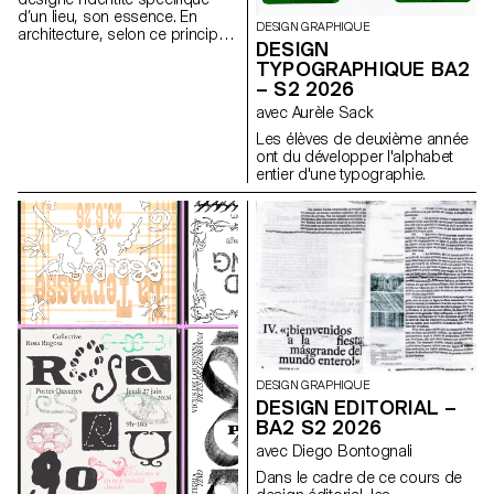
d’un lieu, son essence. En
DESIGN GRAPHIQUE
architecture, selon ce principe,
DESIGN
les caractéristiques uniques
TYPOGRAPHIQUE BA2
d’un lieu sont prolongées dans
– S2 2026
une réalisation. Les élèves de
2ème année en Design
avec Aurèle Sack
graphique ont travaillé sur une
Les élèves de deuxième année
communication basée sur ce
ont du développer l'alphabet
principe et sur la réalisation
entier d'une typographie.
architecturale qui s’y réfère afin
d’en faire la promotion, ou de
prolonger la communication du
lieu.
DESIGN GRAPHIQUE
DESIGN EDITORIAL –
BA2 S2 2026
avec Diego Bontognali
Dans le cadre de ce cours de