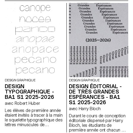
bichromie par diverses
à partir d'un événement tiré au
techniques d'impression, ils
hasard. Ils ont du définir leur
ont séquencé une lecture
propre système visuel et ont
double dépendante des
exploré une recherche
couleurs imprimées.
d'affiches typographiques
réalisées à la main. L'identité
visuelle de l'événement a été
développée au travers d'une
affiche et d'un flyer,
accompagnés d'un carnet de
recherche regroupant
l'ensemble de leur processus
créatif.
DESIGN GRAPHIQUE
DESIGN GRAPHIQUE
DESIGN
DESIGN ÉDITORIAL -
TYPOGRAPHIQUE -
DE TRÈS GRANDES
BA1 S1 2025-2026
ESPÉRANCES - BA1
S1 2025-2026
avec Robert Huber
avec Harry Bloch
Les élèves de première année
étaient invités à tracer à la main
Durant le cours de conception
le squelette typographique des
éditoriale dispensé par Harry
lettres minuscules de
Bloch, les étudiants de
l'alphabet. L'objectif était de
première année ont chacun mis