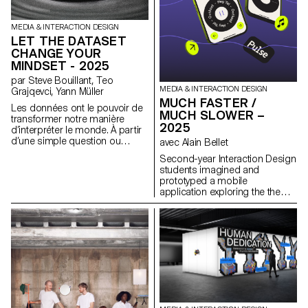
économique, peut être
actualisée face aux enjeux de
durabilité, de fonctionnalité et
MEDIA & INTERACTION DESIGN
d’esthétique.
LET THE DATASET
CHANGE YOUR
MINDSET - 2025
par Steve Bouillant, Teo
MEDIA & INTERACTION DESIGN
Grajqevci, Yann Müller
MUCH FASTER /
Les données ont le pouvoir de
MUCH SLOWER –
transformer notre manière
2025
d’interpréter le monde. À partir
d’une simple question ou
avec Alain Bellet
hypothèse, ce projet explore
Second-year Interaction Design
comment la visualisation peut
students imagined and
révéler des motifs qui ne sont
prototyped a mobile
pas immédiatement
application exploring the theme
perceptibles. Le résultat est une
“Much Faster / Much Slower.”
expérience de visualisation de
The project examines our
données pleinement
fascination with speed and
fonctionnelle avec une interface
slowness in digital interfaces,
interactive, incluant un
and how technology shapes
contrôleur mobile permettant
our perception of time,
aux utilisateurs de manipuler
attention, and communication.
l’affichage en temps réel.
Building on this tension,
Conçu et programmé par des
students developed app
étudiants de deuxième année
concepts that propose
en Bachelor Media & Interaction