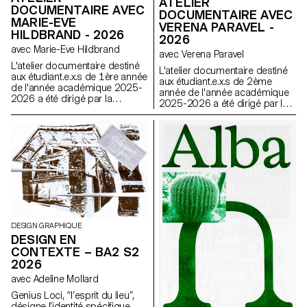
ATELIER
DOCUMENTAIRE AVEC
DOCUMENTAIRE AVEC
MARIE-EVE
VERENA PARAVEL -
HILDBRAND - 2026
2026
avec Marie-Eve Hildbrand
avec Verena Paravel
L'atelier documentaire destiné
L'atelier documentaire destiné
aux étudiant.e.x.s de 1ère année
aux étudiant.e.x.s de 2ème
de l'année académique 2025-
année de l'année académique
2026 a été dirigé par la
2025-2026 a été dirigé par la
réalisatrice suisse Marie-Eve
réalisatrice et anthropologue
Hildbrand.
visuelle française Verena
Paravel.
DESIGN GRAPHIQUE
DESIGN EN
CONTEXTE – BA2 S2
2026
avec Adeline Mollard
Genius Loci, “l’esprit du lieu”,
désigne l’identité spécifique