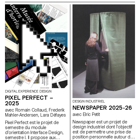
respecter les proportions, les
en page un chapitre du roman
courbes et les axes
Les Grandes Espérances de
caractéristiques de chaque
Charles Dickens. Une édition
lettre, tout en portant une
finale regroupant tous les
attention particulière à la
chapitres a été réalisée pour
cohérence visuelle et à la
l'occasion.
régularité du tracé.
DIGITAL EXPERIENCE DESIGN
PIXEL PERFECT –
DESIGN INDUSTRIEL
2025
NEWSPAPER 2025-26
avec Romain Collaud, Frederik
avec Elric Petit
Mahler-Andersen, Lara Défayes
Newspaper est un projet de
Pixel Perfect est le projet de
design industriel dont l’objectif
semestre du module
est de permettre une prise de
d’orientation Interface Design,
position personnelle autour du
semestre I. Il propose aux