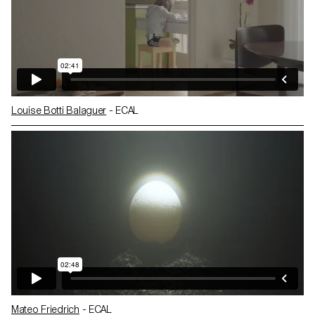
Louise Botti Balaguer
- ECAL
Mateo Friedrich
- ECAL