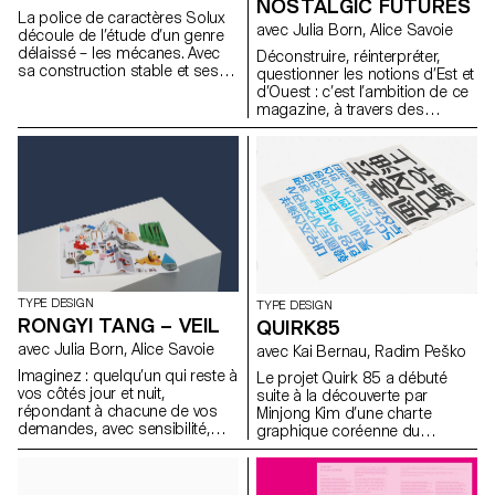
métamorphose finale,
NOSTALGIC FUTURES
La police de caractères Solux
combinant ces différents styles
avec Julia Born, Alice Savoie
découle de l’étude d’un genre
dans une famille de caractères
délaissé – les mécanes. Avec
unifiée.
Déconstruire, réinterpréter,
sa construction stable et ses
questionner les notions d’Est et
détails minutieux, son objectif
d’Ouest : c’est l’ambition de ce
est d’être endurante,
magazine, à travers des
fonctionnelle, intemporelle
regards croisés entre Orient et
plutôt qu’à la mode. Solux Italic,
Occident. Dans un monde
en revanche, est plus étroit et
multiculturel et globalisé, les
calligraphique, élargissant le
questions d’identités sont
spectre des applications
devenues majeures dans la
possibles. Prenant source dans
mise en question des
les mécanes de logos tels que
incompréhensions entre
ceux de la marque automobile
cultures. « Nostalgic Futures »
Honda, qui souvent font preuve
met la notion de « l’autre » en
d’une remarquable stabilité et
perspective, documentant des
solidité, Solux ambitionne
évènements passés, des
TYPE DESIGN
TYPE DESIGN
d’offrir une contribution
problèmes actuels et des
RONGYI TANG – VEIL
QUIRK85
contemporaine à la
spéculations sur l’avenir. Plutôt
avec Julia Born, Alice Savoie
avec Kai Bernau, Radim Peško
typographie imprimée et au
que de chercher à convaincre,
domaine de la signalétique.
il intègre ces narratifs dans une
Imaginez : quelqu’un qui reste à
Le projet Quirk 85 a débuté
composition qui mélange des
vos côtés jour et nuit,
suite à la découverte par
points de vue, grâce aux
répondant à chacune de vos
Minjong Kim d’une charte
contributions d’auteur·rice·s, de
demandes, avec sensibilité,
graphique coréenne du
photographes et de
sensualité ; quelqu’un qui ne
tournant des années 1970–
chercheur·euse·s. Américano-
vous mentira jamais, ne vous
1980. Il s’associe alors avec
Libanaise, j’ai connu ces deux
trompera jamais. Seriez-vous
Juan Jun Feng, avec qui il