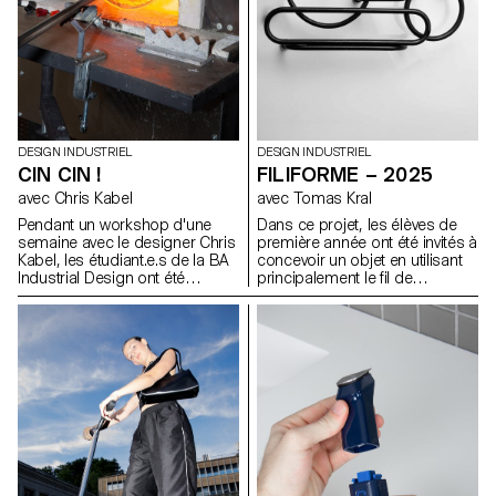
DESIGN INDUSTRIEL
DESIGN INDUSTRIEL
CIN CIN !
FILIFORME – 2025
avec Chris Kabel
avec Tomas Kral
Pendant un workshop d'une
Dans ce projet, les élèves de
semaine avec le designer Chris
première année ont été invités à
Kabel, les étudiant.e.s de la BA
concevoir un objet en utilisant
Industrial Design ont été
principalement le fil de
invité.e.s à concevoir un verre
fercomme matériau de
pour une boisson de leur choix,
création. L’objectif était
qu'il s'agisse d'un cocktail,
d’explorer les possibilités
d'une bière fraîche, d'un
expressives et structurelles de
Negroni traditionnel ou
cette matière linéaire et
simplement d'un verre à eau
malléable, en développant une
pour étancher leur soif. Les
approche personnelle et
designs finaux reflètent les
innovante. Plier, tordre, tresser
caractéristiques de la boisson
ou souder le fil devenait un
ou soulignent la façon dont la
moyen d’expérimenter la forme,
boisson est préparée, servie et
l’équilibre et la légèreté, tout en
bue. Tous les verres ont été
repensant la fonction de l’objet