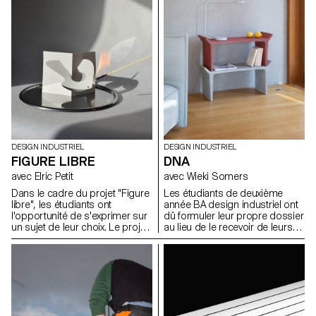
de vie unique.
c'est à dire que leurs moules
sont simples à produire et que
les pièces moulées
comportent des particularités
singulières inhérentes au
processus du moulage. Les
moules (matériaux libres) à
même titre que les objets
moulés en plâtre ont été
montré aux évaluations sous la
forme d'une exposition
collective.
DESIGN INDUSTRIEL
DESIGN INDUSTRIEL
FIGURE LIBRE
DNA
avec Elric Petit
avec Wieki Somers
Dans le cadre du projet "Figure
Les étudiants de deuxième
libre", les étudiants ont
année BA design industriel ont
l'opportunité de s'exprimer sur
dû formuler leur propre dossier
un sujet de leur choix. Le projet
au lieu de le recevoir de leurs
encourage l'intégration de
professeurs. Pour l'introduction
recherches personnelles ou
de ce projet, ils ont commencé
leur mémoire, ainsi que le choix
par se représenter eux-mêmes
d'un domaine correspondant à
en tant que designers: Quel est
leurs aspirations
leur ADN en tant que designer ?
professionnelles après leurs
Ils ont présenté un dossier clair
études, que ce soit dans le
lié à leurs propres fascinations