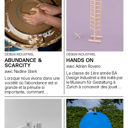
responsable et cherchent à
mettre en valeur les matériaux
naturels qui ont servi à produire
ces objets.
DESIGN INDUSTRIEL
DESIGN INDUSTRIEL
ABUNDANCE &
HANDS ON
SCARCITY
avec Adrien Rovero
avec Nadine Sterk
La classe de 1ère année BA
Design Industriel a été invité par
Lorsque nous vivons dans une
le Museum für Gestaltung à
société où l'abondance est si
Zurich à concevoir des jouets
grande et la pénurie si
en bois qui ont été exposé
importante, comment
dans le cadre de l’exposition
discerner les ressources qui
rétrospective de 'Willy Guhl:
nous entourent ? Comment
penser avec les mains' .
pouvons-nous nous tourner
vers notre environnement pour
apprendre d'où viennent les
choses, ou comment nous
pouvons les appliquer dans