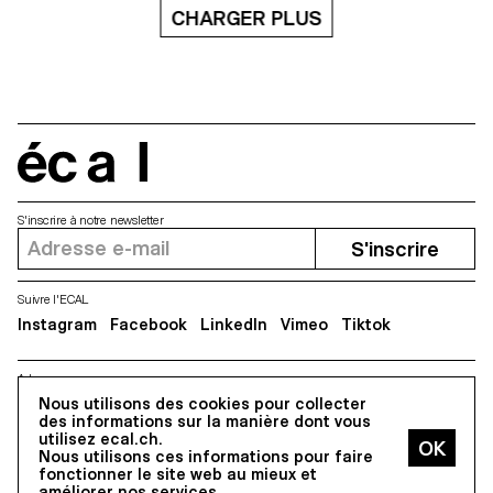
de mobilité, d’objets connectés
CHARGER PLUS
ou tant d‘autres possibles,
chaque sujet traité avec sérieux
devient passionnant.
écal
S'inscrire à notre newsletter
S'inscrire
Suivre l'ECAL
Instagram
Facebook
LinkedIn
Vimeo
Tiktok
Adresse
Nous utilisons des cookies pour collecter
5, avenue du Temple, CH-1020 Renens
des informations sur la manière dont vous
utilisez ecal.ch.
Nous utilisons ces informations pour faire
Tous droits réservés @2026
fonctionner le site web au mieux et
Contact
Impressum
Hub
Presse
améliorer nos services.