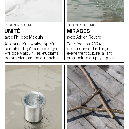
DESIGN INDUSTRIEL
DESIGN INDUSTRIEL
UNITÉ
MIRAGES
avec Philippe Malouin
avec Adrien Rovero
Au cours d’un workshop d’une
Pour l’édition 2024
semaine dirigé par le designer
de Lausanne Jardins, un
Philippe Malouin, les étudiants
événement culturel alliant
de première année du Bachelor
architecture du paysage et
en Design Industriel ont conçu
réflexion sur la ville, les
et réalisé des soliflores, chacun
étudiant.e.s BA de 2e année ont
destiné à accueillir une fleur
été invité.e.s à concevoir une
unique de leur choix.
installation éphémère. Le
temps d’un été, la
manifestation propose une
série d’installations éphémères
disséminées sur le territoire
lausannois, dont certaines
préfigurent les transformations
urbanistiques et paysagères de
la ville.