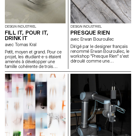
DESIGN INDUSTRIEL
DESIGN INDUSTRIEL
FILL IT, POUR IT,
PRESQUE RIEN
DRINK IT
avec Erwan Bouroullec
avec Tomas Kral
Dirigé par le designer français
renommé Erwan Bouroullec, le
Petit, moyen et grand. Pour ce
workshop "Presque Rien" s'est
projet, les étudiant·e·s étaient
déroulé comme une
amenés à développer une
exploration des possibilités de
famille cohérente de trois
design dans le site de sa ferme
récipients ou simplement trois
bourguignonne récemment
contenants indépendants ayant
rénovée. Le projet prévoyait un
chacun un volume différent
canevas ouvert, encourageant
pour contenir, transporter et
les étudiants en design
verser des liquides. Les objets
industriel de l'ECAL à s'écarter
devaient être inscrits dans un
des méthodes traditionnelles
contexte précis que les
de résolution de problèmes.
étudiant·e·s ont défini au début
du projet.