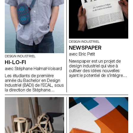
en s’intégrant dans son
usage au-delà de la fonction
environnement.
d’emballage initiale.
DESIGN INDUSTRIEL
NEWSPAPER
avec Elric Petit
DESIGN INDUSTRIEL
Newspaper est un projet de
HI-LO-FI
design industriel qui vise à
avec Stéphane Halmaï-Voisard
cultiver des idées nouvelles
ayant le potentiel de s'intégrer
Les étudiants de première
de manière transparente dans
année du Bachelor en Design
notre société contemporaine et
Industriel (BADI) de l'ECAL, sous
son économie. Sous la
la direction de Stéphane
direction d'Elric Petit, chaque
Halmaï-Voisard, responsable
étudiant a eu la possibilité
du BADI, se sont lancés dans
d'explorer un sujet choisi, en
un projet visant à concevoir
exprimant ses affinités et ses
leurs propres interprétations
intérêts personnels, ce qui a
uniques d'une enceinte
permis d'améliorer l'expérience
Bluetooth. Ce projet a mis les
globale du projet. Dans l'esprit
étudiants au défi de travailler de
de la pluridisciplinarité, les
manière créative dans les
étudiants ont participé à un
contraintes d'un kit existant de