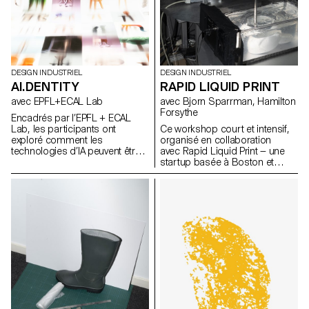
DESIGN INDUSTRIEL
DESIGN INDUSTRIEL
AI.DENTITY
RAPID LIQUID PRINT
avec EPFL+ECAL Lab
avec Bjorn Sparrman, Hamilton
Forsythe
Encadrés par l’EPFL + ECAL
Lab, les participants ont
Ce workshop court et intensif,
exploré comment les
organisé en collaboration
technologies d’IA peuvent être
avec Rapid Liquid Print — une
intégrées au design de
startup basée à Boston et
produits pour améliorer la
issue du Self-Assembly Lab du
fonctionnalité et enrichir
MIT — a permis d’explorer les
l’expérience utilisateur. Au cours
fondements de l’Embedded 3D
de cette semaine d’atelier, les
Printing, en questionnant de
étudiants du BA ont étudié les
manière à la fois technique et
fondements théoriques de l’IA
poétique ce qu’est une courbe,
tout en expérimentant des
une surface ou un volume
applications pratiques à travers
épaissi lorsqu’il passe du
divers cas d’usage.
monde numérique à la réalité
physique.