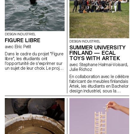
DESIGN INDUSTRIEL
FIGURE LIBRE
DESIGN INDUSTRIEL
SUMMER UNIVERSITY
avec Elric Petit
FINLAND — ECAL
Dans le cadre du projet "Figure
TOYS WITH ARTEK
libre", les étudiants ont
l'opportunité de s'exprimer sur
avec Stephane Halmai-Voisard,
un sujet de leur choix. Le projet
Julie Richoz
encourage l'intégration de
En collaboration avec le célèbre
recherches personnelles ou
fabricant de meubles finlandais
leur mémoire, ainsi que le choix
Artek, les étudiants en Bachelor
d'un domaine correspondant à
design industriel, sous la
leurs aspirations
direction de la designer Julie
professionnelles après leurs
Richoz, présentent une
études, que ce soit dans le
collection d'objets ludiques
mobilier, la mobilité, les objets
pour enfants fabriqués à partir
connectés ou tout autre
de pièces de qualité inférieure,
domaine.
rejetés ou semi-finis. Fidèles à
l'esprit d'Artek et de ses
fondateurs, les produits
favorisent une fabrication