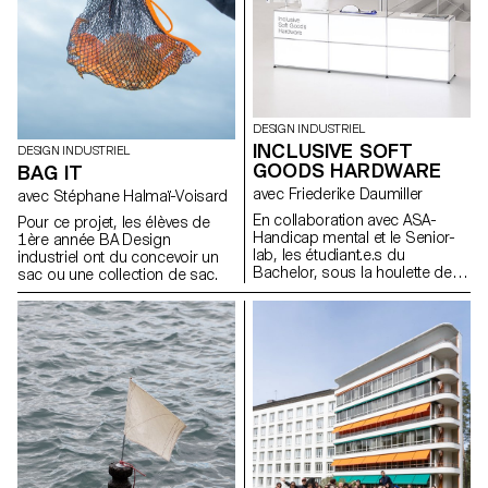
DESIGN INDUSTRIEL
INCLUSIVE SOFT
DESIGN INDUSTRIEL
GOODS HARDWARE
BAG IT
avec Friederike Daumiller
avec Stéphane Halmaï-Voisard
En collaboration avec ASA-
Pour ce projet, les élèves de
Handicap mental et le Senior-
1ère année BA Design
lab, les étudiant.e.s du
industriel ont du concevoir un
Bachelor, sous la houlette de la
sac ou une collection de sac.
designer Friederike Daumiller,
présentent une collection de
pièces de fermeture et de
systèmes de fixation pour
vêtements, sacs et accessoires
à porter qui facilitent leur
utilisation, contribuant ainsi à
les rendre plus universels et
inclusifs.