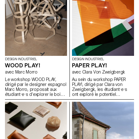
atelier d'écriture avec un
composants techniques, les
journaliste professionnel, qui a
incitant à explorer des
débouché sur 25 articles
approches innovantes en
rédigés par les étudiants sur
termes de forme, de matérialité
leurs projets individuels,
et de fonctionnalité.
rassemblés dans un journal
imprimé.
DESIGN INDUSTRIEL
DESIGN INDUSTRIEL
WOOD PLAY!
PAPER PLAY!
avec Marc Morro
avec Clara Von Zweigbergk
Le workshop WOOD PLAY,
Au sein du workshop PAPER
dirigé par le designer espagnol
PLAY!, dirigé par Clara von
Marc Morro, proposait aux
Zweigbergk, les étudiant·e·s
étudiant·e·s d’explorer le bois
ont exploré le potentiel
en tant que système de
expressif du papier et du
construction ouvert et
carton afin de réinventer des
accessible à tous les publics.
abat-jour destinés à des
L’objectif était de stimuler la
luminaires de plafond, muraux,
créativité et l’expérimentation à
sur pied, de chevet, de table ou
travers la conception de
portables. L’accent a été mis
modules ludiques et
sur l’expérimentation et le jeu —
reconfigurables, exploitant les
en testant les possibilités et les
potentialités et les contraintes
limites du papier, de la lumière,