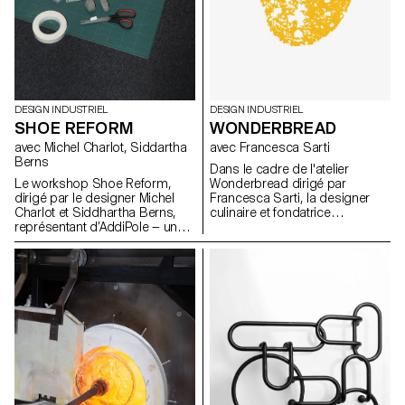
DESIGN INDUSTRIEL
DESIGN INDUSTRIEL
SHOE REFORM
WONDERBREAD
avec Michel Charlot, Siddartha
avec Francesca Sarti
Berns
Dans le cadre de l'atelier
Le workshop Shoe Reform,
Wonderbread dirigé par
dirigé par le designer Michel
Francesca Sarti, la designer
Charlot et Siddhartha Berns,
culinaire et fondatrice
représentant d’AddiPole — un
d'Arabeschi di Latte, les
hub dédié au reverse
étudiants BA design industriel
engineering et à la fabrication
ont exploré l'histoire, les
additive — a rassemblé les
traditions, les rituels et les
étudiant·e·s autour d’une
recettes liés au pain, afin
exploration innovante des
d'imaginer de nouveaux pains
technologies de numérisation
uniques.
3D, en collaboration avec le
Technopôle Sainte-Croix.