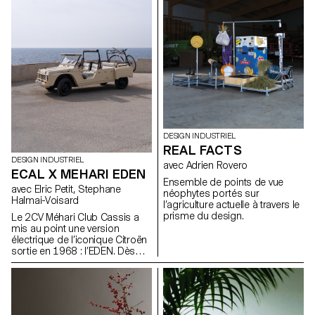
avec Philippe Malouin, les
Nous mesurons le temps (de la
étudiants ont été encouragés à
seconde à la vie entière), nous
rechercher de nouvelles
mesurons le familier (longueur,
fonctions inspirées par des
poids, volume) et l'inhabituel
formes trouvées dans un
(son, rayonnement, tension),
centre de recyclage de métaux.
nous avons des systèmes de
Dans ce processus, des
mesure pour la vie quotidienne
découvertes et des
et pour les experts. Pour cet
associations aléatoires ont été
atelier, les étudiants du
faites pour générer un
Bachelor Design Industriel ont
vocabulaire de formes nouveau
développé des appareils de
et surprenant.
mesure alternatifs.
DESIGN INDUSTRIEL
REAL FACTS
DESIGN INDUSTRIEL
avec Adrien Rovero
ECAL X MEHARI EDEN
Ensemble de points de vue
avec Elric Petit, Stephane
néophytes portés sur
Halmai-Voisard
l’agriculture actuelle à travers le
prisme du design.
Le 2CV Méhari Club Cassis a
mis au point une version
électrique de l’iconique Citroën
sortie en 1968 : l’EDEN. Dès
son origine, cette voiture était
destinée aux sports et aux
loisirs estivaux. Aujourd’hui,
notre regain d’intérêt pour les
activités de plein air associé à