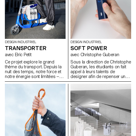
soufflés dans la cour de l'ECAL
à travers la contrainte du
avec le soutien des artisan.e.s
matériau.
du fabricant de verre suisse
Niesenglass.
DESIGN INDUSTRIEL
DESIGN INDUSTRIEL
TRANSPORTER
SOFT POWER
avec Elric Petit
avec Christophe Guberan
Ce projet explore le grand
Sous la direction de Christophe
thème du transport. Depuis la
Guberan, les étudiants on fait
nuit des temps, notre force et
appel à leurs talents de
notre énergie sont limitées —
designer afin de repenser un
c’est pourquoi nous avons
objet du quotidient qui
toujours fait preuve d’inventivité
consomme d’avantage
pour déplacer les choses qui
d’énergie qu’il ne devrait.Grace
nous entourent. Les élèves de
à leurs sens de l’observation ils
première année devaient
ont choisis une typologie
concevoir un objet capable de
d’objet contemporain
déplacer ou de transporter
énergivore et on réduit sa
intelligemment et
dépendance en énergie lors de
confortablement les éléments
son utilisation.
de leur choix.