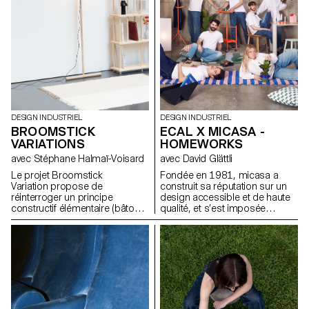
enjeux, les formes et les
usages liés au thème abordé.
DESIGN INDUSTRIEL
DESIGN INDUSTRIEL
BROOMSTICK
ECAL X MICASA -
VARIATIONS
HOMEWORKS
avec Stéphane Halmaï-Voisard
avec David Glättli
Le projet Broomstick
Fondée en 1981, micasa a
Variation propose de
construit sa réputation sur un
réinterroger un principe
design accessible et de haute
constructif élémentaire (bâtons,
qualité, et s’est imposée
assemblages visibles, structure
comme leader en Suisse.
modulable) et d’explorer son
Fidèle à une approche du
potentiel pour générer de
design démocratique, pensée
nouveaux objets et mobiliers
pour s’intégrer naturellement au
adaptés à des usages
quotidien, l’entreprise s’est
contemporains. L’objectif est
associée à l'ECAL pour
de comprendre comment cette
développer HOMEWORKS, une
logique de conception, pensée
collection limitée invitant une
comme accessible et
nouvelle génération à repenser