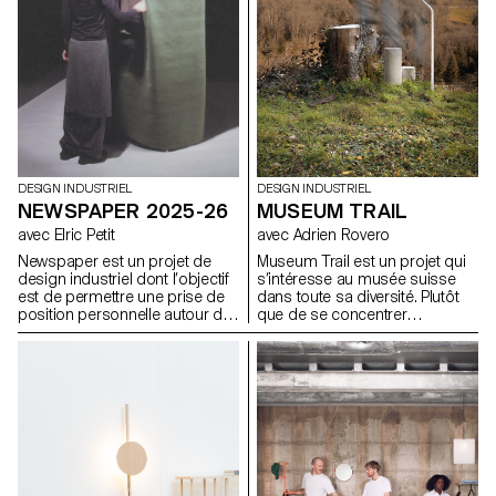
DESIGN INDUSTRIEL
DESIGN INDUSTRIEL
MUSEUM TRAIL
NEWSPAPER 2025-26
avec Adrien Rovero
avec Elric Petit
Museum Trail est un projet qui
Newspaper est un projet de
s’intéresse au musée suisse
design industriel dont l’objectif
dans toute sa diversité. Plutôt
est de permettre une prise de
que de se concentrer
position personnelle autour du
uniquement sur les grandes
sujet de son choix. Le projet
institutions largement
s’appuie sur un article issu de
fréquentées, le projet explore
la presse ou d’un magazine
ce que signifie aujourd’hui «
spécialisé, utilisé comme point
musée » dans un pays qui
de départ conceptuel et
compte plus de mille structures
critique. À travers l’analyse,
muséales, soit l’une des plus
l’interprétation et la traduction
fortes densités au monde.
de ce contenu écrit, le projet
invite à développer une réflexion
de design, en questionnant les