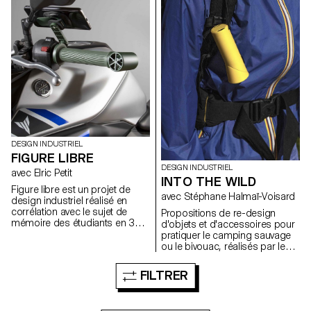
cependant possible de les
dessiner avec beaucoup de
soin.
DESIGN INDUSTRIEL
FIGURE LIBRE
DESIGN INDUSTRIEL
avec Elric Petit
INTO THE WILD
Figure libre est un projet de
avec Stéphane Halmaï-Voisard
design industriel réalisé en
corrélation avec le sujet de
Propositions de re-design
mémoire des étudiants en 3e
d'objets et d'accessoires pour
année. Il leur a été conseillé de
pratiquer le camping sauvage
choisir un domaine vers lequel
ou le bivouac, réalisés par les
les étudiants souhaiteraient se
étudiants de 1re année en
diriger après leurs études. Cet
Bachelor Design Industriel.
FILTRER
exercice libre leur a permis de
s'exprimer sur le sujet de leur
choix. Qu’il s’agisse de mobilier,