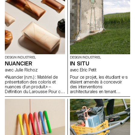
du matériau, tout en évitant une
de la couleur et de la forme
approche formelle trop
pour développer de nouvelles
enfantine.
expressions lumineuses.
DESIGN INDUSTRIEL
DESIGN INDUSTRIEL
NUANCIER
IN SITU
avec Julie Richoz
avec Elric Petit
«Nuancier (n.m.) : Matériel de
Pour ce projet, les étudiant·e·s
présentation des coloris et
étaient amenés à concevoir
nuances d’un produit.» —
des interventions
Définition du Larousse Pour ce
architecturales en tenant
projet, les étudiant·e·s ont
compte des caractéristiques
conçu et développé leurs
d'un lieu choisi avec précision.
propres teintes, surfaces,
Ils devaient sélectionner un
assemblages et matières,
bâtiment inspirant pour y
qu'ils ont nuancés en plusieurs
intégrer leur objet ou
échantillons et assemblés
intervention, en pensant à en
ensuite pour créer leur propre
améliorer la fonctionnalité ou à
nuancier.
le protéger de l'usure. Dans le
cadre de cet exercice, les