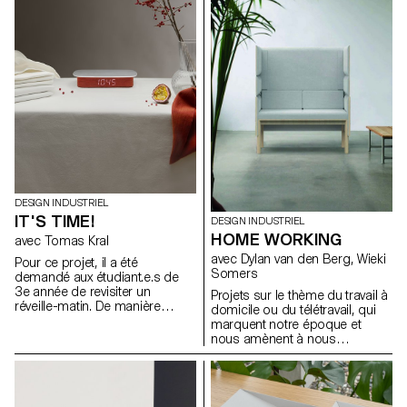
une technologie électrique rend
ce véhicule d’autant plus
attractif. C’est dans cette
perspective que les
étudiant·e·s de 2e année en
Bachelor Design Industriel,
sous la direction de Stéphane
Halmaï-Voisard, responsable
du programme, et du designer
Elric Petit, présentent une série
d’accessoires qui
composeront la Méhari
électrique de demain.
DESIGN INDUSTRIEL
IT'S TIME!
DESIGN INDUSTRIEL
HOME WORKING
avec Tomas Kral
avec Dylan van den Berg, Wieki
Pour ce projet, il a été
Somers
demandé aux étudiant.e.s de
3e année de revisiter un
Projets sur le thème du travail à
réveille-matin. De manière
domicile ou du télétravail, qui
créative, mais avec simplicité,
marquent notre époque et
justesse et bon sens, ces
nous amènent à nous
réveils affichent l’heure et
interroger à la fois sur ce qu'est
émettent un son ou une
le travail, et sur la manière et le
vibration à un moment
lieu où nous travaillons. La
prédéterminé. Installés à côté
récente expérience de travail à