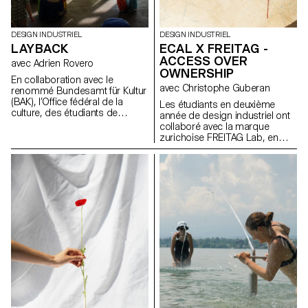
DESIGN INDUSTRIEL
DESIGN INDUSTRIEL
LAYBACK
ECAL X FREITAG -
ACCESS OVER
avec Adrien Rovero
OWNERSHIP
En collaboration avec le
avec Christophe Guberan
renommé Bundesamt für Kultur
(BAK), l’Office fédéral de la
Les étudiants en deuxième
culture, des étudiants de
année de design industriel ont
troisième année du Bachelor
collaboré avec la marque
en design industriel, sous la
zurichoise FREITAG Lab, en
direction d’Adrien Rovero, ont
tirant parti de leur expertise en
conçu l’espace de médiation
sensibilisation
de l’exposition des Swiss
environnementale, en
Design Awards à Bâle, qui se
surcyclage de matériaux et en
tiendra pendant la foire Art
économie circulaire. En
Basel en juin 2024.
s'appuyant sur le manifeste de
FREITAG, ils ont développé de
nouveaux produits partagés
axés sur le principe de «
access over ownership ».