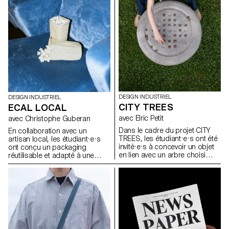
économique, peut être
la manière dont les espaces de
actualisée face aux enjeux de
vie se façonnent et la façon
durabilité, de fonctionnalité et
dont le design peut devenir une
d’esthétique.
présence active et porteuse de
sens dans les usages de tous
les jours.
DESIGN INDUSTRIEL
DESIGN INDUSTRIEL
CITY TREES
ECAL LOCAL
avec Elric Petit
avec Christophe Guberan
Dans le cadre du projet CITY
En collaboration avec un
TREES, les étudiant·e·s ont été
artisan local, les étudiant·e·s
invité·e·s à concevoir un objet
ont conçu un packaging
en lien avec un arbre choisi
réutilisable et adapté à une
dans l’espace urbain
production en série. Le projet
Lausannois. En s’appuyant sur
visait à valoriser un produit
une approche inspirée de la
alimentaire du quotidien tout en
dendrologie, ils ont observé un
répondant aux enjeux actuels
arbre existant et imaginé une
liés au transport, à la durabilité
intervention discrète,
et à la seconde vie des
respectueuse et réversible. Le
emballages. L’intervention
projet devait mettre en valeur
devait être simple, fonctionnelle
les particularités du végétal tout
et écologique, et proposer un