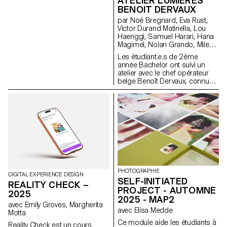
ATELIER LUMIÈRES
BENOIT DERVAUX
par Noé Bregnard, Eva Rust,
Victor Durand Matinella, Lou
Haenggi, Samuel Harari, Hana
Magimel, Nolan Grando, Mileny
Viera de Andrade, Zélia Zanone
Les étudiant.e.s de 2ème
année Bachelor ont suivi un
atelier avec le chef opérateur
belge Benoît Dervaux, connu
pour son travail sur les films
des frères Dardenne. Il a
notamment signé l'image des
films suisses Laissez-moi de
Maxime Rappaz (2023) et À
bras-le-corps de Marie-Elsa
Sgualdo (2025).
PHOTOGRAPHIE
DIGITAL EXPERIENCE DESIGN
SELF-INITIATED
REALITY CHECK –
PROJECT - AUTOMNE
2025
2025 - MAP2
avec Emily Groves, Margherita
avec Elisa Medde
Motta
Ce module aide les étudiants à
Reality Check est un cours