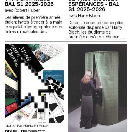
BA1 S1 2025-2026
ESPÉRANCES - BA1
S1 2025-2026
avec Robert Huber
avec Harry Bloch
Les élèves de première année
étaient invités à tracer à la main
Durant le cours de conception
le squelette typographique des
éditoriale dispensé par Harry
lettres minuscules de
Bloch, les étudiants de
l'alphabet. L'objectif était de
première année ont chacun mis
respecter les proportions, les
en page un chapitre du roman
courbes et les axes
Les Grandes Espérances de
caractéristiques de chaque
Charles Dickens. Une édition
lettre, tout en portant une
finale regroupant tous les
attention particulière à la
chapitres a été réalisée pour
cohérence visuelle et à la
l'occasion.
régularité du tracé.
DIGITAL EXPERIENCE DESIGN
PIXEL PERFECT –