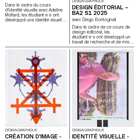
DESIGN GRAPHIQUE
Dans le cadre du cours
DESIGN ÉDITORIAL –
d’identité visuelle avec Adeline
BA2 S1 2025
Mollard, les étudiant·e·s ont
avec Diego Bontognali
développé une identité visuelle
à partir d’une carte de visite
Dans le cadre de ce cours de
tirée au hasard. En
design éditorial, les
s’appropriant un élément
étudiant·e·s ont développé un
graphique et son intitulé,
travail de recherche et de mise
chaque projet propose une
en forme de textes autour d’un
interprétation singulière de
thème commun. À partir d’une
celle-ci. L’identité est déclinée
sélection de sources, chaque
sur une série de supports, de
projet propose deux éditions
la carte de visite au format F4,
au contenu identique, déclinées
comprenant affiches, flyers,
dans un grand et un petit
cartes de visite ainsi qu’une
format.
affiche animée.
DESIGN GRAPHIQUE
DESIGN GRAPHIQUE
CRÉATION D'IMAGE -
IDENTITÉ VISUELLE -