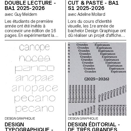
DOUBLE LECTURE -
CUT & PASTE - BA1
BA1 2025-2026
S1 2025-2026
avec Guy Meldem
avec Adeline Mollard
Les étudiants de première
Lors du cours d'identité
année ont été invités à
visuelle, les 1re année de
concevoir une édition de 16
bachelor Design Graphique ont
pages. En expérimentant la
dû réaliser un projet d'affiches
bichromie par diverses
à partir d'un événement tiré au
techniques d'impression, ils
hasard. Ils ont du définir leur
ont séquencé une lecture
propre système visuel et ont
double dépendante des
exploré une recherche
couleurs imprimées.
d'affiches typographiques
réalisées à la main. L'identité
visuelle de l'événement a été
développée au travers d'une
affiche et d'un flyer,
accompagnés d'un carnet de
recherche regroupant
l'ensemble de leur processus
créatif.
DESIGN GRAPHIQUE
DESIGN GRAPHIQUE
DESIGN
DESIGN ÉDITORIAL -
TYPOGRAPHIQUE -
DE TRÈS GRANDES