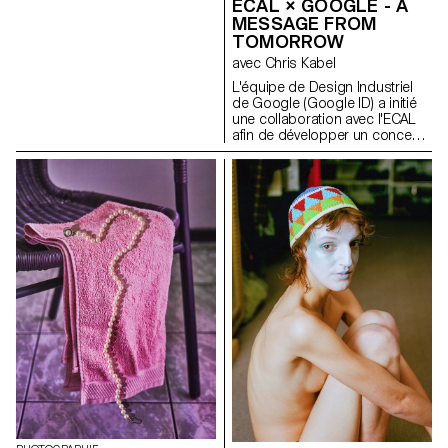
ECAL × GOOGLE - A
étudiantes aborderont de
MESSAGE FROM
manière pratique, créative et
TOMORROW
professionnelle la notion de
photographie appliquée, en
avec Chris Kabel
étroite collaboration avec le
L'équipe de Design Industriel
Directeur Artistique Nicolas
de Google (Google ID) a initié
Poillot.
une collaboration avec l'ECAL
afin de développer un concept
de produit autour du téléphone
portable qui soit inspiré d'un
rituel quotidien. Les étudiant·e·s
en Master de Design de
Produit ont été invité·e·s à
imaginer un outil innovant
adapté aux habitudes
contemporaines. À travers des
stroytelling créatifs, ces projets
conceptuels s’intéressent à la
dimension humaine de la
technologie
mobile: comment elle influence
nos habitudes et pourrait
évoluer vers des formes plus
intuitives et intégrées à nos vies.
Née d'un dialogue fertile entre
pédagogie et industrie, cette
collaboration reflète l'approche