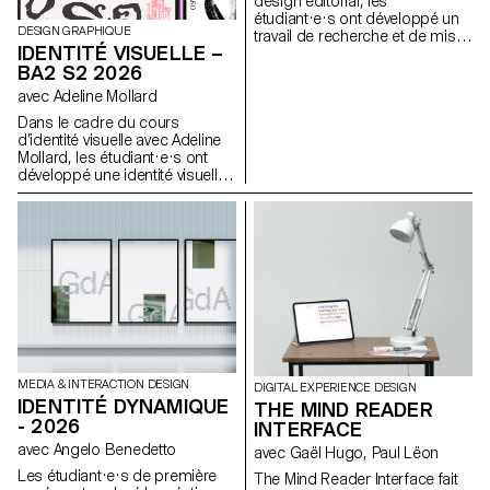
design éditorial, les
étudiant·e·s ont développé un
DESIGN GRAPHIQUE
travail de recherche et de mise
IDENTITÉ VISUELLE –
en forme de textes autour d’un
BA2 S2 2026
thème commun. À partir d’une
sélection de sources, chaque
avec Adeline Mollard
projet propose deux éditions
Dans le cadre du cours
au contenu identique, déclinées
d’identité visuelle avec Adeline
dans un grand et un petit
Mollard, les étudiant·e·s ont
format.
développé une identité visuelle
à partir d’une carte de visite
tirée au hasard. En
s’appropriant un élément
graphique et son intitulé,
chaque projet propose une
interprétation singulière de
celle-ci. Chaque proposition
s’accompagne également du
choix d’un outil en lien avec
l’événement associé (machine
à tatouer, ponceuse, matériel
de lithographie, etc.), utilisé
MEDIA & INTERACTION DESIGN
DIGITAL EXPERIENCE DESIGN
comme prolongement
IDENTITÉ DYNAMIQUE
THE MIND READER
conceptuel et graphique du
- 2026
INTERFACE
projet. L'identité est déclinée
avec Angelo Benedetto
avec Gaël Hugo, Paul Lëon
sur une série de supports, de
la carte de visite au format F4,
Les étudiant·e·s de première
The Mind Reader Interface fait