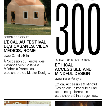
fortes et cohérentes. À travers
une approche pratique et
technique, le cours développe
leur capacité à concevoir un
projet complet, à diriger des
modèles, à travailler la lumière
naturelle ou artificielle et à
collaborer dans des conditions
proches de la réalité
professionnelle. Les
DESIGN DE PRODUIT
étudiant·e·x·s affineront ainsi
L'ECAL AU FESTIVAL
leur regard d’auteur tout en se
DES CABANES, VILLA
préparant aux exigences des
mandats éditoriaux et
MÉDICIS, ROME
commerciaux.
avec Camille Blin
DIGITAL EXPERIENCE DESIGN
À l'occasion du Festival des
ETHICAL,
Cabanes 2026 à la Villa
ACCESSIBLE AND
Médicis à Rome, les
étudiant·e·s du Master Design
MINDFUL DESIGN
de Produit ont été invités à
avec Irene Pereyra
développer un projet en lien
avec le jardin de la Villa, en
Ethical, Accessible & Mindful
collaboration avec le célèbre
Design est un module d'une
fabricant italien de
semaine qui forme les
céramique Mutina. Les jardins
étudiant·e·s à interroger les
de la Villa offrent un contexte
dimensions éthiques des
historique et spatial riche,
décisions de design. Par la