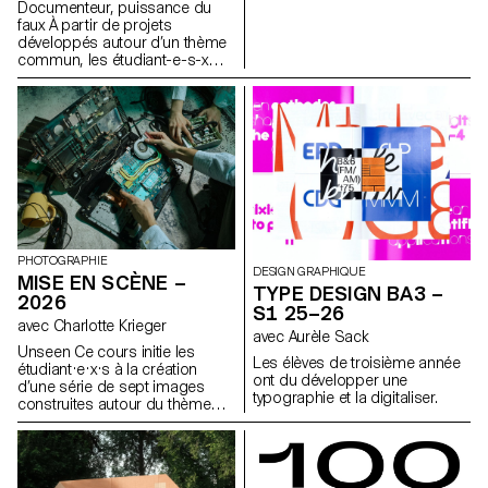
cédons discrètement,
Documenteur, puissance du
non-visible.
lorsqu'un espace se met à agir
faux À partir de projets
en notre nom.
développés autour d’un thème
commun, les étudiant-e-s-x
développent un travail
personnel et approfondi autour
de la thématique du faux-
semblant. Iels construisent un
projet qui joue avec les limites
de la véracité de la
photographie et l'utilisant
comme artifice du mensonge.
PHOTOGRAPHIE
DESIGN GRAPHIQUE
MISE EN SCÈNE –
TYPE DESIGN BA3 –
2026
S1 25–26
avec Charlotte Krieger
avec Aurèle Sack
Unseen Ce cours initie les
Les élèves de troisième année
étudiant·e·x·s à la création
ont du développer une
d’une série de sept images
typographie et la digitaliser.
construites autour du thème
Unseen. Ils et elles apprendront
à articuler décors,
personnages et lumières pour
créer des mises en scène