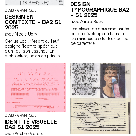
DESIGN
TYPOGRAPHIQUE BA2
DESIGN GRAPHIQUE
– S1 2025
DESIGN EN
CONTEXTE – BA2 S1
avec Aurèle Sack
2025
Les élèves de deuxième année
ont du développer à la main,
avec Nicole Udry
les minuscules de deux police
Genius Loci, “l’esprit du lieu”,
de caractère.
désigne l’identité spécifique
d’un lieu, son essence. En
architecture, selon ce principe,
les caractéristiques uniques
d’un lieu sont prolongées dans
une réalisation. Les élèves de
2ème année en Design
graphique ont travaillé sur une
communication basée sur ce
principe et sur la réalisation
architecturale qui s’y réfère afin
d’en faire la promotion, ou de
prolonger la communication du
lieu.
DESIGN GRAPHIQUE
IDENTITÉ VISUELLE –
BA2 S1 2025
avec Adeline Mollard