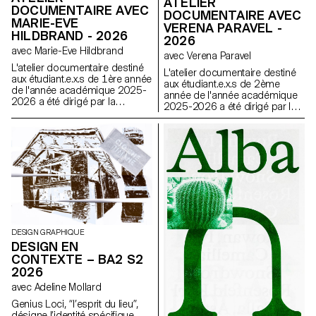
ATELIER
DOCUMENTAIRE AVEC
DOCUMENTAIRE AVEC
MARIE-EVE
VERENA PARAVEL -
HILDBRAND - 2026
2026
avec Marie-Eve Hildbrand
avec Verena Paravel
L'atelier documentaire destiné
L'atelier documentaire destiné
aux étudiant.e.x.s de 1ère année
aux étudiant.e.x.s de 2ème
de l'année académique 2025-
année de l'année académique
2026 a été dirigé par la
2025-2026 a été dirigé par la
réalisatrice suisse Marie-Eve
réalisatrice et anthropologue
Hildbrand.
visuelle française Verena
Paravel.
DESIGN GRAPHIQUE
DESIGN EN
CONTEXTE – BA2 S2
2026
avec Adeline Mollard
Genius Loci, “l’esprit du lieu”,
désigne l’identité spécifique