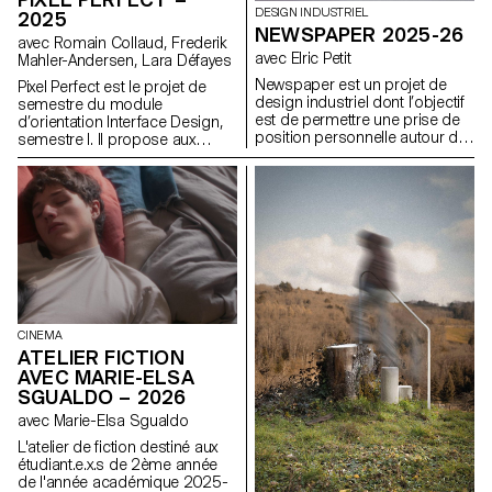
DESIGN INDUSTRIEL
2025
NEWSPAPER 2025-26
avec Romain Collaud, Frederik
avec Elric Petit
Mahler-Andersen, Lara Défayes
Newspaper est un projet de
Pixel Perfect est le projet de
design industriel dont l’objectif
semestre du module
est de permettre une prise de
d’orientation Interface Design,
position personnelle autour du
semestre I. Il propose aux
sujet de son choix. Le projet
étudiant·e·s d’appliquer
s’appuie sur un article issu de
concrètement les méthodes et
la presse ou d’un magazine
principes abordés dans les
spécialisé, utilisé comme point
cours Macro UI et Screen
de départ conceptuel et
Grammar, en explorant
critique. À travers l’analyse,
comment les systèmes
l’interprétation et la traduction
graphiques structurent
de ce contenu écrit, le projet
l’expérience utilisateur digitale. À
invite à développer une réflexion
partir de l’analyse d’un site
de design, en questionnant les
existant, le projet invite à une
enjeux, les formes et les
réinterprétation critique et
CINEMA
usages liés au thème abordé.
créative de son identité et de sa
ATELIER FICTION
hiérarchie visuelles. L’enjeu est
AVEC MARIE-ELSA
de concevoir une interface
SGUALDO – 2026
contemporaine, cohérente et
expressive, capable de
avec Marie-Elsa Sgualdo
renouveler le design system
L'atelier de fiction destiné aux
initial tout en respectant ses
étudiant.e.x.s de 2ème année
usages, son contenu, ses
de l'année académique 2025-
contraintes fonctionnelles, et