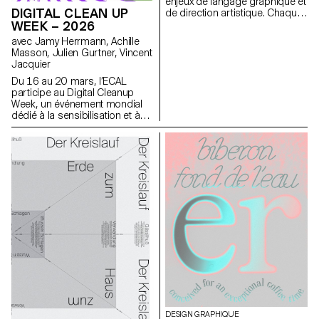
enjeux de langage graphique et
à affiner leur sens de
DIGITAL CLEAN UP
de direction artistique. Chaque
l’observation et leur capacité à
étape du projet examine un
WEEK – 2026
construire des images à la fois
aspect du développement
avec Jamy Herrmann, Achille
précises et expressives.
d’une identité visuelle :
Masson, Julien Gurtner, Vincent
recherche, concept, langage
Jacquier
visuel, design, communication.
Du 16 au 20 mars, l’ECAL
participe au Digital Cleanup
Week, un événement mondial
dédié à la sensibilisation et à
l’action pour un numérique plus
responsable. Une semaine
pour réparer, recycler, nettoyer
et réfléchir !
DESIGN GRAPHIQUE