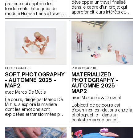
développer un travail finalisé
pratique qui applique les
dans le cadre d'un projet qui
fondements théoriques du
approfondit leurs intérêts et
module Human Lens à travers
leurs recherches. Le module
une recherche qualitative
donne l'opportunité de prendre
menée en conditions réelles et
certaines des idées, des
la transformation des
compétences et des thèmes
enseignements en
explorés au cours du premier
propositions de design
semestre et d'en faire un tout
concrètes. Les étudiant·e·s ont
nouveau travail qui peut
repensé l’expérience humaine
prendre toutes les formes
des services numériques. En
possibles : un livre, une
s’engageant auprès de
installation, un projet en ligne,
personnes réelles via des
une performance.
entretiens, des études de
PHOTOGRAPHIE
PHOTOGRAPHIE
journaux et d’autres méthodes
SOFT PHOTOGRAPHY
MATERIALIZED
de recherche, ils et elles ont
- AUTOMNE 2025 -
PHOTOGRAPHY -
défini et prototypé de nouvelles
MAP2
AUTOMNE 2025 -
orientations pour des services
MAP2
avec Marco De Mutiis
existants, en plaçant
l’expérience porteuse de sens
avec Mazaccio & Drowilal
Le cours, dirigé par Marco De
au premier plan.
Mutiis, a exploré la manière
L'objectif de ce cours est
dont les émotions sont
d'examiner les relations entre la
exploitées et transformées par
photographie - dans un
les pratiques et l'esthétique des
contexte marqué par le
médias sociaux (par exemple,
numérique - et ses différents
la photographie d'influence et
modes de diffusion. Les
les images de synthèse, la
étudiants devront considérer ce