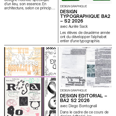
d’un lieu, son essence. En
DESIGN GRAPHIQUE
architecture, selon ce principe,
DESIGN
les caractéristiques uniques
TYPOGRAPHIQUE BA2
d’un lieu sont prolongées dans
– S2 2026
une réalisation. Les élèves de
2ème année en Design
avec Aurèle Sack
graphique ont travaillé sur une
Les élèves de deuxième année
communication basée sur ce
ont du développer l'alphabet
principe et sur la réalisation
entier d'une typographie.
architecturale qui s’y réfère afin
d’en faire la promotion, ou de
prolonger la communication du
lieu.
DESIGN GRAPHIQUE
DESIGN EDITORIAL –
BA2 S2 2026
avec Diego Bontognali
Dans le cadre de ce cours de