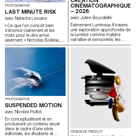
CRÉATION
CINÉMATOGRAPHIQUE
PHOTOGRAPHIE
– 2026
LAST MINUTE RISK
avec Julien Bourdeille
avec Natacha Lesueur
Évènement Lumineux À travers
« Ce que l’on conçoit bien
une exploration approfondie de
s’énonce clairement et les
la lumière comme matière
mots pour le dire arrive
narrative et sensorielle, les
aisément. » Nicholas Boileau,
étudiants de première année
l’art poétique. A l’heure où les
ont réalisé un film au format
étudiant.e.s entament leur
court sur le thème « Événement
dernière année de formation à
lumineux ». Ce projet les amène
l’ECAL, alors que leurs intérêts
à apprendre à mener un projet
et méthodes se dessinent, il
audiovisuel complet tout en
s’agit de profiter de ce dernier
s’appropriant les outils de
projet pour remettre en cause
tournage, de cadrage et de
ses propres règles, acquis, et
mouvement caméra.
influences, de ne pas s’en
satisfaire et de prendre des
risques.
PHOTOGRAPHIE
SUSPENDED MOTION
avec Nicolas Poillot
En conceptualisant et en
produisant un contenu visuel
dans le cadre d’une série
DESIGN DE PRODUIT
éditoriale, les étudiants et