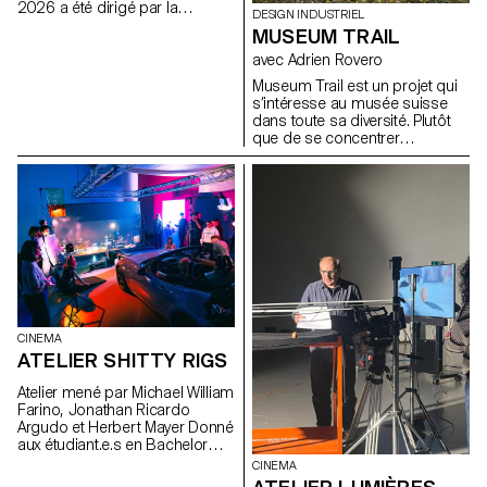
2026 a été dirigé par la
ses principes clés: cohérence,
DESIGN INDUSTRIEL
réalisatrice suisse Marie-Elsa
modularité et évolutivité des
MUSEUM TRAIL
Sgualdo.
composants graphiques et
avec Adrien Rovero
interactifs.
Museum Trail est un projet qui
s’intéresse au musée suisse
dans toute sa diversité. Plutôt
que de se concentrer
uniquement sur les grandes
institutions largement
fréquentées, le projet explore
ce que signifie aujourd’hui «
musée » dans un pays qui
compte plus de mille structures
muséales, soit l’une des plus
fortes densités au monde.
CINEMA
ATELIER SHITTY RIGS
Atelier mené par Michael William
Farino, Jonathan Ricardo
Argudo et Herbert Mayer Donné
aux étudiant.e.s en Bachelor
Cinéma et en Design Industriel
CINEMA