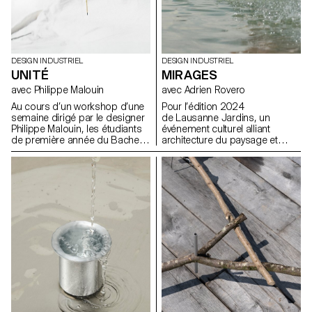
DESIGN INDUSTRIEL
DESIGN INDUSTRIEL
UNITÉ
MIRAGES
avec Philippe Malouin
avec Adrien Rovero
Au cours d’un workshop d’une
Pour l’édition 2024
semaine dirigé par le designer
de Lausanne Jardins, un
Philippe Malouin, les étudiants
événement culturel alliant
de première année du Bachelor
architecture du paysage et
en Design Industriel ont conçu
réflexion sur la ville, les
et réalisé des soliflores, chacun
étudiant.e.s BA de 2e année ont
destiné à accueillir une fleur
été invité.e.s à concevoir une
unique de leur choix.
installation éphémère. Le
temps d’un été, la
manifestation propose une
série d’installations éphémères
disséminées sur le territoire
lausannois, dont certaines
préfigurent les transformations
urbanistiques et paysagères de
la ville.