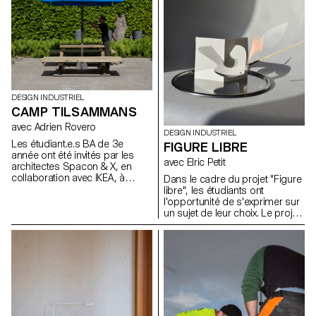
les pièces moulées
comportent des particularités
singulières inhérentes au
processus du moulage. Les
moules (matériaux libres) à
même titre que les objets
moulés en plâtre ont été
montré aux évaluations sous la
DESIGN INDUSTRIEL
forme d'une exposition
CAMP TILSAMMANS
collective.
avec Adrien Rovero
DESIGN INDUSTRIEL
Les étudiant.e.s BA de 3e
FIGURE LIBRE
année ont été invités par les
avec Elric Petit
architectes Spacon & X, en
collaboration avec IKEA, à
Dans le cadre du projet "Figure
concevoir un abri pour un
libre", les étudiants ont
événement à Helsingborg, en
l'opportunité de s'exprimer sur
Suède. Cet abri fait partie du
un sujet de leur choix. Le projet
camp Tillsammans ("Tous
encourage l'intégration de
ensemble"). L'objectif était de
recherches personnelles ou
concevoir une
leur mémoire, ainsi que le choix
microarchitecture qui réponde
d'un domaine correspondant à
aux préoccupations actuelles,
leurs aspirations
favorise les interactions
professionnelles après leurs
sociales et offre une expérience
études, que ce soit dans le
de vie unique.
mobilier, la mobilité, les objets
connectés ou tout autre