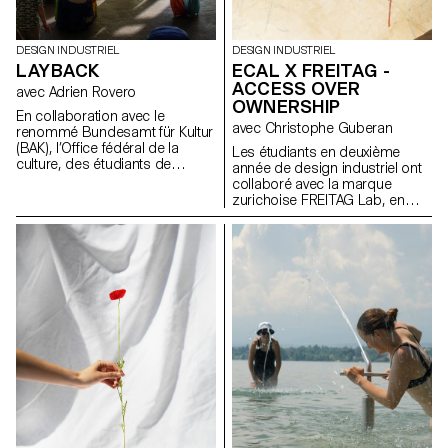
DESIGN INDUSTRIEL
DESIGN INDUSTRIEL
LAYBACK
ECAL X FREITAG -
ACCESS OVER
avec Adrien Rovero
OWNERSHIP
En collaboration avec le
avec Christophe Guberan
renommé Bundesamt für Kultur
(BAK), l’Office fédéral de la
Les étudiants en deuxième
culture, des étudiants de
année de design industriel ont
troisième année du Bachelor
collaboré avec la marque
en design industriel, sous la
zurichoise FREITAG Lab, en
direction d’Adrien Rovero, ont
tirant parti de leur expertise en
conçu l’espace de médiation
sensibilisation
de l’exposition des Swiss
environnementale, en
Design Awards à Bâle, qui se
surcyclage de matériaux et en
tiendra pendant la foire Art
économie circulaire. En
Basel en juin 2024.
s'appuyant sur le manifeste de
FREITAG, ils ont développé de
nouveaux produits partagés
axés sur le principe de «
access over ownership ».