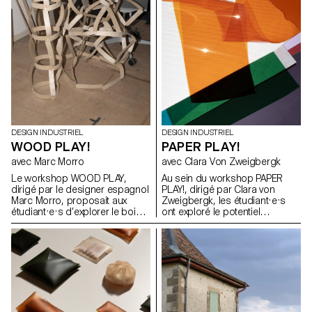
atelier d'écriture avec un
composants techniques, les
journaliste professionnel, qui a
incitant à explorer des
débouché sur 25 articles
approches innovantes en
rédigés par les étudiants sur
termes de forme, de matérialité
leurs projets individuels,
et de fonctionnalité.
rassemblés dans un journal
imprimé.
DESIGN INDUSTRIEL
DESIGN INDUSTRIEL
WOOD PLAY!
PAPER PLAY!
avec Marc Morro
avec Clara Von Zweigbergk
Le workshop WOOD PLAY,
Au sein du workshop PAPER
dirigé par le designer espagnol
PLAY!, dirigé par Clara von
Marc Morro, proposait aux
Zweigbergk, les étudiant·e·s
étudiant·e·s d’explorer le bois
ont exploré le potentiel
en tant que système de
expressif du papier et du
construction ouvert et
carton afin de réinventer des
accessible à tous les publics.
abat-jour destinés à des
L’objectif était de stimuler la
luminaires de plafond, muraux,
créativité et l’expérimentation à
sur pied, de chevet, de table ou
travers la conception de
portables. L’accent a été mis
modules ludiques et
sur l’expérimentation et le jeu —
reconfigurables, exploitant les
en testant les possibilités et les
potentialités et les contraintes
limites du papier, de la lumière,