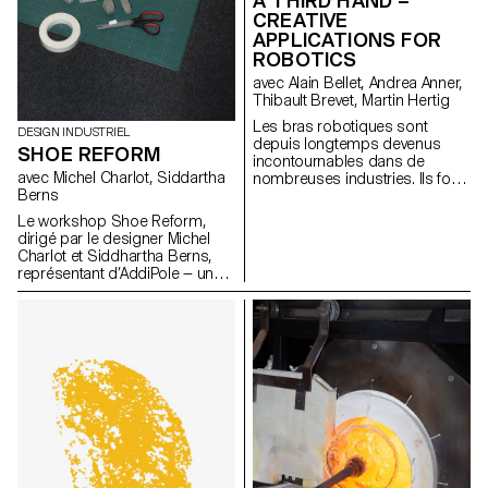
A THIRD HAND –
CREATIVE
APPLICATIONS FOR
ROBOTICS
avec Alain Bellet, Andrea Anner,
Thibault Brevet, Martin Hertig
Les bras robotiques sont
DESIGN INDUSTRIEL
depuis longtemps devenus
SHOE REFORM
incontournables dans de
avec Michel Charlot, Siddartha
nombreuses industries. Ils font
Berns
depuis peu également leur
entrée rapide au sein de
Le workshop Shoe Reform,
studios d'art et de design.
dirigé par le designer Michel
Cependant, l’accès aux flux et
Charlot et Siddhartha Berns,
méthodes de travail exigés par
représentant d’AddiPole — un
ces machines reste difficile et
hub dédié au reverse
cela notamment en raison d'un
engineering et à la fabrication
manque évident de ressources
additive — a rassemblé les
de référence adaptées à cette
étudiant·e·s autour d’une
communauté. Il en va de même
exploration innovante des
au sein des écoles d’art et de
technologies de numérisation
design qui investissent de plus
3D, en collaboration avec le
en plus souvent dans ce type
Technopôle Sainte-Croix.
d’équipement sans pour autant
avoir les ressources pour les
exploiter. Ce projet de
recherche se base sur des cas