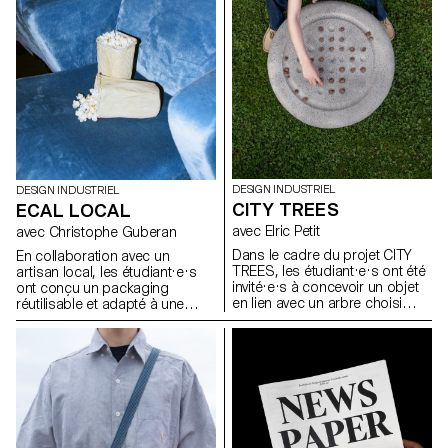
économique, peut être
la manière dont les espaces de
actualisée face aux enjeux de
vie se façonnent et la façon
durabilité, de fonctionnalité et
dont le design peut devenir une
d’esthétique.
présence active et porteuse de
sens dans les usages de tous
les jours.
DESIGN INDUSTRIEL
DESIGN INDUSTRIEL
CITY TREES
ECAL LOCAL
avec Elric Petit
avec Christophe Guberan
Dans le cadre du projet CITY
En collaboration avec un
TREES, les étudiant·e·s ont été
artisan local, les étudiant·e·s
invité·e·s à concevoir un objet
ont conçu un packaging
en lien avec un arbre choisi
réutilisable et adapté à une
dans l’espace urbain
production en série. Le projet
Lausannois. En s’appuyant sur
visait à valoriser un produit
une approche inspirée de la
alimentaire du quotidien tout en
dendrologie, ils ont observé un
répondant aux enjeux actuels
arbre existant et imaginé une
liés au transport, à la durabilité
intervention discrète,
et à la seconde vie des
respectueuse et réversible. Le
emballages. L’intervention
projet devait mettre en valeur
devait être simple, fonctionnelle
les particularités du végétal tout
et écologique, et proposer un