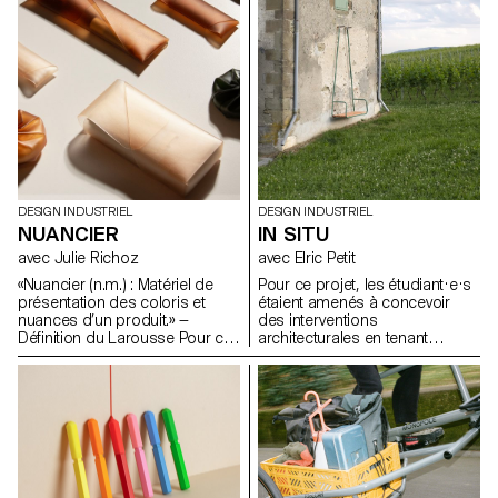
du matériau, tout en évitant une
de la couleur et de la forme
approche formelle trop
pour développer de nouvelles
enfantine.
expressions lumineuses.
DESIGN INDUSTRIEL
DESIGN INDUSTRIEL
NUANCIER
IN SITU
avec Julie Richoz
avec Elric Petit
«Nuancier (n.m.) : Matériel de
Pour ce projet, les étudiant·e·s
présentation des coloris et
étaient amenés à concevoir
nuances d’un produit.» —
des interventions
Définition du Larousse Pour ce
architecturales en tenant
projet, les étudiant·e·s ont
compte des caractéristiques
conçu et développé leurs
d'un lieu choisi avec précision.
propres teintes, surfaces,
Ils devaient sélectionner un
assemblages et matières,
bâtiment inspirant pour y
qu'ils ont nuancés en plusieurs
intégrer leur objet ou
échantillons et assemblés
intervention, en pensant à en
ensuite pour créer leur propre
améliorer la fonctionnalité ou à
nuancier.
le protéger de l'usure. Dans le
cadre de cet exercice, les