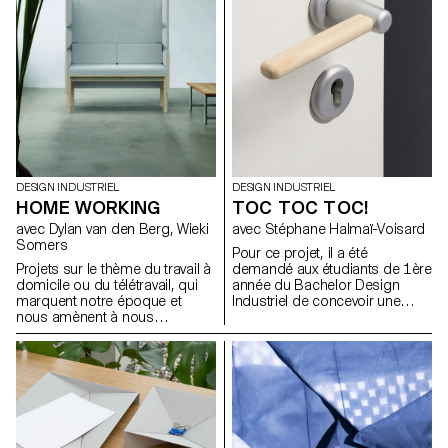
valise lors d’un voyage, ces
objets un peu oubliés du
quotidien ont été explorés et
mis à jour par les étudiant.e.s,
qui ont considéré les diverses
possibilités de scénarios et de
rituels.
DESIGN INDUSTRIEL
DESIGN INDUSTRIEL
HOME WORKING
TOC TOC TOC!
avec Dylan van den Berg, Wieki
avec Stéphane Halmaï-Voisard
Somers
Pour ce projet, il a été
Projets sur le thème du travail à
demandé aux étudiants de 1ère
domicile ou du télétravail, qui
année du Bachelor Design
marquent notre époque et
Industriel de concevoir une
nous amènent à nous
poignée ou un bouton de
interroger à la fois sur ce qu'est
porte. Ils ont dû se concentrer
le travail, et sur la manière et le
principalement sur la pièce sur
lieu où nous travaillons. La
laquelle la main se pose pour
récente expérience de travail à
fermer, ouvrir, tirer à soi ou
distance nous a donné de
pousser une porte. La
nombreuses idées nouvelles.
typologie de leur poignée était
Cette expérience pourrait
libre, pour autant qu’elle soit
déboucher sur de nouvelles
compatible avec un