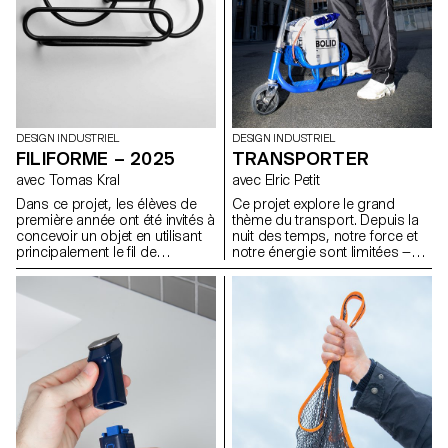
soufflés dans la cour de l'ECAL
avec le soutien des artisan.e.s
du fabricant de verre suisse
Niesenglass.
DESIGN INDUSTRIEL
DESIGN INDUSTRIEL
FILIFORME – 2025
TRANSPORTER
avec Tomas Kral
avec Elric Petit
Dans ce projet, les élèves de
Ce projet explore le grand
première année ont été invités à
thème du transport. Depuis la
concevoir un objet en utilisant
nuit des temps, notre force et
principalement le fil de
notre énergie sont limitées —
fercomme matériau de
c’est pourquoi nous avons
création. L’objectif était
toujours fait preuve d’inventivité
d’explorer les possibilités
pour déplacer les choses qui
expressives et structurelles de
nous entourent. Les élèves de
cette matière linéaire et
première année devaient
malléable, en développant une
concevoir un objet capable de
approche personnelle et
déplacer ou de transporter
innovante. Plier, tordre, tresser
intelligemment et
ou souder le fil devenait un
confortablement les éléments
moyen d’expérimenter la forme,
de leur choix.
l’équilibre et la légèreté, tout en
repensant la fonction de l’objet