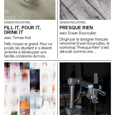
DESIGN INDUSTRIEL
DESIGN INDUSTRIEL
FILL IT, POUR IT,
PRESQUE RIEN
DRINK IT
avec Erwan Bouroullec
avec Tomas Kral
Dirigé par le designer français
renommé Erwan Bouroullec, le
Petit, moyen et grand. Pour ce
workshop "Presque Rien" s'est
projet, les étudiant·e·s étaient
déroulé comme une
amenés à développer une
exploration des possibilités de
famille cohérente de trois
design dans le site de sa ferme
récipients ou simplement trois
bourguignonne récemment
contenants indépendants ayant
rénovée. Le projet prévoyait un
chacun un volume différent
canevas ouvert, encourageant
pour contenir, transporter et
les étudiants en design
verser des liquides. Les objets
industriel de l'ECAL à s'écarter
devaient être inscrits dans un
des méthodes traditionnelles
contexte précis que les
de résolution de problèmes.
étudiant·e·s ont défini au début
du projet.