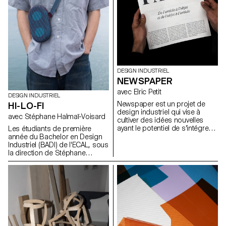
en s’intégrant dans son
usage au-delà de la fonction
environnement.
d’emballage initiale.
DESIGN INDUSTRIEL
NEWSPAPER
avec Elric Petit
DESIGN INDUSTRIEL
Newspaper est un projet de
HI-LO-FI
design industriel qui vise à
avec Stéphane Halmaï-Voisard
cultiver des idées nouvelles
ayant le potentiel de s'intégrer
Les étudiants de première
de manière transparente dans
année du Bachelor en Design
notre société contemporaine et
Industriel (BADI) de l'ECAL, sous
son économie. Sous la
la direction de Stéphane
direction d'Elric Petit, chaque
Halmaï-Voisard, responsable
étudiant a eu la possibilité
du BADI, se sont lancés dans
d'explorer un sujet choisi, en
un projet visant à concevoir
exprimant ses affinités et ses
leurs propres interprétations
intérêts personnels, ce qui a
uniques d'une enceinte
permis d'améliorer l'expérience
Bluetooth. Ce projet a mis les
globale du projet. Dans l'esprit
étudiants au défi de travailler de
de la pluridisciplinarité, les
manière créative dans les
étudiants ont participé à un
contraintes d'un kit existant de