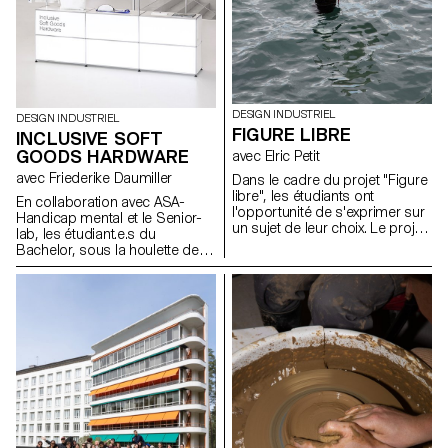
DESIGN INDUSTRIEL
DESIGN INDUSTRIEL
FIGURE LIBRE
INCLUSIVE SOFT
GOODS HARDWARE
avec Elric Petit
avec Friederike Daumiller
Dans le cadre du projet "Figure
libre", les étudiants ont
En collaboration avec ASA-
l'opportunité de s'exprimer sur
Handicap mental et le Senior-
un sujet de leur choix. Le projet
lab, les étudiant.e.s du
encourage l'intégration de
Bachelor, sous la houlette de la
recherches personnelles ou
designer Friederike Daumiller,
leur mémoire, ainsi que le choix
présentent une collection de
d'un domaine correspondant à
pièces de fermeture et de
leurs aspirations
systèmes de fixation pour
professionnelles après leurs
vêtements, sacs et accessoires
études, que ce soit dans le
à porter qui facilitent leur
mobilier, la mobilité, les objets
utilisation, contribuant ainsi à
connectés ou tout autre
les rendre plus universels et
domaine.
inclusifs.