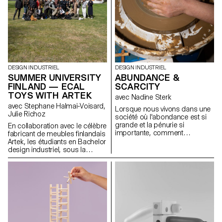
DESIGN INDUSTRIEL
DESIGN INDUSTRIEL
SUMMER UNIVERSITY
ABUNDANCE &
FINLAND — ECAL
SCARCITY
TOYS WITH ARTEK
avec Nadine Sterk
avec Stephane Halmai-Voisard,
Lorsque nous vivons dans une
Julie Richoz
société où l'abondance est si
grande et la pénurie si
En collaboration avec le célèbre
importante, comment
fabricant de meubles finlandais
discerner les ressources qui
Artek, les étudiants en Bachelor
nous entourent ? Comment
design industriel, sous la
pouvons-nous nous tourner
direction de la designer Julie
vers notre environnement pour
Richoz, présentent une
apprendre d'où viennent les
collection d'objets ludiques
choses, ou comment nous
pour enfants fabriqués à partir
pouvons les appliquer dans
de pièces de qualité inférieure,
notre propre vie ? Plus
rejetés ou semi-finis. Fidèles à
important encore, comment
l'esprit d'Artek et de ses
pouvons-nous vivre plus
fondateurs, les produits
harmonieusement avec la
favorisent une fabrication