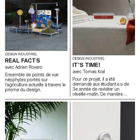
seconde à la vie entière), nous
perspective que les
mesurons le familier (longueur,
étudiant·e·s de 2e année en
poids, volume) et l'inhabituel
Bachelor Design Industriel,
(son, rayonnement, tension),
sous la direction de Stéphane
nous avons des systèmes de
Halmaï-Voisard, responsable
mesure pour la vie quotidienne
du programme, et du designer
et pour les experts. Pour cet
Elric Petit, présentent une série
atelier, les étudiants du
d’accessoires qui
Bachelor Design Industriel ont
composeront la Méhari
développé des appareils de
électrique de demain.
mesure alternatifs.
DESIGN INDUSTRIEL
DESIGN INDUSTRIEL
REAL FACTS
IT'S TIME!
avec Adrien Rovero
avec Tomas Kral
Ensemble de points de vue
Pour ce projet, il a été
néophytes portés sur
demandé aux étudiant.e.s de
l’agriculture actuelle à travers le
3e année de revisiter un
prisme du design.
réveille-matin. De manière
créative, mais avec simplicité,
justesse et bon sens, ces
réveils affichent l’heure et
émettent un son ou une
vibration à un moment
prédéterminé. Installés à côté
du lit, accrochés au mur, posés
sur la table de chevet d’un
enfant ou transportés dans une