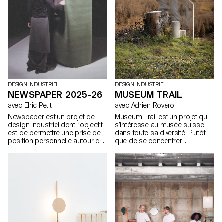
DESIGN INDUSTRIEL
DESIGN INDUSTRIEL
MUSEUM TRAIL
NEWSPAPER 2025-26
avec Adrien Rovero
avec Elric Petit
Museum Trail est un projet qui
Newspaper est un projet de
s’intéresse au musée suisse
design industriel dont l’objectif
dans toute sa diversité. Plutôt
est de permettre une prise de
que de se concentrer
position personnelle autour du
uniquement sur les grandes
sujet de son choix. Le projet
institutions largement
s’appuie sur un article issu de
fréquentées, le projet explore
la presse ou d’un magazine
ce que signifie aujourd’hui «
spécialisé, utilisé comme point
musée » dans un pays qui
de départ conceptuel et
compte plus de mille structures
critique. À travers l’analyse,
muséales, soit l’une des plus
l’interprétation et la traduction
fortes densités au monde.
de ce contenu écrit, le projet
invite à développer une réflexion
de design, en questionnant les