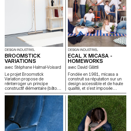
enjeux, les formes et les
usages liés au thème abordé.
DESIGN INDUSTRIEL
DESIGN INDUSTRIEL
BROOMSTICK
ECAL X MICASA -
VARIATIONS
HOMEWORKS
avec Stéphane Halmaï-Voisard
avec David Glättli
Le projet Broomstick
Fondée en 1981, micasa a
Variation propose de
construit sa réputation sur un
réinterroger un principe
design accessible et de haute
constructif élémentaire (bâtons,
qualité, et s’est imposée
assemblages visibles, structure
comme leader en Suisse.
modulable) et d’explorer son
Fidèle à une approche du
potentiel pour générer de
design démocratique, pensée
nouveaux objets et mobiliers
pour s’intégrer naturellement au
adaptés à des usages
quotidien, l’entreprise s’est
contemporains. L’objectif est
associée à l'ECAL pour
de comprendre comment cette
développer HOMEWORKS, une
logique de conception, pensée
collection limitée invitant une
comme accessible et
nouvelle génération à repenser