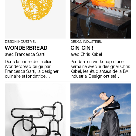
d’étude appliqués pour
explorer et définir un ensemble
de méthodes de travail
exemplaires, capables
d'informer et d'inspirer les
futurs utilisateurs.
DESIGN INDUSTRIEL
DESIGN INDUSTRIEL
WONDERBREAD
CIN CIN !
avec Francesca Sarti
avec Chris Kabel
Dans le cadre de l'atelier
Pendant un workshop d'une
Wonderbread dirigé par
semaine avec le designer Chris
Francesca Sarti, la designer
Kabel, les étudiant.e.s de la BA
culinaire et fondatrice
Industrial Design ont été
d'Arabeschi di Latte, les
invité.e.s à concevoir un verre
étudiants BA design industriel
pour une boisson de leur choix,
ont exploré l'histoire, les
qu'il s'agisse d'un cocktail,
traditions, les rituels et les
d'une bière fraîche, d'un
recettes liés au pain, afin
Negroni traditionnel ou
d'imaginer de nouveaux pains
simplement d'un verre à eau
uniques.
pour étancher leur soif. Les
designs finaux reflètent les
caractéristiques de la boisson
ou soulignent la façon dont la
boisson est préparée, servie et
bue. Tous les verres ont été