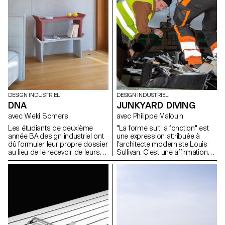
domaine.
DESIGN INDUSTRIEL
DESIGN INDUSTRIEL
DNA
JUNKYARD DIVING
avec Wieki Somers
avec Philippe Malouin
Les étudiants de deuxième
"La forme suit la fonction" est
année BA design industriel ont
une expression attribuée à
dû formuler leur propre dossier
l'architecte moderniste Louis
au lieu de le recevoir de leurs
Sullivan. C'est une affirmation
professeurs. Pour l'introduction
qui est tout à fait pertinente
de ce projet, ils ont commencé
pour le design industriel.
par se représenter eux-mêmes
D'autre part, la forme peut
en tant que designers: Quel est
parfois aussi déterminer la
leur ADN en tant que designer ?
fonction dans un processus
Ils ont présenté un dossier clair
d'exploration inverse. Au cours
lié à leurs propres fascinations
de la semaine de workshop
et à des sujets pertinents dans
avec Philippe Malouin, les
le domaine du design et à
étudiants ont été encouragés à