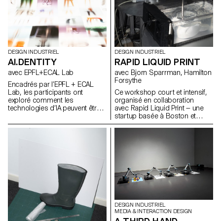
DESIGN INDUSTRIEL
DESIGN INDUSTRIEL
AI.DENTITY
RAPID LIQUID PRINT
avec EPFL+ECAL Lab
avec Bjorn Sparrman, Hamilton
Forsythe
Encadrés par l’EPFL + ECAL
Lab, les participants ont
Ce workshop court et intensif,
exploré comment les
organisé en collaboration
technologies d’IA peuvent être
avec Rapid Liquid Print — une
intégrées au design de
startup basée à Boston et
produits pour améliorer la
issue du Self-Assembly Lab du
fonctionnalité et enrichir
MIT — a permis d’explorer les
l’expérience utilisateur. Au cours
fondements de l’Embedded 3D
de cette semaine d’atelier, les
Printing, en questionnant de
étudiants du BA ont étudié les
manière à la fois technique et
fondements théoriques de l’IA
poétique ce qu’est une courbe,
tout en expérimentant des
une surface ou un volume
applications pratiques à travers
épaissi lorsqu’il passe du
divers cas d’usage.
monde numérique à la réalité
physique.
DESIGN INDUSTRIEL
MEDIA & INTERACTION DESIGN