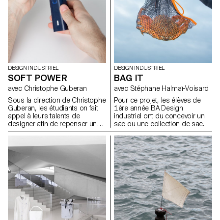
à travers la contrainte du
matériau.
DESIGN INDUSTRIEL
DESIGN INDUSTRIEL
SOFT POWER
BAG IT
avec Christophe Guberan
avec Stéphane Halmaï-Voisard
Sous la direction de Christophe
Pour ce projet, les élèves de
Guberan, les étudiants on fait
1ère année BA Design
appel à leurs talents de
industriel ont du concevoir un
designer afin de repenser un
sac ou une collection de sac.
objet du quotidient qui
consomme d’avantage
d’énergie qu’il ne devrait.Grace
à leurs sens de l’observation ils
ont choisis une typologie
d’objet contemporain
énergivore et on réduit sa
dépendance en énergie lors de
son utilisation.