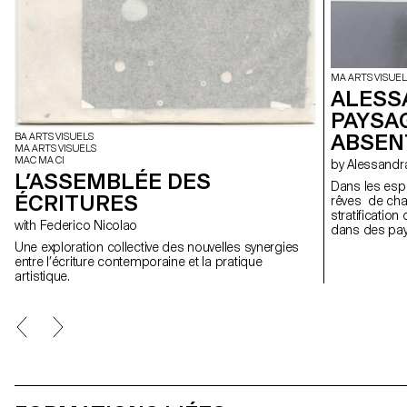
MA ARTS VISUEL
ALESS
PAYSA
ABSEN
BA ARTS VISUELS
MA ARTS VISUELS
MAC MA CI
by Alessan
L’ASSEMBLÉE DES
Dans les esp
ÉCRITURES
rêves de champ
stratificatio
with Federico Nicolao
dans des pay
lieux suspen
Une exploration collective des nouvelles synergies
travers des f
entre l’écriture contemporaine et la pratique
espace de co
artistique.
retrouver; de
et en constan