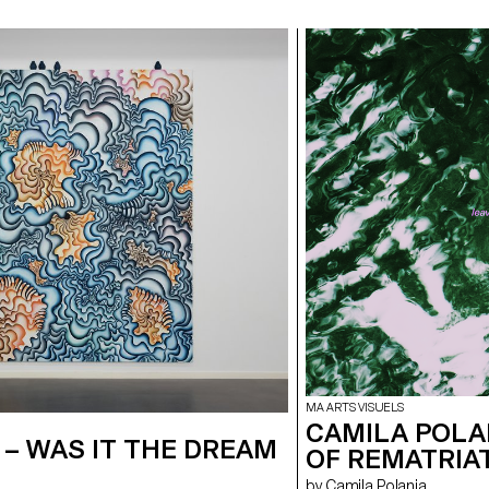
MA ARTS VISUELS
CAMILA POLA
– WAS IT THE DREAM
OF REMATRIA
by Camila Polania