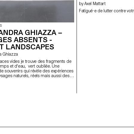
by Axel Mattart
Fatigué·e de lutter contre vot
S
ANDRA GHIAZZA –
GES ABSENTS -
T LANDSCAPES
dra Ghiazza
aces vides je trouve des fragments de
s et d'eau, vert oubliée. Une
n de souvenirs qui révèle des expériences
sages naturels, réels mais aussi des
dus entre mémoire et onirisme, créant à
ormes géométriques et répétitives un
ntemplation des lieux, pour les
s cartes postales d'un paysage fragile
te évolution.