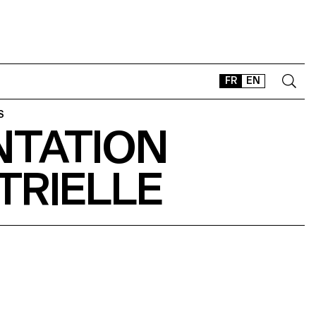
FR
EN
S
NTATION
CONTACT
SHOP
TRIELLE
TYPEFACES
OFFLINE-ONLINE
Instagram
Facebook
LinkedIn
Vimeo
Tikt