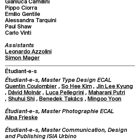
Gianluca Camillini
Pippo Ciorra
Emilio Gentile
Alessandra Tarquini
Paul Shaw
Carlo Vinti
Assistants
Leonardo Azzolini
Simon Mager
Étudiant-e-s
Étudiant-e-s, Master Type Design ECAL
Quentin Coulombier
,
So Hee Kim
,
Jin Lee Kyung
,
Dávid Molnár
,
Luca Pellegrini
,
Maharani Putri
,
Shuhui Shi
,
Benedek Takács
,
Mingoo Yoon
Étudiant-e-s, Master Photographie ECAL
Alina Frieske
Étudiant-e-s, Master Communication, Design
and Publishing ISIA Urbino