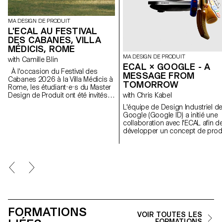
MA DESIGN DE PRODUIT
L'ECAL AU FESTIVAL
DES CABANES, VILLA
MÉDICIS, ROME
MA DESIGN DE PRODUIT
with Camille Blin
ECAL × GOOGLE - A
À l'occasion du Festival des
MESSAGE FROM
Cabanes 2026 à la Villa Médicis à
TOMORROW
Rome, les étudiant·e·s du Master
Design de Produit ont été invités à
with Chris Kabel
développer un projet en lien avec
L'équipe de Design Industriel d
le jardin de la Villa, en
Google (Google ID) a initié une
collaboration avec le célèbre
collaboration avec l'ECAL afin d
fabricant italien de
développer un concept de prod
céramique Mutina. Les jardins de
autour du téléphone portable q
la Villa offrent un contexte
soit inspiré d'un rituel quotidien.
historique et spatial riche, propice
Les étudiant·e·s en Master de
à l'exploration de l'esthétique, des
Design de Produit ont été
fonctions et de l'interaction avec
invité·e·s à imaginer un outil
les visiteurs. Les étudiant·e·s ont
innovant adapté aux habitudes
eu accès à l'ensemble du
contemporaines. À travers des
catalogue Mutina (carreaux,
stroytelling créatifs, ces projets
briques et autres matériaux) pour
conceptuels s’intéressent à la
construire leurs installations. Le
FORMATIONS
dimension humaine de la
projet a été sélectionné et
VOIR TOUTES LES
technologie
FORMATIONS
accompagné par le designer