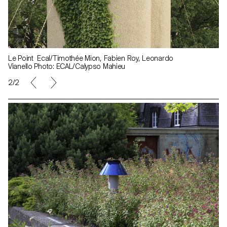
Le Point Ecal/Timothée Mion, Fabien Roy, Leonardo
Vianello Photo: ECAL/Calypso Mahieu
2/2