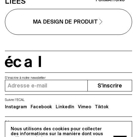
LIÉES
mobile: comment elle influence
français Ronan Bouroullec, l'ECAL,
nos habitudes et pourrait évolu
la Villa Médicis et Mutina.
vers des formes plus intuitives e
intégrées à nos vies. Née d'un
MA DESIGN DE PRODUIT
dialogue fertile entre pédagogi
et industrie, cette collaboration
reflète l'approche expérimental
de l'ECAL où se conjuguent
design, pensée critique et forte
sensibilité aux technologies
émergentes.
écal
S'inscrire à notre newsletter
S'inscrire
Suivre l'ECAL
Instagram
Facebook
LinkedIn
Vimeo
Tiktok
Adresse
5, avenue du Temple, CH-1020 Renens
Nous utilisons des cookies pour collecter
des informations sur la manière dont vous