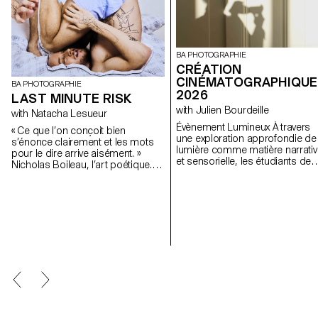
BA PHOTOGRAPHIE
CRÉATION
CINÉMATOGRAPHIQUE
BA PHOTOGRAPHIE
2026
LAST MINUTE RISK
with Julien Bourdeille
with Natacha Lesueur
Évènement Lumineux À travers
« Ce que l’on conçoit bien
une exploration approfondie de 
s’énonce clairement et les mots
lumière comme matière narrativ
pour le dire arrive aisément. »
et sensorielle, les étudiants de
Nicholas Boileau, l’art poétique. A
première année ont réalisé un fi
l’heure où les étudiant.e.s
au format court sur le thème «
entament leur dernière année de
Événement lumineux ». Ce projet
formation à l’ECAL, alors que leurs
les amène à apprendre à mene
intérêts et méthodes se
un projet audiovisuel complet to
dessinent, il s’agit de profiter de
en s’appropriant les outils de
ce dernier projet pour remettre en
tournage, de cadrage et de
cause ses propres règles,
mouvement caméra.
acquis, et influences, de ne pas
s’en satisfaire et de prendre des
risques.