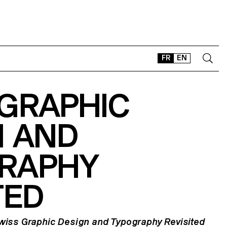
FR
EN
 GRAPHIC
CONTACT
SHOP
N AND
TYPEFACES
OFFLINE-ONLINE
RAPHY
Instagram
Facebook
LinkedIn
Vimeo
Tikt
TED
iss Graphic Design and Typography Revisited