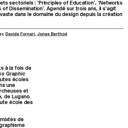
jets sectoriels : ‘Principles of Education’, ‘Networks
 of Dissemination’. Agendé sur trois ans, il s’agit
s vaste dans le domaine du design depuis la création
ec
Davide Fornari
,
Jonas Berthod
s à la fois de
ss Graphic
autes écoles
ans une
ercheuses et
e, de Lugano
aute école des
 mixtes de
 graphisme