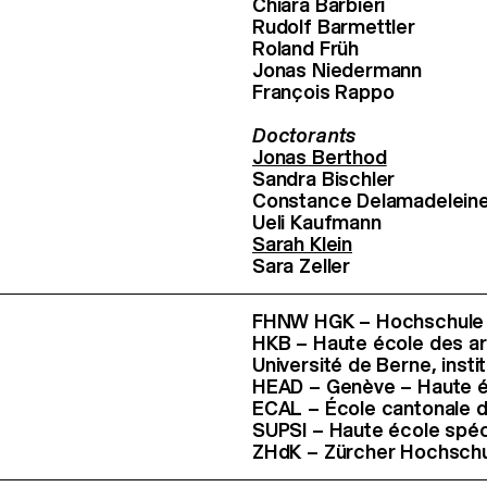
Chiara Barbieri
Rudolf Barmettler
Roland Früh
Jonas Niedermann
François Rappo
Doctorants
Jonas Berthod
Sandra Bischler
Constance Delamadelein
Ueli Kaufmann
Sarah Klein
Sara Zeller
FHNW HGK – Hochschule f
HKB – Haute école des ar
Université de Berne, instit
HEAD – Genève – Haute éc
ECAL – École cantonale d
SUPSI – Haute école spéci
ZHdK – Zürcher Hochschu