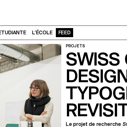
 ETUDIANTE
L’ÉCOLE
FEED
PROJETS
SWISS
DESIG
TYPOG
REVISI
Le projet de recherche
Sw