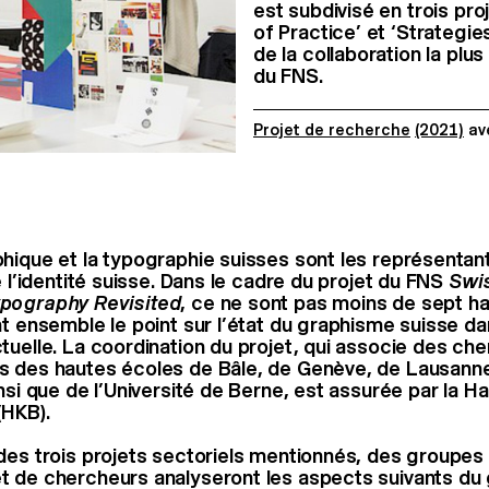
est subdivisé en trois pro
of Practice’ et ‘Strategies
de la collaboration la plu
du FNS.
Projet de recherche
(2021)
av
hique et la typographie suisses sont les représentant
e l’identité suisse. Dans le cadre du projet du FNS
Swi
pography Revisited
, ce ne sont pas moins de sept h
nt ensemble le point sur l’état du graphisme suisse d
tuelle. La coordination du projet, qui associe des ch
s des hautes écoles de Bâle, de Genève, de Lausann
insi que de l’Université de Berne, est assurée par la H
(HKB).
des trois projets sectoriels mentionnés, des groupes
t de chercheurs analyseront les aspects suivants du