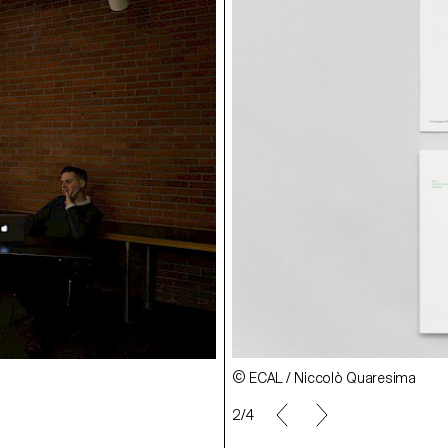
© ECAL / Niccolò Quaresima
2/4