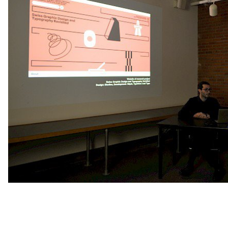
© ECAL / Niccolò Quaresima