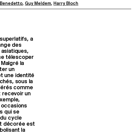
 Benedetto
,
Guy Meldem
,
Harry Bloch
superlatifs, a
ange des
asiatiques,
 se télescoper
 Malgré la
ter un
t une identité
achés,
sous la
idérés comme
et recevoir
un
exemple,
s occasions
is
qui se
 du cycle
t décorée est
olisant la