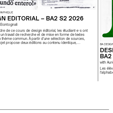
GRAPHIQUE
N EDITORIAL – BA2 S2 2026
ego Bontognali
dre de ce cours de design éditorial, les étudiant·e·s ont
un travail de recherche et de mise en forme de textes
n thème commun. À partir d’une sélection de sources,
jet propose deux éditions au contenu identique,
BA DESIG
dans un grand et un petit format.
DES
BA2
with 
Les élè
l'alphab