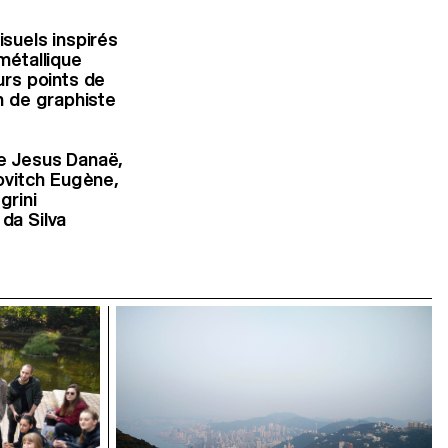
isuels inspirés
métallique
eurs
points de
n de graphiste
e Jesus Danaë,
vitch Eugène,
grini
 da Silva