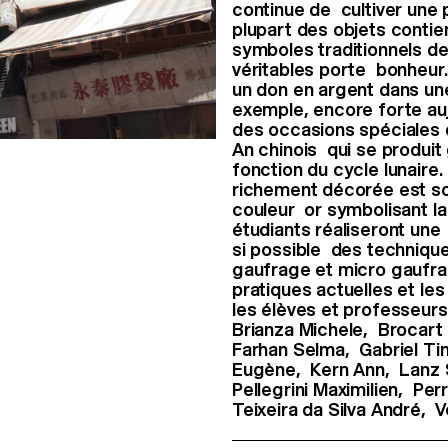
continue de cultiver une p
plupart des objets conti
symboles traditionnels d
véritables porte bonheur. 
un don en argent dans u
exemple, encore forte auj
des occasions spéciales d
An chinois qui se produit 
fonction du cycle lunaire
richement décorée est sou
couleur or symbolisant la
étudiants réaliseront une s
si possible des techniqu
gaufrage et micro gaufra
pratiques actuelles et le
les élèves et professeur
Brianza Michele, Brocart
Farhan Selma, Gabriel T
Eugène, Kern Ann, Lanz S
Pellegrini Maximilien, Pe
Teixeira da Silva André, 