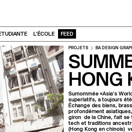
 ETUDIANTE
L’ÉCOLE
FEED
PROJETS
BA DESIGN GRAP
SUMME
HONG 
Surnommée «Asia’s World 
superlatifs, a toujours é
Échange des biens, bras
profondément asiatiques, 
giron de la Chine, fait s
tech et traditions ancest
(Hong Kong en chinois) ve