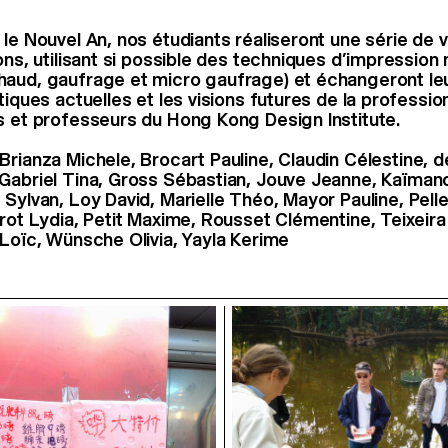
 le Nouvel An, nos étudiants réaliseront une
série de v
ons, utilisant si possible
des techniques d’impression 
haud, gaufrage et micro gaufrage) et échangeront l
tiques actuelles et les visions futures
de la professio
s et professeurs
du Hong Kong Design Institute.
Brianza Michele,
Brocart Pauline,
Claudin Célestine,
d
Gabriel Tina,
Gross Sébastian,
Jouve Jeanne,
Kaïmano
 Sylvan,
Loy David,
Marielle Théo,
Mayor Pauline,
Pelle
rot Lydia,
Petit Maxime,
Rousset Clémentine,
Teixeira
 Loïc,
Wünsche Olivia,
Yayla Kerime