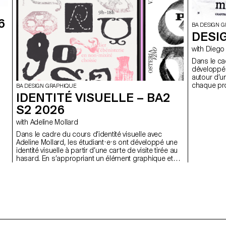
6
BA DESIGN 
DESIG
with Di
Dans le ca
développé 
autour d’u
chaque pro
BA DESIGN GRAPHIQUE
déclinées 
IDENTITÉ VISUELLE – BA2
S2 2026
with Adeline Mollard
Dans le cadre du cours d’identité visuelle avec
Adeline Mollard, les étudiant·e·s ont développé une
identité visuelle à partir d’une carte de visite tirée au
hasard. En s’appropriant un élément graphique et
son intitulé, chaque projet propose une
interprétation singulière de celle-ci.
Chaque proposition s’accompagne également du
choix d’un outil en lien avec l’événement associé
(machine à tatouer, ponceuse, matériel de
lithographie, etc.), utilisé comme prolongement
conceptuel et graphique du projet. L'identité est
déclinée sur une série de supports, de la carte de