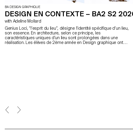
BA DESIGN GRAPHIQUE
DESIGN EN CONTEXTE – BA2 S2 202
with Adeline Mollard
Genius Loci, “l’esprit du lieu”, désigne l’identité spécifique d’un lieu,
son essence. En architecture, selon ce principe, les
caractéristiques uniques d’un lieu sont prolongées dans une
réalisation. Les élèves de 2ème année en Design graphique ont
travaillé sur une communication basée sur ce principe et sur la
réalisation architecturale qui s’y réfère afin d’en faire la promotion,
ou de prolonger la communication du lieu.