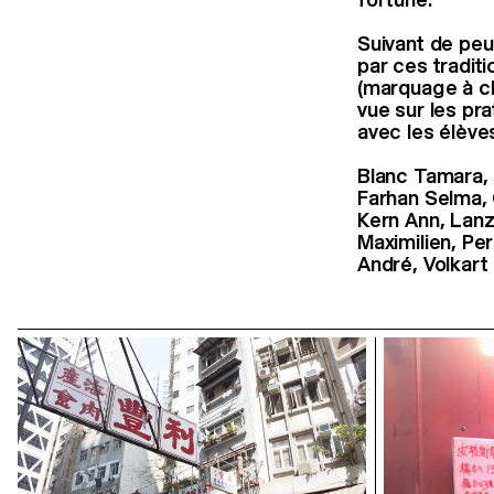
Suivant de peu
par ces traditi
(marquage
à c
vue sur les pra
avec les élève
Blanc Tamara,
Farhan Selma,
Kern Ann,
Lanz
Maximilien,
Per
André,
Volkart