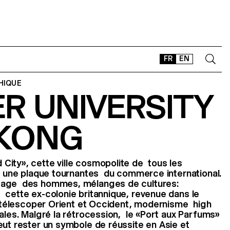
FR
EN
HIQUE
R UNIVERSITY
CONTACT
SHOP
KONG
TYPEFACES
OFFLINE-ONLINE
Instagram
Facebook
LinkedIn
Vimeo
Tikt
City», cette ville cosmopolite de tous les
té une plaque tournantes du commerce international.
sage des hommes, mélanges de cultures:
cette ex-colonie britannique, revenue dans le
e télescoper Orient et Occident, modernisme high
rales. Malgré la rétrocession, le «Port aux Parfums»
ut rester un symbole de réussite en Asie et