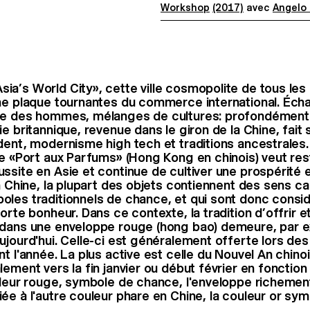
Workshop
(2017)
avec
Angelo
a’s World City», cette ville cosmopolite de
tous les 
ne plaque tournantes
du commerce international. Éch
ge
des hommes, mélanges de cultures: profondément 
ie britannique, revenue dans le giron
de la Chine, fait
ident, modernisme
high tech et traditions ancestrales.
le «Port aux Parfums» (Hong Kong en chinois)
veut res
ssite en Asie et continue de
cultiver une prospérité e
 Chine, la plupart des objets contiennent des sens c
oles traditionnels de chance,
et qui sont donc cons
porte
bonheur. Dans ce contexte, la tradition d’offrir 
 dans une enveloppe rouge (hong bao)
demeure, par 
jourd'hui. Celle-ci
est généralement offerte lors de
ant
l'année. La plus active est celle du Nouvel An chino
lement vers la fin janvier ou début
février en fonction
uleur rouge, symbole
de chance, l'enveloppe richemen
ée à l'autre couleur phare en Chine, la couleur
or symb