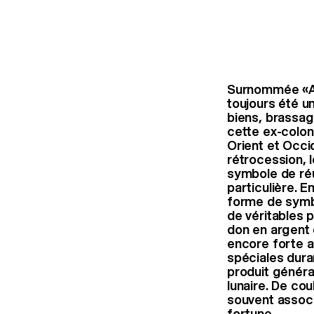
Surnommée «Asi
toujours été u
biens, brassa
cette ex-colon
Orient et Occ
rétrocession,
symbole de réu
particulière.
En
forme de symb
de véritables 
don en argent
encore forte au
spéciales dur
produit généra
lunaire. De co
souvent
associ
fortune.