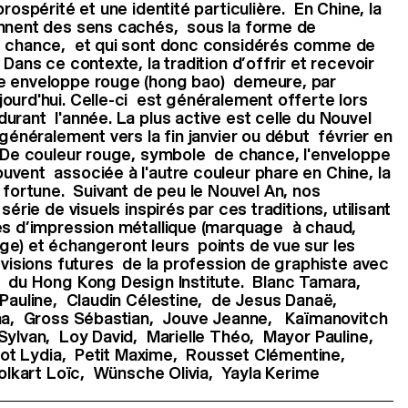
rospérité et une identité particulière. En Chine, la
ennent des sens cachés, sous la forme de
e chance, et qui sont donc considérés comme de
Dans ce contexte, la tradition d’offrir et recevoir
ne enveloppe rouge (hong bao) demeure, par
ourd'hui. Celle-ci est généralement offerte lors
urant l'année. La plus active est celle du Nouvel
généralement vers la fin janvier ou début février en
. De couleur rouge, symbole de chance, l'enveloppe
vent associée à l'autre couleur phare en Chine, la
 fortune. Suivant de peu le Nouvel An, nos
érie de visuels inspirés par ces traditions, utilisant
es d’impression métallique (marquage à chaud,
ge) et échangeront leurs points de vue sur les
s visions futures de la profession de graphiste avec
s du Hong Kong Design Institute. Blanc Tamara,
 Pauline, Claudin Célestine, de Jesus Danaë,
ina, Gross Sébastian, Jouve Jeanne, Kaïmanovitch
ylvan, Loy David, Marielle Théo, Mayor Pauline,
rrot Lydia, Petit Maxime, Rousset Clémentine,
Volkart Loïc, Wünsche Olivia, Yayla Kerime