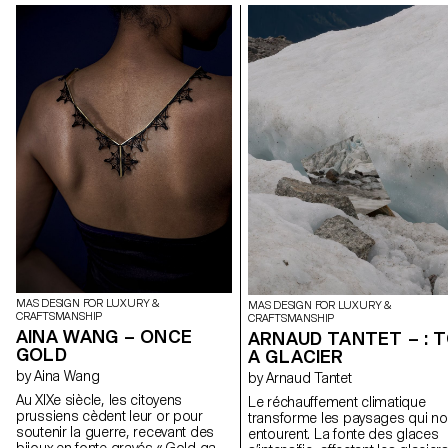
MAS DESIGN FOR LUXURY &
MAS DESIGN FOR LUXURY &
CRAFTSMANSHIP
CRAFTSMANSHIP
AINA WANG – ONCE
ARNAUD TANTET – : 
GOLD
A GLACIER
by Aina Wang
by Arnaud Tantet
Au XIXe siècle, les citoyens
Le réchauffement climatique
prussiens cèdent leur or pour
transforme les paysages qui n
soutenir la guerre, recevant des
entourent. La fonte des glaces
bijoux en fonte gravés « Gold gab