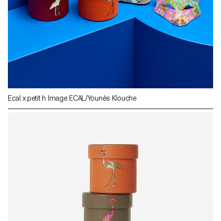
Ecal x petit h Image ECAL/Younès Klouche