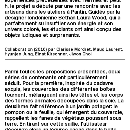
expériences précédentes avec Hermès et petit
h, le projet a débuté par une rencontre avec les
artisans dans les ateliers à Pantin. Guidés par la
designer londonienne Bethan Laura Wood, qui a
parfaitement su insuffler son énergie et son
univers coloré, les étudiants ont ainsi conçu des
objets ludiques et surprenants.
Collaboration
(2016)
par
Clarisse Mordret
,
Maud Laurent
,
Hyunjee Jung
,
Einat Kirschner
,
Jiwon Choi
Parmi toutes les propositions présentées, deux
séries de contenants ont particulièrement
séduit. Pour la première, inspirée du cadavre
exquis, les couvercles des différentes boîtes
tournent, mélangeant ainsi les têtes et les corps
des formes animales découpées dans la soie. La
deuxième fait référence à un jardin potager: le
pompon ou la feuille, qui émergent du couvercle,
rappellent les fanes de végétaux poussant sous
terre. En tirant sur cette saillie, l’utilisateur
découvre alors un légume caché dans la boîte.