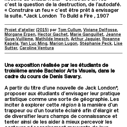
c’est la question de la destruction, de l’autodafé.
« Construire un feu » c’est être prêt à envisager
la suite. *Jack London To Build a Fire , 1907
Projet d’atelier
(2015)
par
Tom Cullum
,
Viviane Delfosse
,
Morgane Erpen
,
Hector Gachet
,
Marie Ganguillet
,
Jeanne
Guye-Vuillème
,
Mathilde Imesch
,
Arthur Jaquier
,
Rosanne
Kapela
,
Yan Luc Ming
,
Marion Lugon
,
Stéphanie Peck
,
Lise
Sutter
,
Caroline Ventura
Une exposition réalisée par les étudiants de
troisième année Bachelor Arts Visuels, dans le
cadre du cours de Denis Savary.
A partir du titre d’une nouvelle de Jack London*,
proposer aux étudiants d’envisager leur pratique
artistique comme une sorte de géographie. Les
inciter à explorer cette
région
à la manière d’un
trappeur ou d’un touriste éclairé afin d’élargir et
de diversifier leurs champs de connaissance et
tenter ainsi de les aider à mieux percevoir les