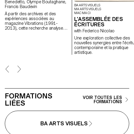
Benedetto, Olympe Boutaghane,
BA ARTS VISUELS
Francis Baudevin
MA ARTS VISUELS
MAC MA CI
À partir des archives et des
L’ASSEMBLÉE DES
expériences associées au
magazine Vibrations (1991-
ÉCRITURES
2013), cette recherche analyse
with Federico Nicolao
comment les contenus textuels,
graphiques et photographiques
Une exploration collective des
du magazine permettent de
nouvelles synergies entre l’écrit
penser les défis pour
contemporaine et la pratique
communiquer à propos des
artistique.
musiques populaires aujourd’hui.
FORMATIONS
VOIR TOUTES LES
LIÉES
FORMATIONS
BA ARTS VISUELS