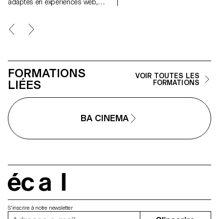
adaptés en expériences web,
concevoir un projet complet, à
dans le cadre du cours de
diriger des modèles, à travailler 
Screen Design de Harry Bloch,
lumière naturelle ou artificielle et
deuxième année Bachelor
collaborer dans des conditions
Communication Visuelle.
proches de la réalité
professionnelle. Les étudiant·e·
affineront ainsi leur regard
d’auteur tout en se préparant a
exigences des mandats éditori
FORMATIONS
et commerciaux.
VOIR TOUTES LES
LIÉES
FORMATIONS
BA CINEMA
écal
S'inscrire à notre newsletter