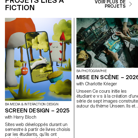
PROJETS LIÉS À
VOIR PLUS DE
FICTION
PROJETS
BA PHOTOGRAPHIE
MISE EN SCÈNE – 202
with Charlotte Krieger
Unseen Ce cours initie les
étudiant·e·x·s à la création d’un
série de sept images construit
BA MEDIA & INTERACTION DESIGN
autour du thème Unseen. Ils et
SCREEN DESIGN – 2025
elles apprendront à articuler
décors, personnages et lumièr
with Harry Bloch
pour créer des mises en scène
Sites web développés durant un
fortes et cohérentes. À travers 
semestre à partir de livres choisis
approche pratique et technique,
par les étudiants, qu’ils ont
cours développe leur capacité 