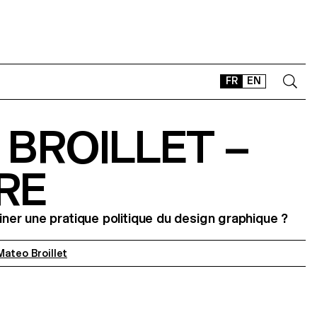
FR
EN
BROILLET –
CONTACT
SHOP
RE
TYPEFACES
OFFLINE-ONLINE
er une pratique politique du design graphique ?
Instagram
Facebook
LinkedIn
Vimeo
Tikt
Mateo Broillet