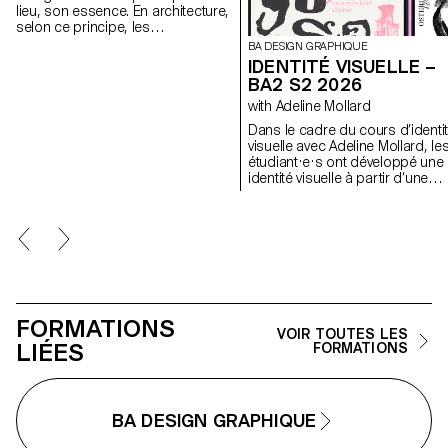
lieu, son essence. En architecture,
selon ce principe, les
caractéristiques uniques d’un lieu
BA DESIGN GRAPHIQUE
sont prolongées dans une
IDENTITÉ VISUELLE –
réalisation. Les élèves de 2ème
BA2 S2 2026
année en Design graphique ont
with Adeline Mollard
travaillé sur une communication
basée sur ce principe et sur la
Dans le cadre du cours d’identi
réalisation architecturale qui s’y
visuelle avec Adeline Mollard, le
réfère afin d’en faire la promotion,
étudiant·e·s ont développé une
ou de prolonger la
identité visuelle à partir d’une
communication du lieu.
carte de visite tirée au hasard. 
s’appropriant un élément
graphique et son intitulé, chaqu
projet propose une interprétati
singulière de celle-ci.
Chaque proposition
s’accompagne également du
choix d’un outil en lien avec
l’événement associé (machine 
FORMATIONS
VOIR TOUTES LES
tatouer, ponceuse, matériel de
LIÉES
FORMATIONS
lithographie, etc.), utilisé comm
prolongement conceptuel et
graphique du projet. L'identité e
déclinée sur une série de
supports, de la carte de visite 
BA DESIGN GRAPHIQUE
format F4, comprenant affiches