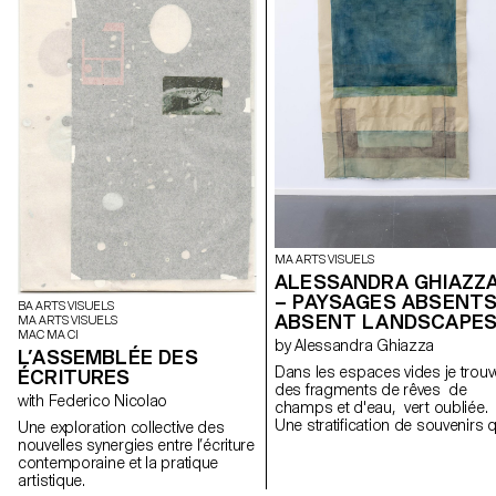
MA ARTS VISUELS
ALESSANDRA GHIAZZ
– PAYSAGES ABSENTS
BA ARTS VISUELS
ABSENT LANDSCAPE
MA ARTS VISUELS
MAC MA CI
by Alessandra Ghiazza
L’ASSEMBLÉE DES
Dans les espaces vides je trouv
ÉCRITURES
des fragments de rêves de
with Federico Nicolao
champs et d'eau, vert oubliée.
Une stratification de souvenirs q
Une exploration collective des
révèle des expériences dans d
nouvelles synergies entre l’écriture
paysages naturels, réels mais
contemporaine et la pratique
aussi des lieux suspendus entr
artistique.
mémoire et onirisme, créant à