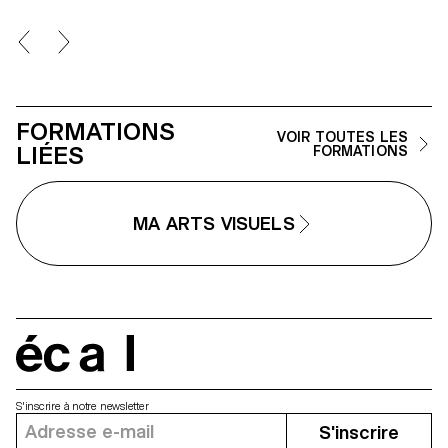
travers des formes géométriqu
et répétitives un espace de
contemplation des lieux, pour l
retrouver; des cartes postales
d'un paysage fragile et en
constante évolution.
FORMATIONS
VOIR TOUTES LES
LIÉES
FORMATIONS
MA ARTS VISUELS
écal
S'inscrire à notre newsletter
S'inscrire