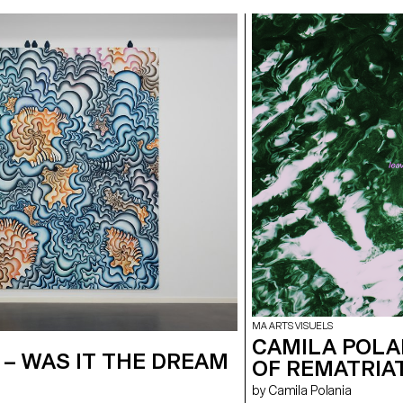
MA ARTS VISUELS
CAMILA POLA
– WAS IT THE DREAM
OF REMATRIA
by Camila Polania