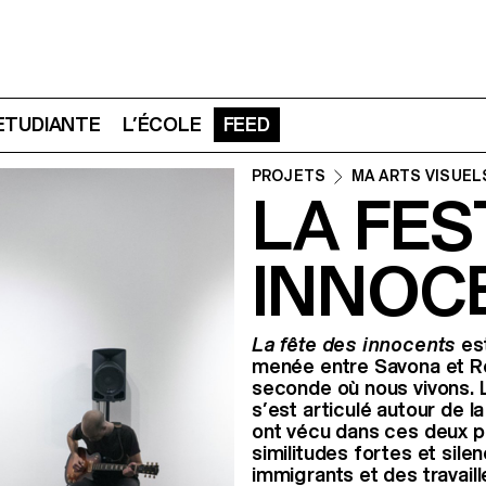
 ETUDIANTE
L’ÉCOLE
FEED
PROJETS
MA ARTS VISUEL
LA FES
INNOCE
La fête des innocents
est
menée entre Savona et Ren
seconde où nous vivons. L
s’est articulé autour de l
ont vécu dans ces deux pr
similitudes fortes et sile
immigrants et des travail