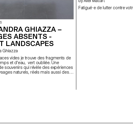
by Axel Mattart
Fatigué·e de lutter contre vot
S
ANDRA GHIAZZA –
GES ABSENTS -
T LANDSCAPES
dra Ghiazza
aces vides je trouve des fragments de
s et d'eau, vert oubliée. Une
n de souvenirs qui révèle des expériences
sages naturels, réels mais aussi des
dus entre mémoire et onirisme, créant à
ormes géométriques et répétitives un
ntemplation des lieux, pour les
s cartes postales d'un paysage fragile
te évolution.