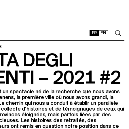
FR
EN
S
TA DEGLI
CONTACT
SHOP
NTI – 2021 #2
TYPEFACES
OFFLINE-ONLINE
Instagram
Facebook
LinkedIn
Vimeo
Tikt
 un spectacle né de la recherche que nous avons
ens, la première ville où nous avons grandi, la
e chemin qui nous a conduit à établir un parallèle
a collecte d’histoires et de témoignages de ceux qui
ovinces éloignées, mais parfois liées par des
ncieuses. Les histoires des retraités, des
leurs ont remis en question notre position dans ce