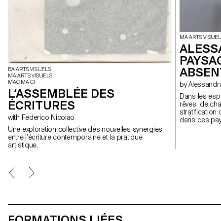
MA ARTS VISUEL
ALESS
PAYSA
ABSEN
BA ARTS VISUELS
MA ARTS VISUELS
MAC MA CI
by Alessan
L’ASSEMBLÉE DES
Dans les esp
ÉCRITURES
rêves de champ
stratificatio
with Federico Nicolao
dans des pay
lieux suspen
Une exploration collective des nouvelles synergies
travers des f
entre l’écriture contemporaine et la pratique
espace de co
artistique.
retrouver; de
et en constan
FORMATIONS LIÉES