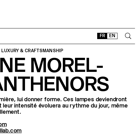
FR
EN
 LUXURY & CRAFTSMANSHIP
INE MOREL-
CONTACT
SHOP
 ANTHENORS
TYPEFACES
OFFLINE-ONLINE
Instagram
Facebook
LinkedIn
Vimeo
Tikt
lumière, lui donner forme. Ces lampes deviendront
 leur intensité évoluera au rythme du jour, même
ellement.
com
llab.com