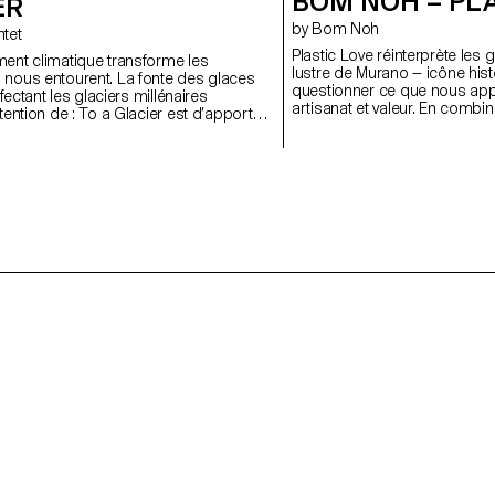
BOM NOH – PL
ER
by Bom Noh
ntet
Plastic Love réinterprète les
ment climatique transforme les
lustre de Murano — icône hist
 nous entourent. La fonte des glaces
questionner ce que nous app
affectant les glaciers millénaires
artisanat et valeur. En combi
ntention de : To a Glacier est d’apporter
et traces de la main, le proje
e du design – un témoignage en lien
irrégularités et la présence 
er du Mont-Blanc. Ce projet s’articule
à l’automatisation. Longtemp
recherche holistique sur le terrain, sous
production de masse et à la p
jets, de photos, de brochures, de
est ici reconsidéré comme su
ement inspirés par ces géants en
incarné et d’une critique matéri
Développé en collaboration avec les
l’imperfection et le temps, il
ers du CIAV (Centre International d’Art
d’esthétique singulière. En 
enthal), le résultat de ce travail a
souvent marginalisé, le projet
amment, de nombreuses
hiérarchies héritées et inter
ons en verre, à partir de moules
raffinement — montrant que l
fférents matériaux.
fonctionner non comme une 
une question.