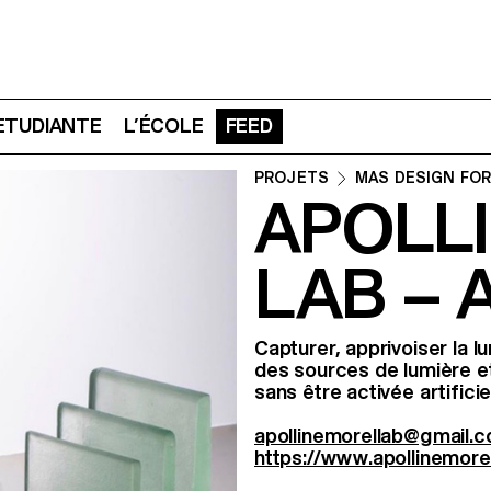
 ETUDIANTE
L’ÉCOLE
FEED
PROJETS
MAS DESIGN FOR
APOLL
LAB –
Capturer, apprivoiser la 
des sources de lumière et
sans être activée artifici
apollinemorellab@gmail.
https://www.apollinemore