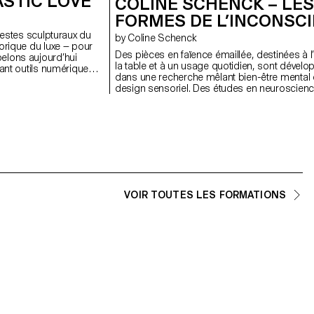
ASTIC LOVE
COLINE SCHENCK – LES
FORMES DE L’INCONSC
 gestes sculpturaux du
by Coline Schenck
orique du luxe — pour
Des pièces en faïence émaillée, destinées à l
elons aujourd’hui
la table et à un usage quotidien, sont dével
nant outils numériques
dans une recherche mêlant bien-être mental 
t met en lumière les
design sensoriel. Des études en neuroscienc
physique qui échappent
en neuroesthétique sont analysées afin d’ident
s associé à la
les formes, couleurs et textures favorisant
ollution, le plastique
l’apaisement. Ces données sont d’abord trad
pport d’un travail
visuellement par des compositions au pastel,
elle. Par la répétition,
transformées en volumes adaptés à la fonct
 acquiert une forme
objets. La composition graphique cherche à
assumant un matériau
stimuler visuellement tout en minimisant la c
 déstabilise les
cognitive, tandis que le volume invite à une
roge nos idées du
exploration tactile attentive. Dans un environ
e design peut
VOIR TOUTES LES FORMATIONS
quotidien marqué par la surcharge sensoriell
solution, mais comme
objets visent à réintroduire du calme, en
transformant l’ordinaire en un refuge apaisant