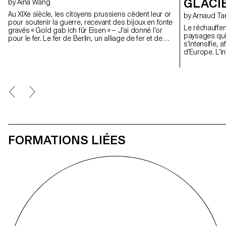
GLACI
by Aina Wang
Au XIXe siècle, les citoyens prussiens cèdent leur or
by Arnaud Ta
pour soutenir la guerre, recevant des bijoux en fonte
Le réchauffe
gravés « Gold gab ich für Eisen » — J’ai donné l’or
paysages qui
pour le fer. Le fer de Berlin, un alliage de fer et de
s’intensifie, 
carbone, recouvert d'une couche de laque noire et
d’Europe. L’i
patinée, naît d’un moment où le sacrifice personnel
– sous l’angl
devient identité collective. Ce projet ravive ce geste
avec le glaci
en dissimulant l’or au cœur du fer, comme une
autour d’une 
mémoire enfouie. Inspirée des insignes militaires et
la forme d’ob
de la géométrie gothique, la pièce évoque la
sons, direct
révérence et la perte. Conçu pour le mouvement, il
disparition. 
se transforme en dix formes, de la broche au
artisans verri
pendentif en passant par la ceinture, faisant le lien
Verrier, à Meis
entre le rituel du passé et l'usure du présent.
permis, not
expérimentati
FORMATIONS LIÉES
réalisés en di