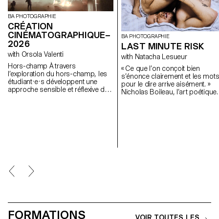
BA PHOTOGRAPHIE
CRÉATION
CINÉMATOGRAPHIQUE–
BA PHOTOGRAPHIE
2026
LAST MINUTE RISK
with Orsola Valenti
with Natacha Lesueur
Hors-champ À travers
« Ce que l’on conçoit bien
l’exploration du hors-champ, les
s’énonce clairement et les mot
étudiant·e·s développent une
pour le dire arrive aisément. »
approche sensible et réflexive de
Nicholas Boileau, l’art poétique.
la création audiovisuelle. Lors du
l’heure où les étudiant.e.s
semestre, les étudiant·e·s sont
entament leur dernière année d
amenés à réfléchir aux enjeux
formation à l’ECAL, alors que le
politiques et formels de l’image
intérêts et méthodes se
en mouvement ainsi qu'aux
dessinent, il s’agit de profiter d
relations entre le visible et le non-
ce dernier projet pour remettre 
visible.
cause ses propres règles,
acquis, et influences, de ne pas
s’en satisfaire et de prendre de
risques.
FORMATIONS
VOIR TOUTES LES