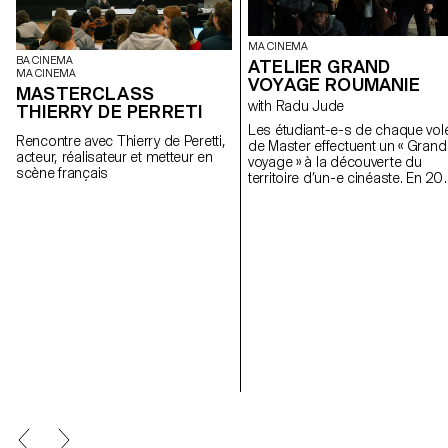
MA CINEMA
BA CINEMA
ATELIER GRAND
MA CINEMA
VOYAGE ROUMANIE
MASTERCLASS
with Radu Jude
THIERRY DE PERRETI
Les étudiant-e-s de chaque vol
Rencontre avec Thierry de Peretti,
de Master effectuent un « Grand
acteur, réalisateur et metteur en
voyage » à la découverte du
scène français
territoire d’un-e cinéaste. En 20
iels se sont rendus en Roumani