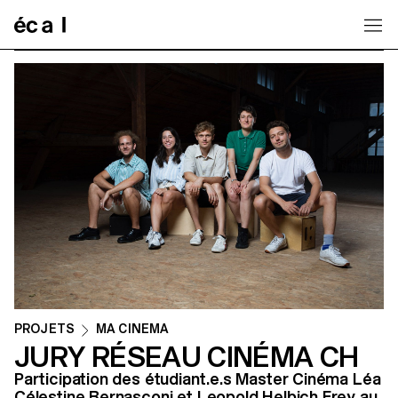
Home
PROJETS
MA CINEMA
JURY RÉSEAU CINÉMA CH
Participation des étudiant.e.s Master Cinéma Léa
Célestine Bernasconi et Leopold Helbich Frey au