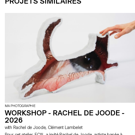
PROJETS SIMILAIRES
MA PHOTOGRAPHIE
WORKSHOP - RACHEL DE JOODE -
2026
with Rachel de Joode, Clément Lambelet
Pour cet atelier, ECAL a invité Rachel de Joode, artiste basée à