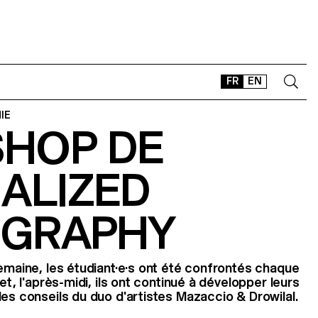
FR
EN
IE
HOP DE
CONTACT
SHOP
ALIZED
TYPEFACES
OFFLINE-ONLINE
GRAPHY
Instagram
Facebook
LinkedIn
Vimeo
Tikt
semaine, les étudiant·e·s ont été confrontés chaque
et, l'après-midi, ils ont continué à développer leurs
les conseils du duo d'artistes Mazaccio & Drowilal.