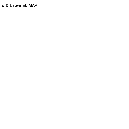
o & Drowilal
,
MAP