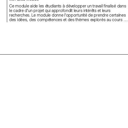
Ce module aide les étudiants à développer un travail finalisé dans
le cadre d'un projet qui approfondit leurs intérêts et leurs
recherches. Le module donne l'opportunité de prendre certaines
des idées, des compétences et des thèmes explorés au cours d
premier semestre et d'en faire un tout nouveau travail qui peut
prendre toutes les formes possibles : un livre, une installation, un
projet en ligne, une performance.