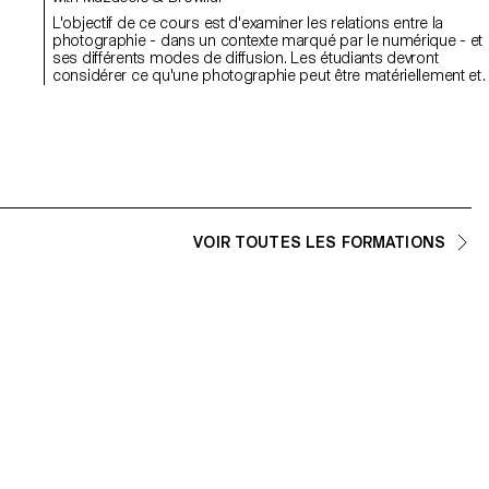
L'objectif de ce cours est d'examiner les relations entre la
photographie - dans un contexte marqué par le numérique - et
ses différents modes de diffusion. Les étudiants devront
u
considérer ce qu'une photographie peut être matériellement et
explorer comment le sens d'une image est dérivé à la fois de s
mode de distribution et de la forme matérielle qu'elle prend. Bien
que le résultat final doive inclure la photographie dans une
troisième dimension (installation), les projets peuvent utiliser et
combiner des pratiques basées sur l'image telles que la
photographie numérique, le collage, les images de synthèse, la
projection, la gravure, la sculpture, les objets ou la performance
afin d'encourager une approche élargie de la pratique
photographique. L'idée est de remettre en question les différent
VOIR TOUTES LES FORMATIONS
types d'engagement possibles avec les images aujourd'hui.