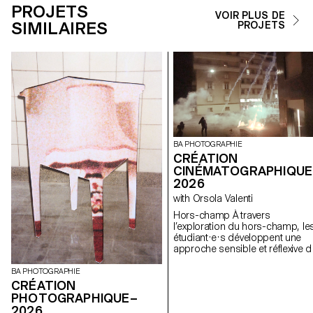
PROJETS
VOIR PLUS DE
SIMILAIRES
PROJETS
BA PHOTOGRAPHIE
CRÉATION
CINÉMATOGRAPHIQUE
2026
with Orsola Valenti
Hors-champ À travers
l’exploration du hors-champ, le
étudiant·e·s développent une
approche sensible et réflexive d
la création audiovisuelle. Lors d
semestre, les étudiant·e·s sont
BA PHOTOGRAPHIE
amenés à réfléchir aux enjeux
CRÉATION
politiques et formels de l’image
PHOTOGRAPHIQUE–
en mouvement ainsi qu'aux
2026