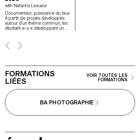
relations entre le visible et le no
with Natacha Lesueur
visible.
Documenteur, puissance du faux
À partir de projets développés
autour d’un thème commun, les
étudiant-e-s-x développent un
travail personnel et approfondi
autour de la thématique du faux-
semblant. Iels construisent un
projet qui joue avec les limites de
la véracité de la photographie et
l'utilisant comme artifice du
mensonge.
FORMATIONS
VOIR TOUTES LES
LIÉES
FORMATIONS
BA PHOTOGRAPHIE