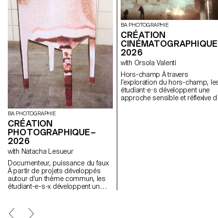
BA PHOTOGRAPHIE
CRÉATION
CINÉMATOGRAPHIQUE
2026
with Orsola Valenti
Hors-champ À travers
l’exploration du hors-champ, le
étudiant·e·s développent une
approche sensible et réflexive d
la création audiovisuelle. Lors d
semestre, les étudiant·e·s sont
BA PHOTOGRAPHIE
amenés à réfléchir aux enjeux
CRÉATION
politiques et formels de l’image
PHOTOGRAPHIQUE–
en mouvement ainsi qu'aux
2026
relations entre le visible et le no
with Natacha Lesueur
visible.
Documenteur, puissance du faux
À partir de projets développés
autour d’un thème commun, les
étudiant-e-s-x développent un
travail personnel et approfondi
autour de la thématique du faux-
semblant. Iels construisent un
projet qui joue avec les limites de