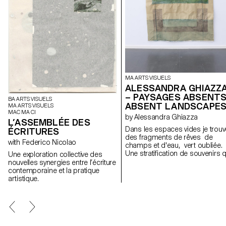
MA ARTS VISUELS
ALESSANDRA GHIAZZ
– PAYSAGES ABSENTS
BA ARTS VISUELS
ABSENT LANDSCAPE
MA ARTS VISUELS
MAC MA CI
by Alessandra Ghiazza
L’ASSEMBLÉE DES
Dans les espaces vides je trouv
ÉCRITURES
des fragments de rêves de
with Federico Nicolao
champs et d'eau, vert oubliée.
Une stratification de souvenirs q
Une exploration collective des
révèle des expériences dans d
nouvelles synergies entre l’écriture
paysages naturels, réels mais
contemporaine et la pratique
aussi des lieux suspendus entr
artistique.
mémoire et onirisme, créant à
travers des formes géométriqu
et répétitives un espace de
contemplation des lieux, pour l
retrouver; des cartes postales
d'un paysage fragile et en