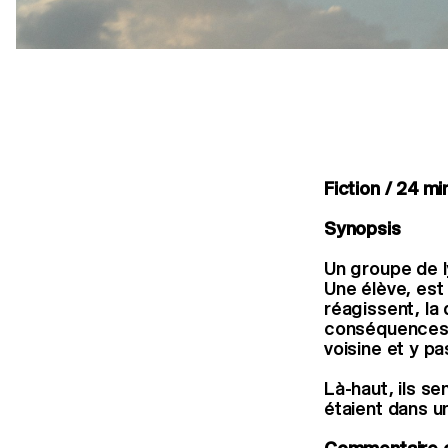
Fiction / 24 mi
Synopsis
Un groupe de ly
Une élève, est
réagissent, la 
conséquences, i
voisine et y p
Là-haut, ils s
étaient dans u