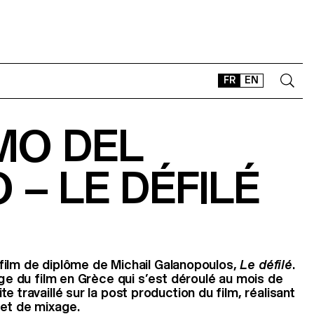
FR
EN
MO DEL
CONTACT
SHOP
 – LE DÉFILÉ
TYPEFACES
OFFLINE-ONLINE
Instagram
Facebook
LinkedIn
Vimeo
Tikt
du film de diplôme de Michail Galanopoulos,
Le défilé
.
age du film en Grèce qui s’est déroulé au mois de
e travaillé sur la post production du film, réalisant
 et de mixage.