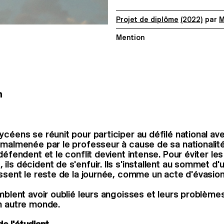
Projet de diplôme
(2022)
par
M
Mention
n
céens se réunit pour participer au défilé national ave
 malmenée par le professeur à cause de sa nationalité.
défendent et le conflit devient intense. Pour éviter les
ls décident de s'enfuir. Ils s'installent au sommet d'u
assent le reste de la journée, comme un acte d'évasion
emblent avoir oublié leurs angoisses et leurs problème
n autre monde.