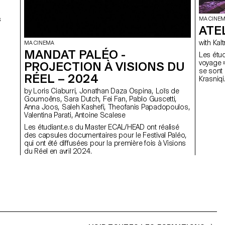
s
MA CINE
ATE
with 
MA CINEMA
MANDAT PALÉO -
Les étud
voyage »
PROJECTION À VISIONS DU
se sont 
RÉEL – 2024
Krasniqi
by Loris Ciaburri, Jonathan Daza Ospina, Loïs de
Goumoëns, Sara Dutch, Fei Fan, Pablo Guscetti,
Anna Joos, Saleh Kashefi, Theofanis Papadopoulos,
Valentina Parati, Antoine Scalese
Les étudiant.e.s du Master ECAL/HEAD ont réalisé
des capsules documentaires pour le Festival Paléo,
qui ont été diffusées pour la première fois à Visions
du Réel en avril 2024.