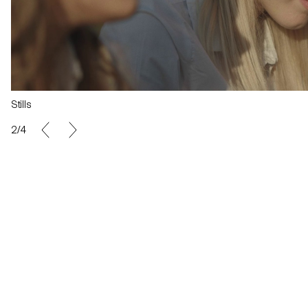
Stills
2/4
Photos de tournage