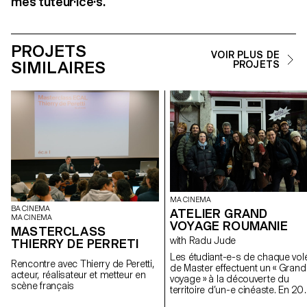
mes tuteur·ice·s.
PROJETS
VOIR PLUS DE
SIMILAIRES
PROJETS
MA CINEMA
BA CINEMA
ATELIER GRAND
MA CINEMA
VOYAGE ROUMANIE
MASTERCLASS
with Radu Jude
THIERRY DE PERRETI
Les étudiant-e-s de chaque vol
Rencontre avec Thierry de Peretti,
de Master effectuent un « Grand
acteur, réalisateur et metteur en
voyage » à la découverte du
scène français
territoire d’un-e cinéaste. En 20
iels se sont rendus en Roumani