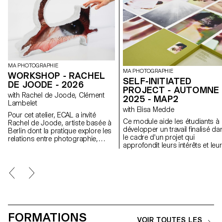
MA PHOTOGRAPHIE
MA PHOTOGRAPHIE
WORKSHOP - RACHEL
SELF-INITIATED
DE JOODE - 2026
PROJECT - AUTOMNE
with Rachel de Joode, Clément
2025 - MAP2
Lambelet
with Elisa Medde
Pour cet atelier, ECAL a invité
Ce module aide les étudiants à
Rachel de Joode, artiste basée à
développer un travail finalisé da
Berlin dont la pratique explore les
le cadre d'un projet qui
relations entre photographie,
approfondit leurs intérêts et leu
sculpture et images numériques.
recherches. Le module donne
Au cours de la semaine, les
l'opportunité de prendre certai
étudiant·e·s ont expérimenté la
des idées, des compétences e
transformation d’images
des thèmes explorés au cours 
photographiques en formes
premier semestre et d'en faire 
tridimensionnelles. À partir de
tout nouveau travail qui peut
concepts simples, ils et elles ont
prendre toutes les formes
produit ou rassemblé du matériel
possibles : un livre, une
visuel destiné à l’impression, en
FORMATIONS
installation, un projet en ligne, 
considérant les images comme
VOIR TOUTES LES