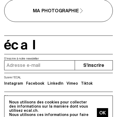
travers des tests rapides et des
expérimentations matérielles,
MA PHOTOGRAPHIE
l’atelier a encouragé les
étudiant·e·s à naviguer
constamment entre image,
surface, objet et documentation.
En travaillant avec l’impression,
l’échelle et la mise en espace, ils
et elles ont exploré comment les
images photographiques peuvent
écal
acquérir une présence physique
et occuper l’espace au-delà de
l’écran.
S'inscrire à notre newsletter
S'inscrire
Suivre l'ECAL
Instagram
Facebook
LinkedIn
Vimeo
Tiktok
Adresse
5, avenue du Temple, CH-1020 Renens
Nous utilisons des cookies pour collecter
des informations sur la manière dont vous
utilisez ecal.ch.
Nous utilisons ces informations pour faire
Tous droits réservés @2026