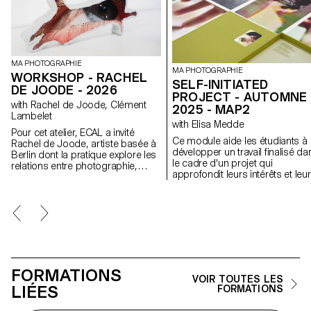
MA PHOTOGRAPHIE
MA PHOTOGRAPHIE
WORKSHOP - RACHEL
SELF-INITIATED
DE JOODE - 2026
PROJECT - AUTOMNE
with Rachel de Joode, Clément
2025 - MAP2
Lambelet
with Elisa Medde
Pour cet atelier, ECAL a invité
Ce module aide les étudiants à
Rachel de Joode, artiste basée à
développer un travail finalisé da
Berlin dont la pratique explore les
le cadre d'un projet qui
relations entre photographie,
approfondit leurs intérêts et leu
sculpture et images numériques.
recherches. Le module donne
Au cours de la semaine, les
l'opportunité de prendre certai
étudiant·e·s ont expérimenté la
des idées, des compétences e
transformation d’images
des thèmes explorés au cours 
photographiques en formes
premier semestre et d'en faire 
tridimensionnelles. À partir de
tout nouveau travail qui peut
concepts simples, ils et elles ont
prendre toutes les formes
produit ou rassemblé du matériel
possibles : un livre, une
visuel destiné à l’impression, en
FORMATIONS
installation, un projet en ligne, 
considérant les images comme
VOIR TOUTES LES
performance.
LIÉES
des surfaces à découper, plier,
FORMATIONS
superposer et assembler pour
créer des objets sculpturaux. À