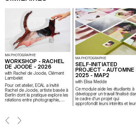
MA PHOTOGRAPHIE
MA PHOTOGRAPHIE
WORKSHOP - RACHEL
SELF-INITIATED
DE JOODE - 2026
PROJECT - AUTOMNE
with Rachel de Joode, Clément
2025 - MAP2
Lambelet
with Elisa Medde
Pour cet atelier, ECAL a invité
Ce module aide les étudiants à
Rachel de Joode, artiste basée à
développer un travail finalisé da
Berlin dont la pratique explore les
le cadre d'un projet qui
relations entre photographie,
approfondit leurs intérêts et leu
sculpture et images numériques.
recherches. Le module donne
Au cours de la semaine, les
l'opportunité de prendre certai
étudiant·e·s ont expérimenté la
des idées, des compétences e
transformation d’images
des thèmes explorés au cours 
photographiques en formes
premier semestre et d'en faire 
tridimensionnelles. À partir de
tout nouveau travail qui peut
concepts simples, ils et elles ont