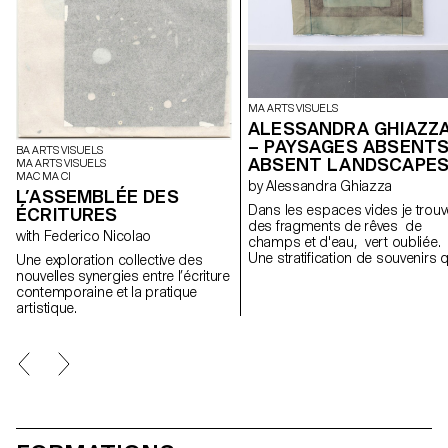
MA ARTS VISUELS
ALESSANDRA GHIAZZ
– PAYSAGES ABSENTS
BA ARTS VISUELS
ABSENT LANDSCAPE
MA ARTS VISUELS
MAC MA CI
by Alessandra Ghiazza
L’ASSEMBLÉE DES
Dans les espaces vides je trouv
ÉCRITURES
des fragments de rêves de
with Federico Nicolao
champs et d'eau, vert oubliée.
Une stratification de souvenirs q
Une exploration collective des
révèle des expériences dans d
nouvelles synergies entre l’écriture
paysages naturels, réels mais
contemporaine et la pratique
aussi des lieux suspendus entr
artistique.
mémoire et onirisme, créant à
travers des formes géométriqu
et répétitives un espace de
contemplation des lieux, pour l
retrouver; des cartes postales
d'un paysage fragile et en
constante évolution.