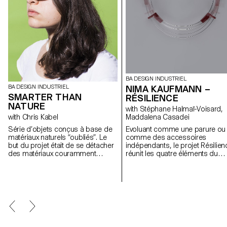
BA DESIGN INDUSTRIEL
BA DESIGN INDUSTRIEL
NIMA KAUFMANN –
SMARTER THAN
RÉSILIENCE
NATURE
with Stéphane Halmaï-Voisard,
with Chris Kabel
Maddalena Casadei
Série d’objets conçus à base de
Evoluant comme une parure ou
matériaux naturels “oubliés”. Le
comme des accessoires
but du projet était de se détacher
indépendants, le projet Résilien
des matériaux couramment
réunit les quatre éléments du
utilisés tels que le plastique, le
bijou. L’essentiel de la recherche
métal ou le bois et de se
s’articule autour du fermoir, en
concentrer sur les capacités
valorisant un élément représent
extraordinaires des matières
le seul aspect fonctionnel du
premières trouvées dans la
bijou. Cet attrait pour les éléme
nature.
connecteurs résulte du travail q
m’a vu rallier les pratiques
matérialisant mon quotidien : le
design et la bijouterie. Ce récit