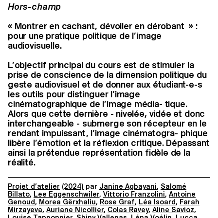
Hors-champ
« Montrer en cachant, dévoiler en dérobant » :
pour une pratique politique de l’image
audiovisuelle.
L’objectif principal du cours est de stimuler la
prise de conscience de la dimension politique du
geste audiovisuel et de donner aux étudiant-e-s
les outils pour distinguer l’image
cinématographique de l’image média- tique.
Alors que cette dernière - nivelée, vidée et donc
interchangeable - submerge son récepteur en le
rendant impuissant, l’image cinématogra- phique
libère l’émotion et la réflexion critique. Dépassant
ainsi la prétendue représentation fidèle de la
réalité.
Projet d’atelier
(2024)
par
Janine Agbayani
,
Salomé
Billato
,
Lee Eggenschwiler
,
Vittorio Franzolini
,
Antoine
Genoud
,
Morea Gërxhaliu
,
Rose Graf
,
Léa Isoard
,
Farah
Mirzayeva
,
Auriane Nicollier
,
Colas Ravey
,
Aline Savioz
,
Louise Tapponnier
,
Shiny Vallenas
,
Léna Voélin
,
Lucca