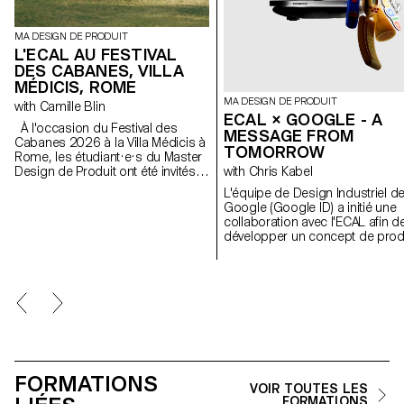
MA DESIGN DE PRODUIT
L'ECAL AU FESTIVAL
DES CABANES, VILLA
MÉDICIS, ROME
MA DESIGN DE PRODUIT
with Camille Blin
ECAL × GOOGLE - A
À l'occasion du Festival des
MESSAGE FROM
Cabanes 2026 à la Villa Médicis à
TOMORROW
Rome, les étudiant·e·s du Master
Design de Produit ont été invités à
with Chris Kabel
développer un projet en lien avec
L'équipe de Design Industriel d
le jardin de la Villa, en
Google (Google ID) a initié une
collaboration avec le célèbre
collaboration avec l'ECAL afin d
fabricant italien de
développer un concept de prod
céramique Mutina. Les jardins de
autour du téléphone portable q
la Villa offrent un contexte
soit inspiré d'un rituel quotidien.
historique et spatial riche, propice
Les étudiant·e·s en Master de
à l'exploration de l'esthétique, des
Design de Produit ont été
fonctions et de l'interaction avec
invité·e·s à imaginer un outil
les visiteurs. Les étudiant·e·s ont
innovant adapté aux habitudes
eu accès à l'ensemble du
contemporaines. À travers des
catalogue Mutina (carreaux,
stroytelling créatifs, ces projets
briques et autres matériaux) pour
conceptuels s’intéressent à la
construire leurs installations. Le
FORMATIONS
dimension humaine de la
projet a été sélectionné et
VOIR TOUTES LES
technologie
FORMATIONS
accompagné par le designer