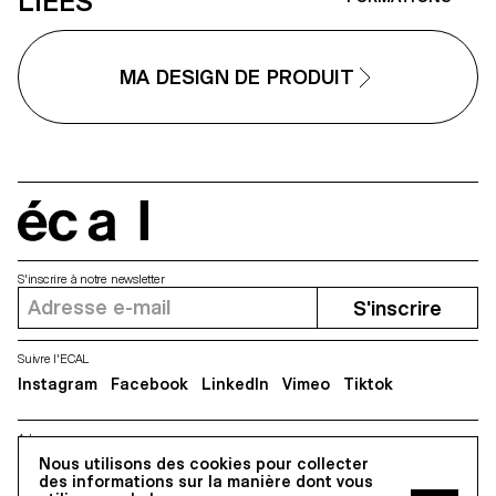
LIÉES
mobile: comment elle influence
français Ronan Bouroullec, l'ECAL,
nos habitudes et pourrait évolu
la Villa Médicis et Mutina.
vers des formes plus intuitives e
intégrées à nos vies. Née d'un
MA DESIGN DE PRODUIT
dialogue fertile entre pédagogi
et industrie, cette collaboration
reflète l'approche expérimental
de l'ECAL où se conjuguent
design, pensée critique et forte
sensibilité aux technologies
émergentes.
écal
S'inscrire à notre newsletter
S'inscrire
Suivre l'ECAL
Instagram
Facebook
LinkedIn
Vimeo
Tiktok
Adresse
Nous utilisons des cookies pour collecter
5, avenue du Temple, CH-1020 Renens
des informations sur la manière dont vous