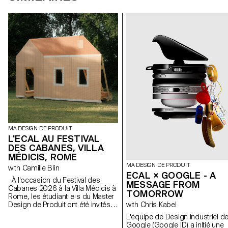
MA DESIGN DE PRODUIT
L'ECAL AU FESTIVAL
DES CABANES, VILLA
MÉDICIS, ROME
MA DESIGN DE PRODUIT
with Camille Blin
ECAL × GOOGLE - A
À l'occasion du Festival des
MESSAGE FROM
Cabanes 2026 à la Villa Médicis à
TOMORROW
Rome, les étudiant·e·s du Master
Design de Produit ont été invités à
with Chris Kabel
développer un projet en lien avec
L'équipe de Design Industriel d
le jardin de la Villa, en
Google (Google ID) a initié une