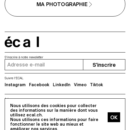
expérimentations matérielles,
MA PHOTOGRAPHIE
l’atelier a encouragé les
étudiant·e·s à naviguer
constamment entre image,
surface, objet et documentation.
En travaillant avec l’impression,
l’échelle et la mise en espace, ils
et elles ont exploré comment les
images photographiques peuvent
écal
acquérir une présence physique
et occuper l’espace au-delà de
l’écran.
S'inscrire à notre newsletter
S'inscrire
Suivre l'ECAL
Instagram
Facebook
LinkedIn
Vimeo
Tiktok
Adresse
Nous utilisons des cookies pour collecter
5, avenue du Temple, CH-1020 Renens
des informations sur la manière dont vous
utilisez ecal.ch.
Nous utilisons ces informations pour faire
Tous droits réservés @2026
fonctionner le site web au mieux et
Contact
Impressum
Hub
Presse
améliorer nos services.