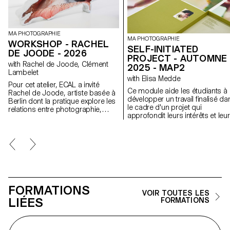
MA PHOTOGRAPHIE
MA PHOTOGRAPHIE
WORKSHOP - RACHEL
SELF-INITIATED
DE JOODE - 2026
PROJECT - AUTOMNE
with Rachel de Joode, Clément
2025 - MAP2
Lambelet
with Elisa Medde
Pour cet atelier, ECAL a invité
Ce module aide les étudiants à
Rachel de Joode, artiste basée à
développer un travail finalisé da
Berlin dont la pratique explore les
le cadre d'un projet qui
relations entre photographie,
approfondit leurs intérêts et leu
sculpture et images numériques.
recherches. Le module donne
Au cours de la semaine, les
l'opportunité de prendre certai
étudiant·e·s ont expérimenté la
des idées, des compétences e
transformation d’images
des thèmes explorés au cours 
photographiques en formes
premier semestre et d'en faire 
tridimensionnelles. À partir de
tout nouveau travail qui peut
concepts simples, ils et elles ont
prendre toutes les formes
produit ou rassemblé du matériel
possibles : un livre, une
visuel destiné à l’impression, en
FORMATIONS
installation, un projet en ligne, 
considérant les images comme
VOIR TOUTES LES
performance.
LIÉES
des surfaces à découper, plier,
FORMATIONS
superposer et assembler pour
créer des objets sculpturaux. À
travers des tests rapides et des