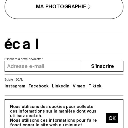
expérimentations matérielles,
MA PHOTOGRAPHIE
l’atelier a encouragé les
étudiant·e·s à naviguer
constamment entre image,
surface, objet et documentation.
En travaillant avec l’impression,
l’échelle et la mise en espace, ils
et elles ont exploré comment les
images photographiques peuvent
écal
acquérir une présence physique
et occuper l’espace au-delà de
l’écran.
S'inscrire à notre newsletter
S'inscrire
Suivre l'ECAL
Instagram
Facebook
LinkedIn
Vimeo
Tiktok
Adresse
5, avenue du Temple, CH-1020 Renens
Nous utilisons des cookies pour collecter
des informations sur la manière dont vous
utilisez ecal.ch.
Nous utilisons ces informations pour faire
Tous droits réservés @2026
fonctionner le site web au mieux et
Contact
Impressum
Hub
Presse