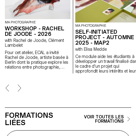
MA PHOTOGRAPHIE
MA PHOTOGRAPHIE
WORKSHOP - RACHEL
SELF-INITIATED
DE JOODE - 2026
PROJECT - AUTOMNE
with Rachel de Joode, Clément
2025 - MAP2
Lambelet
with Elisa Medde
Pour cet atelier, ECAL a invité
Ce module aide les étudiants à
Rachel de Joode, artiste basée à
développer un travail finalisé da
Berlin dont la pratique explore les
le cadre d'un projet qui
relations entre photographie,
approfondit leurs intérêts et leu
sculpture et images numériques.
recherches. Le module donne
Au cours de la semaine, les
l'opportunité de prendre certai
étudiant·e·s ont expérimenté la
des idées, des compétences e
transformation d’images
des thèmes explorés au cours 
photographiques en formes
premier semestre et d'en faire 
tridimensionnelles. À partir de
tout nouveau travail qui peut
concepts simples, ils et elles ont
prendre toutes les formes
produit ou rassemblé du matériel
possibles : un livre, une
visuel destiné à l’impression, en
FORMATIONS
installation, un projet en ligne, 
considérant les images comme
VOIR TOUTES LES
performance.
LIÉES
des surfaces à découper, plier,
FORMATIONS
superposer et assembler pour
créer des objets sculpturaux. À
travers des tests rapides et des