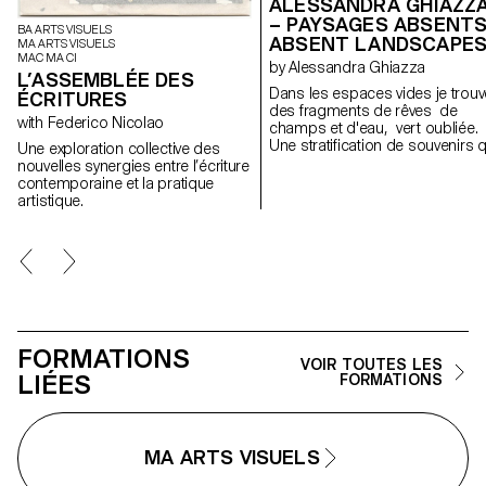
ALESSANDRA GHIAZZ
– PAYSAGES ABSENTS
BA ARTS VISUELS
ABSENT LANDSCAPE
MA ARTS VISUELS
MAC MA CI
by Alessandra Ghiazza
L’ASSEMBLÉE DES
Dans les espaces vides je trouv
ÉCRITURES
des fragments de rêves de
with Federico Nicolao
champs et d'eau, vert oubliée.
Une stratification de souvenirs q
Une exploration collective des
révèle des expériences dans d
nouvelles synergies entre l’écriture
paysages naturels, réels mais
contemporaine et la pratique
aussi des lieux suspendus entr
artistique.
mémoire et onirisme, créant à
travers des formes géométriqu
et répétitives un espace de
contemplation des lieux, pour l
retrouver; des cartes postales
d'un paysage fragile et en
constante évolution.
FORMATIONS
VOIR TOUTES LES
LIÉES
FORMATIONS
MA ARTS VISUELS