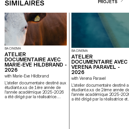
SIMILAIRES
PROJETS
BA CINEMA
BA CINEMA
ATELIER
ATELIER
DOCUMENTAIRE AVEC
DOCUMENTAIRE AVEC
MARIE-EVE HILDBRAND -
VERENA PARAVEL -
2026
2026
with Marie-Eve Hildbrand
with Verena Paravel
L'atelier documentaire destiné aux
L'atelier documentaire destiné a
étudiant.e.x.s de 1ère année de
étudiant.e.x.s de 2ème année d
l'année académique 2025-2026
l'année académique 2025-202
a été dirigé par la réalisatrice
a été dirigé par la réalisatrice et
suisse Marie-Eve Hildbrand.
anthropologue visuelle français
Verena Paravel.