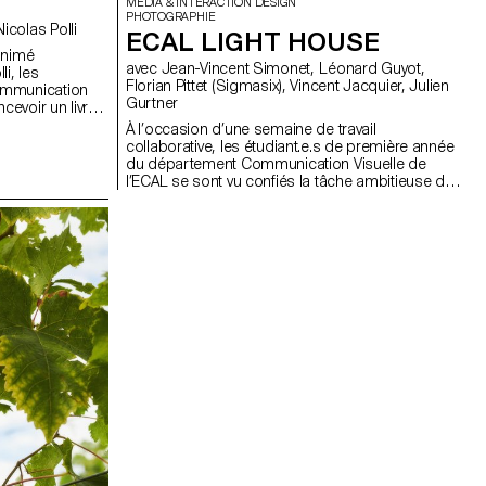
MEDIA & INTERACTION DESIGN
PHOTOGRAPHIE
ec Anouk Schneider Agabekov, Nicolas Polli
ECAL LIGHT HOUSE
animé
avec Jean-Vincent Simonet, Léonard Guyot,
i, les
Florian Pittet (Sigmasix), Vincent Jacquier, Julien
ommunication
Gurtner
cevoir un livre
stre. Ce projet
À l’occasion d’une semaine de travail
roche
collaborative, les étudiant.e.s de première année
et éditorial qui
du département Communication Visuelle de
t contenu dans
l’ECAL se sont vu confiés la tâche ambitieuse de
rial. Les
créer une expérience audiovisuelle complète, en
xploiter leur
dessinant une architecture de lumière et de son
x de création,
avec comme unique point de départ cinq
de choix de
compositions musicales originales. Sur une
 d'illustrations,
installation d’écrans formant un totem central et
le cadre de ce
de projections sur les murs périphériques,
re forme à
agrémentées de lasers, iels ont créés un
tions, telles
environnement visuel, diffusable en temps réel, qui
on, la mise en
a été présenté sous la forme d’une performance
ccent est mis sur
en fin de semaine au public. Le but étant ici de
et sur les moyens
construire un univers capable d’utiliser l’espace et
Les étudiant.e.s
les différents éléments scéniques de manière
ant qu'éditeur,
totale et d’inviter les spectateur.ices à se déplacer
t ainsi les
et ressentir le live dans sa globalité. Cinq groupes
ique, designer,
transversaux de créations, ayant tous une base
 typographe,
sonore différente, ont été encadrés par Jean-
 rédaction. Ce
Vincent Simonet et Léonard Guyot pour produire