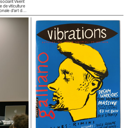
sociant Vivent
 de viticulture
onale d’art de
n d'Innosuisse.
aturisé, conçu
agricoles réelles