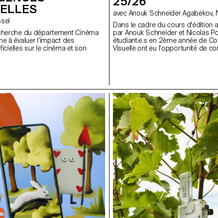
25/26
IELLES
av
ossel
Dans le cadre du cours d'édition 
echerche du département Cinéma
par Anouk Schneider et Nicolas Poll
he à évaluer l’impact des
étudiant.e.s en 2ème année de C
ificielles sur le cinéma et son
Visuelle ont eu l'opportunité de con
d'artiste au cours du premier seme
de livre se distingue par son app
contemporaine visant à créer un obj
intègre harmonieusement forme e
le contexte actuel du paysage édito
étudiant.e.s ont été encouragés à e
liberté artistique à tous les niveau
que ce soit en termes de format, 
papier, de reliure, de mise en page,
de texte ou de typographie. Dans 
cours, le livre d'artiste peut prend
travers diverses modalités d'illustra
que la photographie, la reproducti
contexte, le dessin, la 3D, etc. L'a
la vision artistique de l'auteur.ice 
mis en œuvre pour la concrétiser. 
endossent des rôles multiples en t
conservateur et architecte, couvran
responsabilités de directeur artist
photographe, styliste, illustrateur,
rédacteur en chef, et secrétaire de