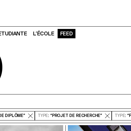
 ETUDIANTE
L’ÉCOLE
FEED
D
DE DIPLÔME”
TYPE
: “PROJET DE RECHERCHE”
TYPE
: 