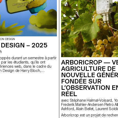
cours met en avant le design éditor
contemporain en explorant le potent
d'une séquence de contenu maîtri
ION DESIGN
DESIGN – 2025
ch
oppés durant un semestre à partir
ARBORICROP — V
 par les étudiants, qu’ils ont
ériences web, dans le cadre du
AGRICULTURE DE
n Design de Harry Bloch,
NOUVELLE GÉNÉR
e Bachelor Communication
FONDÉE SUR
L’OBSERVATION E
RÉEL
avec Stéphane Halmaï-Voisard, Younès Klouche,
Frederik Mahler-Andersen Pietro Alberti, Maxwell
Ashford, Alain Bellet, Laurent Sol
Arboricrop est un projet de rech