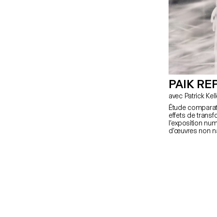
PAIK RE
Étude comparati
effets de trans
l’exposition nu
d’œuvres non na
œuvres de l'art
moyen d'analyse