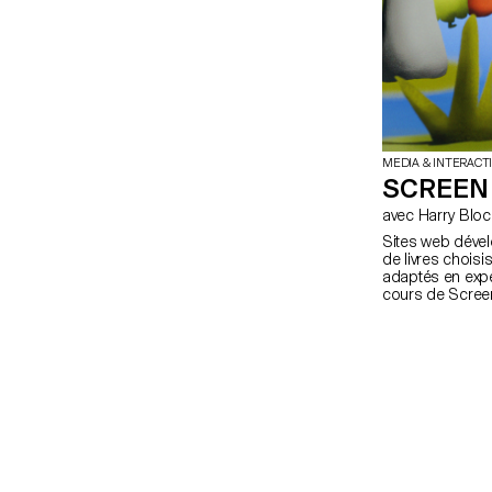
MEDIA & INTERACT
SCREEN 
avec Harry Blo
Sites web dével
de livres choisis
adaptés en exp
cours de Scree
deuxième anné
Visuelle.