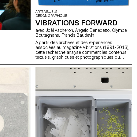
ARTS VISUELS
DESIGN GRAPHIQUE
VIBRATIONS FORWARD
avec Joël Vacheron, Angelo Benedetto, Olympe
Boutaghane, Francis Baudevin
À partir des archives et des expériences
associées au magazine Vibrations (1991-2013),
cette recherche analyse comment les contenus
textuels, graphiques et photographiques du
magazine permettent de penser les défis pour
communiquer à propos des musiques
populaires aujourd’hui.