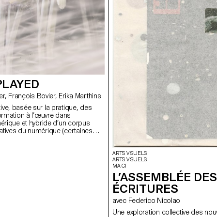
PLAYED
avec Patrick Keller, François Bovier, Erika Marthins
ve, basée sur la pratique, des
formation à l’œuvre dans
mérique et hybride d’un corpus
tives du numérique (certaines
iste Nam June Paik servant de
).
ARTS VISUELS
ARTS VISUELS
MA CI
L’ASSEMBLÉE DES
ÉCRITURES
avec Federico Nicolao
Une exploration collective des nou