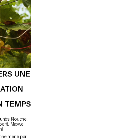
ial
des images et les tester au fur et à mesure de la
iel narratif
semaine sur le dispositif, qui lui a été développé,
sé.
mis en place et opérer par un sixième groupe
sous la supervision de Florian Pittet, Matthieu
Minguet et Achille Masson.
ERS UNE
ATION
N TEMPS
dini
erche mené par