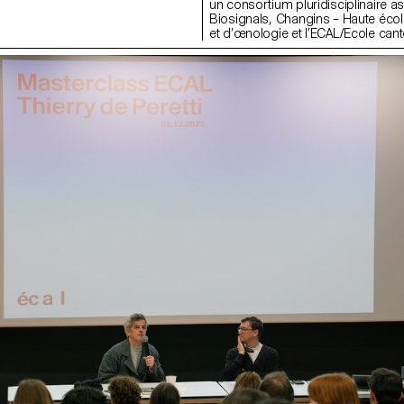
un consortium pluridisciplinaire as
Biosignals, Changins – Haute école
et d’œnologie et l’ECAL/Ecole cant
Lausanne (HES-SO), avec le soutie
Il vise à développer un capteur
d’électrophysiologie végétale mini
pour une utilisation en conditions 
: Vita mini sensor.