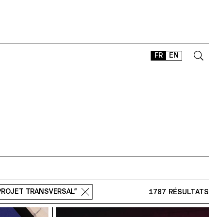
FR
EN
CONTACT
SHOP
TYPEFACES
OFFLINE-ONLINE
Instagram
Facebook
LinkedIn
Vimeo
Tikt
“PROJET TRANSVERSAL”
1787 RÉSULTATS