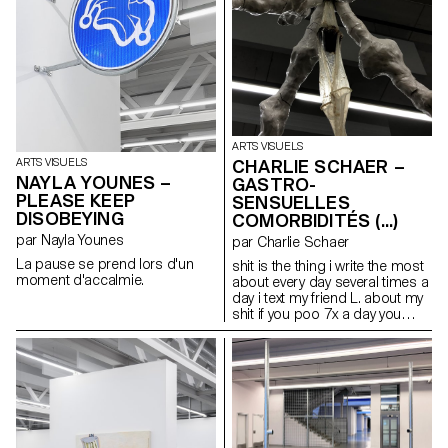
patient qui se fait opérer.
ARTS VISUELS
CHARLIE SCHAER –
ARTS VISUELS
NAYLA YOUNES –
GASTRO-
PLEASE KEEP
SENSUELLES
DISOBEYING
COMORBIDITÉS (...)
par Nayla Younes
par Charlie Schaer
La pause se prend lors d'un
shit is the thing i write the most
moment d'accalmie.
about every day several times a
day i text my friend L. about my
shit if you poo 7x a day you
have to share it love & shit
mariage & inflammation
infection & affection my gastro-
sensual form of life is all that i
have like a lovebug (…) Cette
sculpture est accompagnée
d’un long poème comprenant
des extraits de « Life Without Air