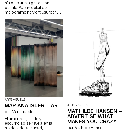
n’ajoute une signification
temporaire. Je n’ai pas de
banale. Aucun détail de
technique particulière, je peins
mélodrame ne vient usurper un
avec ce que je trouve. Mes
rôle facile. Il a suffi au peintre
quatre planches ont été
d’interpréter en son style sobre
récupérées dans une benne à
et magistral l’énergie des
ordure et la majorité du matériel
figures, leur expression, leurs
que j’utilise était destiné à être
attitudes et leurs gestes.
jeté. Pour mon installation, mes
peintures sont accrochées au
mur, ne révélant que quatre des
huit faces.
ARTS VISUELS
MARIANA ISLER – AR
ARTS VISUELS
MATHILDE HANSEN –
par Mariana Isler
ADVERTISE WHAT
El amor real, fluido y
MAKES YOU CRAZY
escurridizo se revela en la
par Mathilde Hansen
madeja de la ciudad,