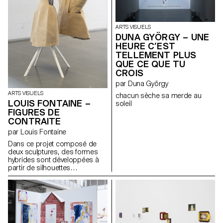
ARTS VISUELS
DUNA GYÖRGY – UNE
HEURE C’EST
TELLEMENT PLUS
QUE CE QUE TU
CROIS
par Duna György
ARTS VISUELS
chacun sèche sa merde au
LOUIS FONTAINE –
soleil
FIGURES DE
CONTRAITE
par Louis Fontaine
Dans ce projet composé de
deux sculptures, des formes
hybrides sont développées à
partir de silhouettes
empruntées aux robes à panier,
aux armures médiévales, aux
vêtements liturgiques et aux
tenues de pompiers japonais
féodaux. L’ensemble explore la
notion d’apparat et sa relation