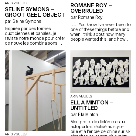
ARTS VISUELS
ROMANE ROY –
SELINE SYMONS –
OVERRULED
GROOT GEEL OBJECT
par Romane Roy
par Seline Symons
[…] You know I've never been to
Inspirée par des formes
one of these things before and
quotidiennes et banales, je
when I think about how many
revisite notre monde pour créer
people wanted this, and how
de nouvelles combinaisons. Un
many people cried over it and
jeu d'émerveillement enfantin.
stuff, I mean, I think everybody
Place au jeu, à l'imagination et à
looks great tonight. Look at
l'interprétation personnelle.
Jessica Lopez, that dress is
amazing and Emma Gerber
that hair do must have taken
hours and you look really pretty.
So why is everybody stressing
over this thing? I mean it's just
plastic, it's really just (she
breaks the crown). A piece for
ARTS VISUELS
Gretchen Wieners, a partial
ELLA MINTON –
Spring Fling Queen. A piece for
Janis Ian and a piece for
UNTITLED
Regina George, she fractured
par Ella Minton
her spine and she still looks like
a rockstar, and some for
Mon projet de diplôme est un
everybody else. (discours de
autoportrait réalisé au stylo-
Cady aux promotions dans
bille et à l’encre de chine sur six
ARTS VISUELS