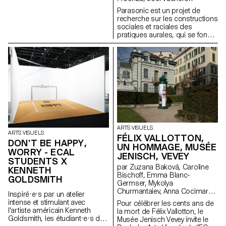
la galerie parisienne Treize.
Parasonic est un projet de
Organisée autour d'une série
recherche sur les constructions
d'invitations, chaque édition est
sociales et raciales des
pensée par les étudiant·e·s du
pratiques aurales, qui se fonde
Bachelor Arts Visuels comme
sur la critique d’un régime de
une exposition facilement
pensée et d’écoute du son sur-
diffusable et activable à l’infini. À
représenté dans les arts, et qui
l’occasion du lancement de
vise la création d’espaces pour
son premier numéro, HUM
la transmission de pratiques
HUM MAGAZINE investit Treize à
aurales fugitives.
Paris pour y déployer son
sommaire à l’échelle du lieu. Un
projet initié par Philippe
Decrauzat, Gallien Déjean et
Stéphane Kropf.
ARTS VISUELS
ARTS VISUELS
FÉLIX VALLOTTON,
DON'T BE HAPPY,
UN HOMMAGE, MUSÉE
WORRY - ECAL
JENISCH, VEVEY
STUDENTS X
par Zuzana Baková, Caroline
KENNETH
Bischoff, Emma Blanc-
GOLDSMITH
Germser, Mykolya
Churmantaiev, Anna Cocimarov,
Inspiré·e·s par un atelier
Oana Cuozzo, Mayalène de
intense et stimulant avec
Pour célébrer les cents ans de
Roquemaurel, Eulalie Félix,
l'artiste américain Kenneth
la mort de Félix Vallotton, le
Louis Fontaine, Duna György,
Goldsmith, les étudiant·e·s du
Musée Jenisch Vevey invite le
Marsaili Venus Haas, Olivia