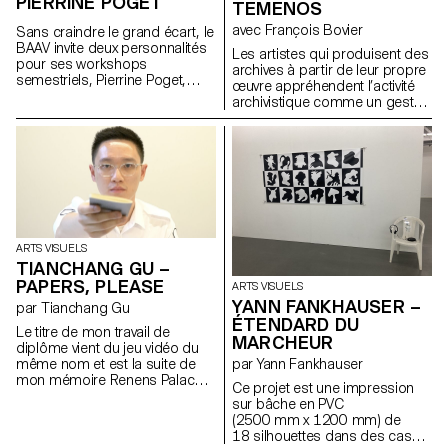
PIERRINE POGET
TEMENOS
par leurs conversations, tandis
avec François Bovier
que d’autres s’y prêtent
Sans craindre le grand écart, le
facilement. Vous n’hésiterez
BAAV invite deux personnalités
Les artistes qui produisent des
donc pas à intercepter
pour ses workshops
archives à partir de leur propre
quelques unes des phrases
semestriels, Pierrine Poget,
œuvre appréhendent l’activité
que s’échangent les pièces,
auteure et poète, et Marie-
archivistique comme un geste
tout en ayant la possibilité de :
Caroline Hominal, danseuse et
créatif : ici, l’archive devient
répliquer/négocier/argumenter
performeuse, toutes deux de
littéralement une œuvre.
avec l’espace-temps-social
Genève. La première, décrite
Parallèlement à la « pulsions
que SLAP, en vrai meeting point
par un étudiant comme une «
d’archives » qui traverse l’art
statique, propose le temps
ostéopathe du cerveau »
contemporain depuis les
d’une soirée.
convie un groupe
années 1960, ce projet de
d’étudiant.e.x.s à faire famille
recherche interroge l’« agentivité
avec les voix dans sa tête,
performative » des archives
quand la seconde convie les
lorsqu’elles se constituent à
ARTS VISUELS
corps dans l’espace de la fête
partir d’« actes d’image ». Le
TIANCHANG GU –
pour une performance dans le
corpus sélectionné repose sur
PAPERS, PLEASE
ARTS VISUELS
studio cinéma de l’ECAL.
un cas extrêmement singulier,
YANN FANKHAUSER –
par Tianchang Gu
le travail cinématographique de
ÉTENDARD DU
Gregory J. Markopoulos
Le titre de mon travail de
MARCHEUR
(1928-1992) et les archives du
diplôme vient du jeu vidéo du
Temenos.
par Yann Fankhauser
même nom et est la suite de
mon mémoire Renens Palace,
Ce projet est une impression
une autofiction basée sur un
sur bâche en PVC
futur monde dystopique. Dans
(2500 mm x 1200 mm) de
cette fiction, le « moi », ancien
18 silhouettes dans des cases
immigré en Europe, devient un