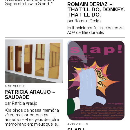
ROMAIN DERIAZ –
Gugus starts with G and...“
THAT’LL DO, DONKEY.
THAT’LL DO.
par Romain Deriaz
Huit peintures à l'huile de colza
AOP certifié durable.
ARTS VISUELS
PATRICIA ARAUJO –
SAUDADE
par Patricia Araujo
«Os olhos da nossa memória
vêem melhor do que os
nossos.» — «Les yeux de notre
mémoire voient mieux que les
ARTS VISUELS
nôtres.» José Sobral Almada-