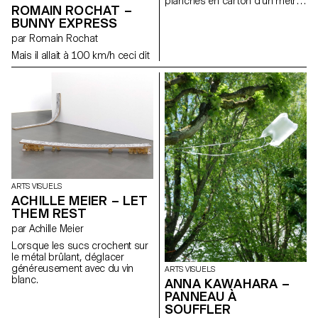
MEAN GIRLS)
planches en carton d’un mètre
ROMAIN ROCHAT –
sur huitante centimètres pour
BUNNY EXPRESS
composer un dessin de trois
mètres sur un mètre soixante.
par Romain Rochat
Ce projet a pour but de
Mais il allait à 100 km/h ceci dit
représenter l’incertitude,
l’angoisse et les conflits
internes. Laissant le vide jouer
un rôle aussi important sur
l’image que le remplissage
pour renforcer la perte de soi
dans ce tourbillon émotif.
ARTS VISUELS
ACHILLE MEIER – LET
THEM REST
par Achille Meier
Lorsque les sucs crochent sur
le métal brûlant, déglacer
généreusement avec du vin
ARTS VISUELS
blanc.
ANNA KAWAHARA –
PANNEAU À
SOUFFLER