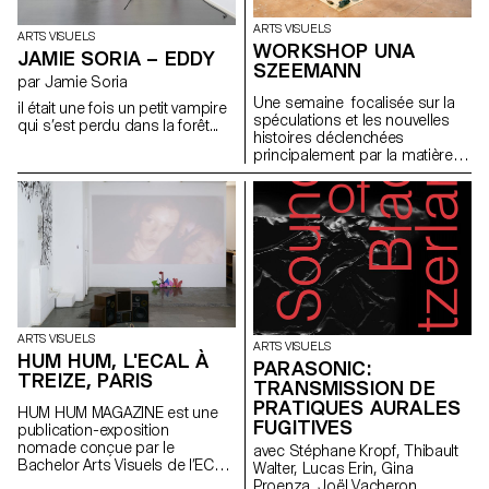
ARTS VISUELS
ARTS VISUELS
WORKSHOP UNA
JAMIE SORIA – EDDY
SZEEMANN
par Jamie Soria
Une semaine focalisée sur la
il était une fois un petit vampire
spéculations et les nouvelles
qui s’est perdu dans la forêt...
histoires déclenchées
principalement par la matière
avec l'artiste Una Szeemann.
Les étudiant.exs ont orienté
leurs réflexions sur le pouvoir
des objets, du point de vue de
l'art, du fétichisme, de l'object
oriented ontology, de la
psychanalyse et de la magie…
ARTS VISUELS
ARTS VISUELS
HUM HUM, L'ECAL À
PARASONIC:
TREIZE, PARIS
TRANSMISSION DE
PRATIQUES AURALES
HUM HUM MAGAZINE est une
FUGITIVES
publication-exposition
nomade conçue par le
avec Stéphane Kropf, Thibault
Bachelor Arts Visuels de l’ECAL
Walter, Lucas Erin, Gina
dont le premier numéro investit
Proenza, Joël Vacheron