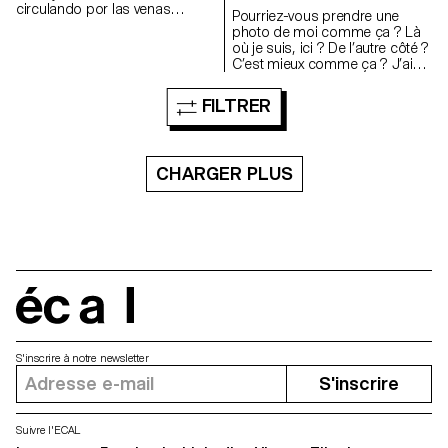
circulando por las venas
Pourriez-vous prendre une
invisibles de los seres.
photo de moi comme ça ? Là
Installation, panneaux
où je suis, ici ? De l’autre côté ?
alvéolaires en polycarbonate,
C’est mieux comme ça ? J’ai
peinture acrylique.
l’air cool ? Plus sérieuse ou
plus souriante ? Plus sérieuse,
FILTRER
ok Génial.
CHARGER PLUS
écal
S'inscrire à notre newsletter
S'inscrire
Suivre l'ECAL