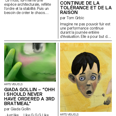
"Le motif, lui-même une
CONTINUE DE LA
espèce architecturale, reflète
TOLÉRANCE ET DE LA
l’ordre et la stabilité. Puis un
RAISON
besoin de créer le chaos
comme si la vie elle-même
par Tom Grbic
avait lieu. Enfin, le collage
Imagine ne pas pouvoir fuir est
(couche par couche),
une performance continue
l'interprétation de la peinture,
durant la journée entière
du tissu, de la photographie,
d'évaluation. Elle a pour but de
du torchon, du ruban, de la
montrer le principe de "travail
dentelle et de la colle. Un
trans" théorisé par Josephine
collage : une simultanéité ; un
Gilles Harris en 2019. J. G.
éblouissement visuel, une
Harris met entre autre en
superposition, un message
lumière le fait que les
final pour les sens. (…)"
personnes queer se doivent
d'entretenir un état constant
performatif afin de pouvoir
naviguer le monde de manière
"compréhensible". Avec une
activation de textes de Laurène
ARTS VISUELS
Marx, Tom Grbic, Josephine
GIADA GOLLIN – “OHH
Gilles Harris et Adel Tincelin,
I SHOULD NEVER
c'est aussi un effort pour
HAVE ORDERED A 3RD
s'inscrire dans une lignée, une
Histoire queer critique et
BRATMEAL”
chaleureuse.
par Giada Gollin
ARTS VISUELS
„Just like… Like G G G Like