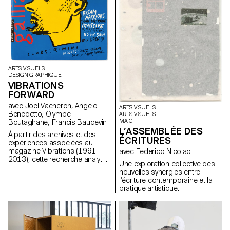
ARTS VISUELS
DESIGN GRAPHIQUE
VIBRATIONS
FORWARD
avec Joël Vacheron, Angelo
ARTS VISUELS
Benedetto, Olympe
ARTS VISUELS
MA CI
Boutaghane, Francis Baudevin
L’ASSEMBLÉE DES
À partir des archives et des
ÉCRITURES
expériences associées au
magazine Vibrations (1991-
avec Federico Nicolao
2013), cette recherche analyse
Une exploration collective des
comment les contenus textuels,
nouvelles synergies entre
graphiques et
l’écriture contemporaine et la
photographiques du magazine
pratique artistique.
permettent de penser les défis
pour communiquer à propos
des musiques populaires
aujourd’hui.