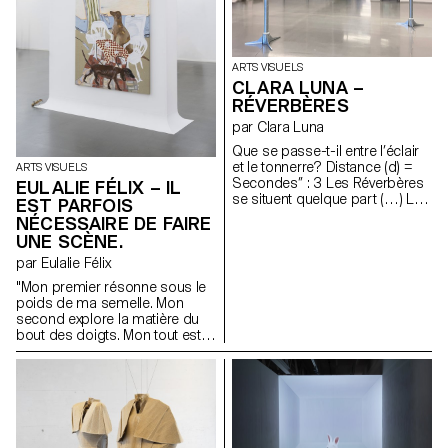
» de Daisy Lafarge, « But Did
You Die ? » de Precious
Okoyomon, « Ariel » de Sylvia
Plath et « Dawn » d’Octavia
ARTS VISUELS
Butler. La pièce a été inspirée
CLARA LUNA –
par la forme de cloche de « The
RÉVERBÈRES
Bell Jar »(S. Plath) et les effets
de dépression par aspiration
par Clara Luna
permettant des avortements «
Que se passe-t-il entre l’éclair
diy ». Elle est composée de
et le tonnerre? Distance (d) =
ARTS VISUELS
céramique mouillée de
Secondes’’ : 3 Les Réverbères
EULALIE FÉLIX – IL
testostérone, aluminium,
se situent quelque part (…) La
préservatifs, digues dentaires,
EST PARFOIS
mesure du temps évasant;
fils, chaire de cerises, cire
NÉCESSAIRE DE FAIRE
l’expérience de l’atmosphère
d’abeille et industrielle, mèche
UNE SCÈNE.
du doute. 1,6 km
de bougie.
par Eulalie Félix
"Mon premier résonne sous le
poids de ma semelle. Mon
second explore la matière du
bout des doigts. Mon tout est
modeste et nourricière,
attendant qu’on la récolte en
silence."