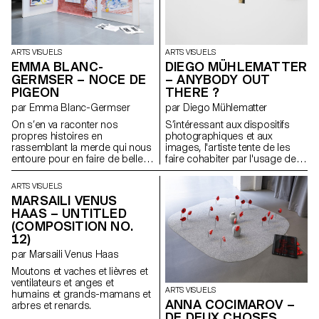
évolutive au corps, en abordant
les thèmes de l’identité, du
rituel et de la contrainte. Une
tension dynamique entre
protection et rigidité s’en
ARTS VISUELS
ARTS VISUELS
dégage. Influencées par la
EMMA BLANC-
DIEGO MÜHLEMATTER
richesse tactile d’Olga de
GERMSER – NOCE DE
– ANYBODY OUT
Amaral et les innovations
PIGEON
THERE ?
textiles sculpturales de Jeanne
Vicérial, les sculptures habitent
par Emma Blanc-Germser
par Diego Mühlematter
un espace liminaire où le
On s’en va raconter nos
S’intéressant aux dispositifs
corps, la structure et le récit
propres histoires en
photographiques et aux
convergent.
rassemblant la merde qui nous
images, l'artiste tente de les
entoure pour en faire de belles
faire cohabiter par l'usage de
structures tout en dégradant
dos de chambre
des nuances de bruns, beige,
photographique comme
ARTS VISUELS
noir, ocre, kaki, qu’elle peut
fenêtres. Il explore la zone grise
MARSAILI VENUS
nous offrir. Parce que quand les
qui se trouve à l’intérieur de
HAAS – UNTITLED
larmes ne sortent plus, tout finit
l’appareil et tente de
(COMPOSITION NO.
de sortir par les fesses. Et on a
cartographier cette errance.
12)
plus rien d’autre à faire que de
partir à la quête de l’amour.
par Marsaili Venus Haas
Moutons et vaches et lièvres et
ventilateurs et anges et
ARTS VISUELS
humains et grands-mamans et
ANNA COCIMAROV –
arbres et renards.
DE DEUX CHOSES