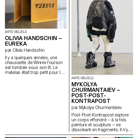
ARTS VISUELS
OLIVIA HANDSCHIN –
EUREKA
par Olivia Handschin
Il y a quelques années, une
chaussette de Winnie l'ourson
est tombée sous son lit. Le
matelas était trop petit pour le
cadre, ce qui faisait que des
ARTS VISUELS
objets tombaient régulièrement
MYKOLYA
entre les panneaux en bois.
CHURMANTAIEV –
Winnie espérait que la petite fille
POST-POST-
regarderait sous le lit, mais les
KONTRAPOST
enfants ont souvent une peur
irrationnelle de ce qui s'y cache,
par Mykolya Churmantaiev
invoquant une peur instinctive
Post-Post-Kontrapost explore
de l'obscurité et de tous ses
un corps effondré — à la fois
monstres. En réalité, ce qui se
peinture et sculpture — se
trouvait en dessous était un
dissolvant en fragments. Il n’y a
endroit particulier, un lieu qui
plus d’action, seulement une
collecte tous ces petits objets