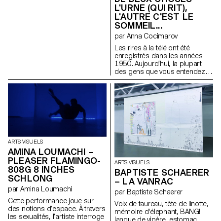
L'URNE (QUI RIT),
L'AUTRE C'EST LE
SOMMEIL...
par Anna Cocimarov
Les rires à la télé ont été
enregistrés dans les années
1950. Aujourd’hui, la plupart
des gens que vous entendez
rire sont morts. » Cette phrase,
tirée du roman Berceuse de
Chuck Palahniuk, ressemble à
une légende urbaine — à moitié
vraie. Elle fait écho à la
sculpture Partial Truth de Bruce
Nauman, une stèle froide et
minimaliste en forme d’écran
ARTS VISUELS
éteint. La télévision, elle aussi,
AMINA LOUMACHI –
fabrique des vérités partielles :
elle découpe, filtre, remonte le
PLEASER FLAMINGO-
ARTS VISUELS
réel. On regarde les infos
808G 8 INCHES
BAPTISTE SCHAERER
comme une sitcom, entre rires
SCHLONG
– LA VANRAC
forcés et tragédies banalisées.
par Amina Loumachi
Cette installation traduit cette
par Baptiste Schaerer
perception fragmentée. Deux
Cette performance joue sur
Voix de taureau, tête de linotte,
urnes : l’une rit, l’autre dort.
des notions d’espace. À travers
mémoire d'élephant, BANG!
Vases de mémoire, elles
les sexualités, l’artiste interroge
langue de vipère, estomac