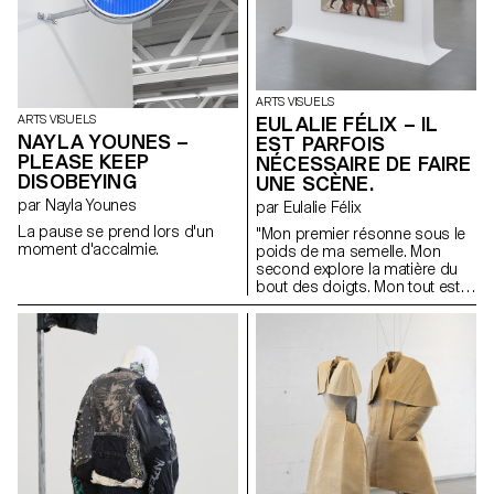
ARTS VISUELS
EULALIE FÉLIX – IL
ARTS VISUELS
NAYLA YOUNES –
EST PARFOIS
PLEASE KEEP
NÉCESSAIRE DE FAIRE
DISOBEYING
UNE SCÈNE.
par Nayla Younes
par Eulalie Félix
La pause se prend lors d'un
"Mon premier résonne sous le
moment d'accalmie.
poids de ma semelle. Mon
second explore la matière du
bout des doigts. Mon tout est
modeste et nourricière,
attendant qu’on la récolte en
silence."