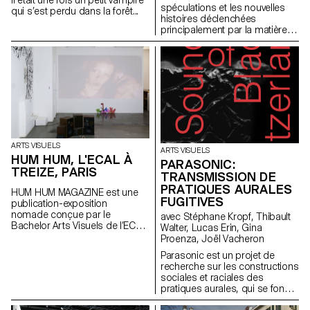
il était une fois un petit vampire
spéculations et les nouvelles
qui s’est perdu dans la forêt...
histoires déclenchées
principalement par la matière
avec l'artiste Una Szeemann.
Les étudiant.exs ont orienté
leurs réflexions sur le pouvoir
des objets, du point de vue de
l'art, du fétichisme, de l'object
oriented ontology, de la
psychanalyse et de la magie…
ARTS VISUELS
ARTS VISUELS
HUM HUM, L'ECAL À
PARASONIC:
TREIZE, PARIS
TRANSMISSION DE
PRATIQUES AURALES
HUM HUM MAGAZINE est une
FUGITIVES
publication-exposition
nomade conçue par le
avec Stéphane Kropf, Thibault
Bachelor Arts Visuels de l’ECAL
Walter, Lucas Erin, Gina
dont le premier numéro investit
Proenza, Joël Vacheron
la galerie parisienne Treize.
Parasonic est un projet de
Organisée autour d'une série
recherche sur les constructions
d'invitations, chaque édition est
sociales et raciales des
pensée par les étudiant·e·s du
pratiques aurales, qui se fonde
Bachelor Arts Visuels comme
sur la critique d’un régime de
une exposition facilement