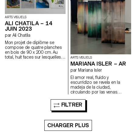
ARTS VISUELS
ALI CHATILA – 14
JUIN 2023
par Ali Chatila
Mon projet de diplôme se
compose de quatre planches
en bois de 90 x 200 cm. Au
total, huit faces sur lesquelles je
ARTS VISUELS
peins depuis plus de deux ans.
MARIANA ISLER – AR
Je peins principalement pour le
par Mariana Isler
plaisir de peindre en me
focalisant sur l’instant présent.
El amor real, fluido y
Au terme de l’exposition, je
escurridizo se revela en la
reprendrai mon travail sur ces
madeja de la ciudad,
quatre planches. Elles ne sont
circulando por las venas
donc pas terminées et ne le
invisibles de los seres.
seront peut-être jamais. Le titre
Installation, panneaux
FILTRER
de l’œuvre annonce l’arrêt
alvéolaires en polycarbonate,
temporaire. Je n’ai pas de
peinture acrylique.
technique particulière, je peins
avec ce que je trouve. Mes
CHARGER PLUS
quatre planches ont été
récupérées dans une benne à
ordure et la majorité du matériel