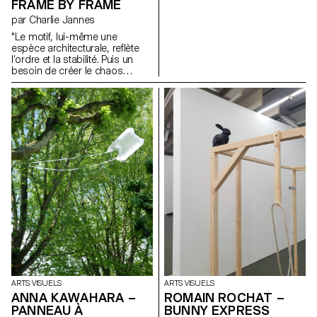
FRAME BY FRAME
composer un dessin de trois
mètres sur un mètre soixante.
par Charlie Jannes
Ce projet a pour but de
"Le motif, lui-même une
représenter l’incertitude,
espèce architecturale, reflète
l’angoisse et les conflits
l’ordre et la stabilité. Puis un
internes. Laissant le vide jouer
besoin de créer le chaos
un rôle aussi important sur
comme si la vie elle-même
l’image que le remplissage
avait lieu. Enfin, le collage
pour renforcer la perte de soi
(couche par couche),
dans ce tourbillon émotif.
l'interprétation de la peinture,
du tissu, de la photographie,
du torchon, du ruban, de la
dentelle et de la colle. Un
collage : une simultanéité ; un
éblouissement visuel, une
superposition, un message
final pour les sens. (…)"
ARTS VISUELS
ARTS VISUELS
ANNA KAWAHARA –
ROMAIN ROCHAT –
PANNEAU À
BUNNY EXPRESS