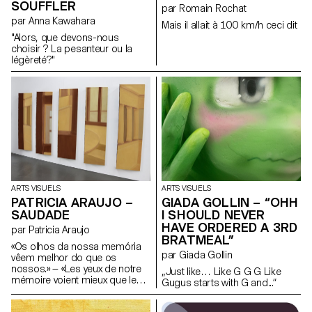
SOUFFLER
par Romain Rochat
par Anna Kawahara
Mais il allait à 100 km/h ceci dit
"Alors, que devons-nous
choisir ? La pesanteur ou la
légèreté?"
ARTS VISUELS
ARTS VISUELS
PATRICIA ARAUJO –
GIADA GOLLIN – “OHH
SAUDADE
I SHOULD NEVER
HAVE ORDERED A 3RD
par Patricia Araujo
BRATMEAL”
«Os olhos da nossa memória
par Giada Gollin
vêem melhor do que os
nossos.» — «Les yeux de notre
„Just like… Like G G G Like
mémoire voient mieux que les
Gugus starts with G and...“
nôtres.» José Sobral Almada-
Negreiros Comment savons-