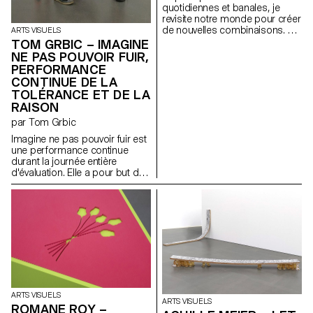
quotidiennes et banales, je
revisite notre monde pour créer
de nouvelles combinaisons. Un
ARTS VISUELS
jeu d'émerveillement enfantin.
TOM GRBIC – IMAGINE
Place au jeu, à l'imagination et à
NE PAS POUVOIR FUIR,
l'interprétation personnelle.
PERFORMANCE
CONTINUE DE LA
TOLÉRANCE ET DE LA
RAISON
par Tom Grbic
Imagine ne pas pouvoir fuir est
une performance continue
durant la journée entière
d'évaluation. Elle a pour but de
montrer le principe de "travail
trans" théorisé par Josephine
Gilles Harris en 2019. J. G.
Harris met entre autre en
lumière le fait que les
personnes queer se doivent
d'entretenir un état constant
performatif afin de pouvoir
naviguer le monde de manière
"compréhensible". Avec une
activation de textes de Laurène
ARTS VISUELS
ARTS VISUELS
Marx, Tom Grbic, Josephine
ROMANE ROY –