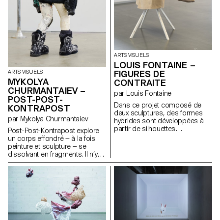
ARTS VISUELS
LOUIS FONTAINE –
ARTS VISUELS
FIGURES DE
MYKOLYA
CONTRAITE
CHURMANTAIEV –
par Louis Fontaine
POST-POST-
Dans ce projet composé de
KONTRAPOST
deux sculptures, des formes
par Mykolya Churmantaiev
hybrides sont développées à
partir de silhouettes
Post-Post-Kontrapost explore
empruntées aux robes à panier,
un corps effondré — à la fois
aux armures médiévales, aux
peinture et sculpture — se
vêtements liturgiques et aux
dissolvant en fragments. Il n’y a
tenues de pompiers japonais
plus d’action, seulement une
féodaux. L’ensemble explore la
trace. Une figure s’est
notion d’apparat et sa relation
échappée de l’espace qui la
évolutive au corps, en abordant
retenait ; il ne reste qu’une
les thèmes de l’identité, du
absence. Des oiseaux
rituel et de la contrainte. Une
l’entourent — ni hostiles, ni
tension dynamique entre
actifs, juste présents. Leur
protection et rigidité s’en
regard silencieux devient gaze