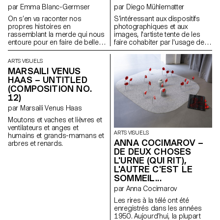
par Emma Blanc-Germser
par Diego Mühlematter
On s’en va raconter nos
S’intéressant aux dispositifs
propres histoires en
photographiques et aux
rassemblant la merde qui nous
images, l'artiste tente de les
entoure pour en faire de belles
faire cohabiter par l'usage de
structures tout en dégradant
dos de chambre
des nuances de bruns, beige,
photographique comme
ARTS VISUELS
noir, ocre, kaki, qu’elle peut
fenêtres. Il explore la zone grise
MARSAILI VENUS
nous offrir. Parce que quand les
qui se trouve à l’intérieur de
HAAS – UNTITLED
larmes ne sortent plus, tout finit
l’appareil et tente de
(COMPOSITION NO.
de sortir par les fesses. Et on a
cartographier cette errance.
12)
plus rien d’autre à faire que de
partir à la quête de l’amour.
par Marsaili Venus Haas
Moutons et vaches et lièvres et
ventilateurs et anges et
ARTS VISUELS
humains et grands-mamans et
ANNA COCIMAROV –
arbres et renards.
DE DEUX CHOSES
L'URNE (QUI RIT),
L'AUTRE C'EST LE
SOMMEIL...
par Anna Cocimarov
Les rires à la télé ont été
enregistrés dans les années
1950. Aujourd’hui, la plupart