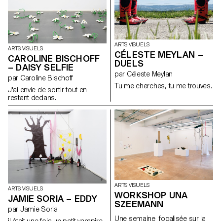
comme un lapin YOUPIII
ARTS VISUELS
ARTS VISUELS
CÉLESTE MEYLAN –
CAROLINE BISCHOFF
DUELS
– DAISY SELFIE
par Céleste Meylan
par Caroline Bischoff
Tu me cherches, tu me trouves.
J'ai envie de sortir tout en
restant dedans.
ARTS VISUELS
ARTS VISUELS
WORKSHOP UNA
JAMIE SORIA – EDDY
SZEEMANN
par Jamie Soria
Une semaine focalisée sur la