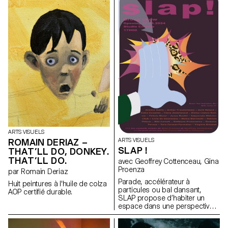
nous que nos souvenirs sont
réels et non pas oniriques?
ARTS VISUELS
ROMAIN DERIAZ –
ARTS VISUELS
SLAP !
THAT’LL DO, DONKEY.
THAT’LL DO.
avec Geoffrey Cottenceau, Gina
Proenza
par Romain Deriaz
Parade, accélérateur à
Huit peintures à l'huile de colza
particules ou bal dansant,
AOP certifié durable.
SLAP propose d’habiter un
espace dans une perspective
gravitationnelle. Les oeuvres,
qui se positionnent à la