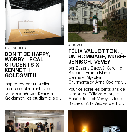
pensée et d’écoute du son sur-
diffusable et activable à l’infini. À
représenté dans les arts, et qui
l’occasion du lancement de
vise la création d’espaces pour
son premier numéro, HUM
la transmission de pratiques
HUM MAGAZINE investit Treize à
aurales fugitives.
Paris pour y déployer son
sommaire à l’échelle du lieu. Un
projet initié par Philippe
Decrauzat, Gallien Déjean et
Stéphane Kropf.
ARTS VISUELS
ARTS VISUELS
FÉLIX VALLOTTON,
DON'T BE HAPPY,
UN HOMMAGE, MUSÉE
WORRY - ECAL
JENISCH, VEVEY
STUDENTS X
par Zuzana Baková, Caroline
KENNETH
Bischoff, Emma Blanc-
GOLDSMITH
Germser, Mykolya
Churmantaiev, Anna Cocimarov,
Inspiré·e·s par un atelier
Oana Cuozzo, Mayalène de
intense et stimulant avec
Pour célébrer les cents ans de
Roquemaurel, Eulalie Félix,
l'artiste américain Kenneth
la mort de Félix Vallotton, le
Louis Fontaine, Duna György,
Goldsmith, les étudiant·e·s du
Musée Jenisch Vevey invite le
Marsaili Venus Haas, Olivia
Bachelor Arts Visuels ont
Bachelor Arts Visuels de l'ECAL
Handschin, Amina Loumachi,
valorisé des signes subtils du
à rendre hommage à cet artiste
Clara Luna, Céleste Meylan,
quotidien, transformant des
suisse emblématique dans une
Diego Mühlematter, Paul
pensées errantes en un tapis :
exposition collective. S'inspirant
Reachi, Baptiste Schaerer,
non pas comme un dessin,
de ses gravures qui reflètent
Charlie Schär, Jamie Soria,
mais comme un détour ; non
l'ambiance parisienne de la fin
Nayla Younes
pas comme une déclaration,
du XIXe siècle, des colonnes