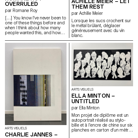
ACHILLE MEIER – LET
Gilles Harris et Adel Tincelin,
OVERRULED
THEM REST
c'est aussi un effort pour
par Romane Roy
s'inscrire dans une lignée, une
par Achille Meier
Histoire queer critique et
[…] You know I've never been to
Lorsque les sucs crochent sur
chaleureuse.
one of these things before and
le métal brûlant, déglacer
when I think about how many
généreusement avec du vin
people wanted this, and how
blanc.
many people cried over it and
stuff, I mean, I think everybody
looks great tonight. Look at
Jessica Lopez, that dress is
amazing and Emma Gerber
that hair do must have taken
hours and you look really pretty.
So why is everybody stressing
over this thing? I mean it's just
plastic, it's really just (she
breaks the crown). A piece for
ARTS VISUELS
Gretchen Wieners, a partial
ELLA MINTON –
Spring Fling Queen. A piece for
UNTITLED
Janis Ian and a piece for
Regina George, she fractured
par Ella Minton
her spine and she still looks like
Mon projet de diplôme est un
a rockstar, and some for
autoportrait réalisé au stylo-
everybody else. (discours de
bille et à l’encre de chine sur six
Cady aux promotions dans
ARTS VISUELS
planches en carton d’un mètre
MEAN GIRLS)
CHARLIE JANNES –
sur huitante centimètres pour