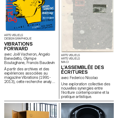
ARTS VISUELS
DESIGN GRAPHIQUE
VIBRATIONS
FORWARD
avec Joël Vacheron, Angelo
ARTS VISUELS
Benedetto, Olympe
ARTS VISUELS
MA CI
Boutaghane, Francis Baudevin
L’ASSEMBLÉE DES
À partir des archives et des
ÉCRITURES
expériences associées au
magazine Vibrations (1991-
avec Federico Nicolao
2013), cette recherche analyse
Une exploration collective des
comment les contenus textuels,
nouvelles synergies entre
graphiques et
l’écriture contemporaine et la
photographiques du magazine
pratique artistique.
permettent de penser les défis
pour communiquer à propos
des musiques populaires
aujourd’hui.