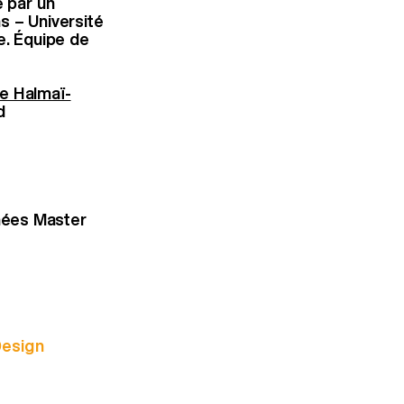
 par un
s – Université
se. Équipe de
e Halmaï-
d
mées Master
Design