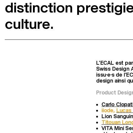
distinction prestigi
culture.
L’ECAL est par
Swiss Design A
issu·e·s de l’
design ainsi qu
Product Desig
Carlo Clopat
iiode,
Lucas
Lion Sanguin
Titouan Lon
VITA Mini Se