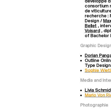
développé da
consortium m
de viticultu
recherche : 
Design /
Max
Bellet
, inte
Voisard
, di
of Bachelor 
Graphic Desig
Dorian Panga
Outline Onli
Type Design
Sophie Wiet
Media and Inte
Livia Schmid
Mario Von R
Photographie