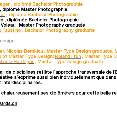
weger
, diplômé Bachelor Photographie
, diplômé Master Photographie
ser
, diplômé Bachelor Photographie
ud
, diplômée Bachelor Photographie
o Voleau
, Master Photography graduate
o Faustino
, Bachelor Photography graduate
design
er,
Nicolas Bernklau
, Master Type Design graduate;
M
d of Master Type Design;
Roland Früh
, Master Type D
haela Haefliger
, Master Type Design graduate
il de disciplines reflète l’approche transversale de l
réative s’exprime aussi bien individuellement que dans
 interdisciplinaires.
e chaleureusement ses diplômé·e·s pour cette belle r
ards.ch