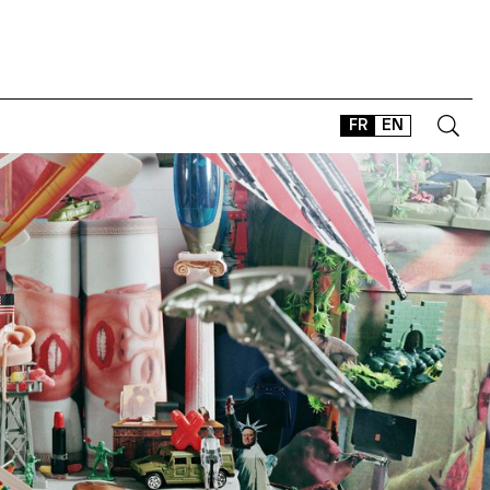
FR
EN
CONTACT
SHOP
TYPEFACES
OFFLINE-ONLINE
Instagram
Facebook
LinkedIn
Vimeo
Tikt