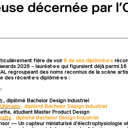
euse décernée par l’O
ticulièrement fière de voir
8 de ses diplômé·e·s
récom
wards 2026 – lauréat·e·s qui figuraient déjà parmi 16 
ECAL regroupeant des noms reconnus de la scène artis
e des récent·e·s diplômé·e·s :
n
h
, diplômé Bachelor Design Industriel
 Uhlmann
, diplômé Bachelor Design Industriel
ette, étudiant Master Product Design
gatte
, diplômé Bachelor Design Industriel
nsor — Un capteur miniaturisé d'électrophysiologie v