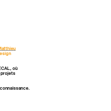
atthieu
esign
’ECAL, où
 projets
econnaissance.