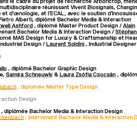
ns le cadre du projet de recherche Arboricrop, mené
ultidisciplinaire réunissant Vivent Biosignals, Changin
re et d'œnologie, et l'ECAL, avec le soutien d'Innosuis
Pietro Alberti, diplômé Bachelor Media & Interaction
well Ashford
, diplomé Master Product Design /
Alain
rvenant Bachelor Media & Interaction Design /
Stéphan
plomé MAS Design for Luxury & Craftsmanship et Hea
Industrial Design /
Laurent Soldini
, Industrial Designer
n
llo
, diplômé Bachelor Graphic Design
ne,
Samira Schneuwly
&
Laura Zsófia Csocsán
, diplô
lisbach
, diplomée Master Type Design
raction Design
, diplômée Bachelor Media & Interaction Design
ickenbach
, intervenant Bachelor Media & Interaction 