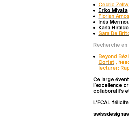
Cedric Zell
Eriko Miyata
Florian Amo
Inès Mermo
Karla Hirald
Sara De Brit
Recherche en 
Beyond Bézi
Cortat
, hea
lecturer;
Rap
Ce large éventa
l’excellence c
collaboratifs et
L’ECAL félicit
swissdesignaw