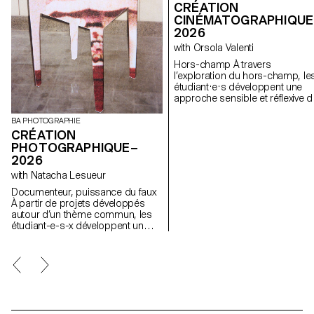
CRÉATION
CINÉMATOGRAPHIQUE
2026
with Orsola Valenti
Hors-champ À travers
l’exploration du hors-champ, le
étudiant·e·s développent une
approche sensible et réflexive d
la création audiovisuelle. Lors d
semestre, les étudiant·e·s sont
BA PHOTOGRAPHIE
amenés à réfléchir aux enjeux
CRÉATION
politiques et formels de l’image
PHOTOGRAPHIQUE–
en mouvement ainsi qu'aux
2026
relations entre le visible et le no
with Natacha Lesueur
visible.
Documenteur, puissance du faux
À partir de projets développés
autour d’un thème commun, les
étudiant-e-s-x développent un
travail personnel et approfondi
autour de la thématique du faux-
semblant. Iels construisent un
projet qui joue avec les limites de
la véracité de la photographie et
l'utilisant comme artifice du
mensonge.