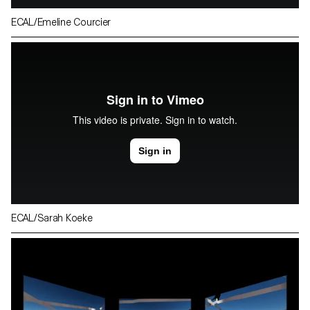
ECAL/Emeline Courcier
ECAL/Sarah Koeke